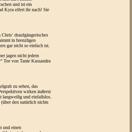
rachen und ist ein
d Kyra eifert ihr nach! Sie
 Chris‘ draufgängerisches
rnimmt in brenzligen
s gar nicht so einfach ist.
ner jagen nicht jedem
e“ Tee von Tante Kassandra
elgrab zu sehen, das
Perspektiven wirken äußerst
 langweilig und einfallslos.
(über den natürlich nichts
en und einen