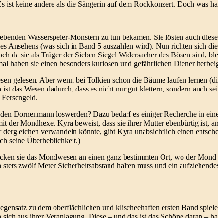
Es ist keine andere als die Sängerin auf dem Rockkonzert. Doch was hat
t lebenden Wasserspeier-Monstern zu tun bekamen. Sie lösten auch die
nes Ansehens (was sich in Band 5 auszahlen wird). Nun richten sich di
och da sie als Träger der Sieben Siegel Widersacher des Bösen sind, bl
al haben sie einen besonders kuriosen und gefährlichen Diener herbe
en gelesen. Aber wenn bei Tolkien schon die Bäume laufen lernen (die
t das Wesen dadurch, dass es nicht nur gut klettern, sondern auch sei
 Fersengeld.
e den Dornenmann loswerden? Dazu bedarf es einiger Recherche in ein
 der Mondhexe. Kyra beweist, dass sie ihrer Mutter ebenbürtig ist, a
der dergleichen verwandeln könnte, gibt Kyra unabsichtlich einen entsc
ch seine Überheblichkeit.)
cken sie das Mondwesen an einen ganz bestimmten Ort, wo der Mond 
n stets zwölf Meter Sicherheitsabstand halten muss und ein aufziehend
egensatz zu dem oberflächlichen und klischeehaften ersten Band spiel
sich aus ihrer Veranlagung. Diese – und das ist das Schöne daran – ha