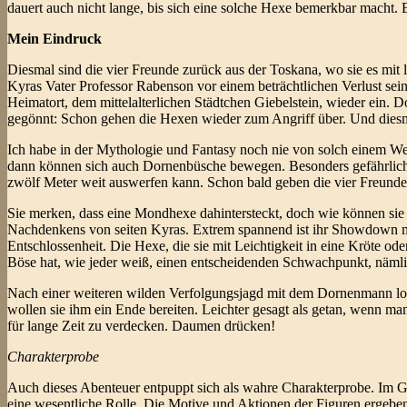
dauert auch nicht lange, bis sich eine solche Hexe bemerkbar macht. 
Mein Eindruck
Diesmal sind die vier Freunde zurück aus der Toskana, wo sie es mi
Kyras Vater Professor Rabenson vor einem beträchtlichen Verlust sei
Heimatort, dem mittelalterlichen Städtchen Giebelstein, wieder ein. D
gegönnt: Schon gehen die Hexen wieder zum Angriff über. Und diesm
Ich habe in der Mythologie und Fantasy noch nie von solch einem Wes
dann können sich auch Dornenbüsche bewegen. Besonders gefährlich is
zwölf Meter weit auswerfen kann. Schon bald geben die vier Freunde
Sie merken, dass eine Mondhexe dahintersteckt, doch wie können si
Nachdenkens von seiten Kyras. Extrem spannend ist ihr Showdown mit
Entschlossenheit. Die Hexe, die sie mit Leichtigkeit in eine Kröte o
Böse hat, wie jeder weiß, einen entscheidenden Schwachpunkt, nämli
Nach einer weiteren wilden Verfolgungsjagd mit dem Dornenmann lo
wollen sie ihm ein Ende bereiten. Leichter gesagt als getan, wenn ma
für lange Zeit zu verdecken. Daumen drücken!
Charakterprobe
Auch dieses Abenteuer entpuppt sich als wahre Charakterprobe. Im G
eine wesentliche Rolle. Die Motive und Aktionen der Figuren ergeben 