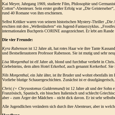
Kai Meyer, Jahrgang 1969, studierte Film, Philosophie und Germanistik
Cotton“-Abenteuer. Sein erster großer Erfolg war „Die Geisterseher“, e
rund 40 Romane von ihm erschienen.
Selbst Kritiker waren von seinem historischen Mystery-Thriller „Die 
erschien mit den „Wellenläufern“ ein Jugend-Fantasyzyklus. „Frostf
internationalen Buchpreis CORINE ausgezeichnet. Er lebt am Rande d
Die vier Freunde:
Kyra Rabenson
ist 12 Jahre alt, hat rotes Haar wie ihre Tante Kassan
und Bestsellerautoren Professor Rabenson. Sie ist mutig und sehr neug
Lisa Morgenthal
ist elf Jahre alt, blond und furchtbar verliebt in Ch
Giebelsteins, dem alten Hotel Erkerhof, auch genannt Kerkerhof. Sie
Nils Morgenthal
, ein Jahr älter, ist ihr Bruder und wohnt ebenfalls
Vorliebe blutige Schauergeschichten. Zunächst ist er draufgängerisch,
Chris| (= Chrysostomus Guldenmund)
ist 12 Jahre alt und der Sohn 
Französisch, Spanisch, ein bisschen Italienisch und schlecht Griechisc
aber – zum Ärger der Mädchen – nicht dick davon. Er ist sehr selbstbe
Alle Jugendlichen verändern sich durch ihre Abenteuer, aber in welche