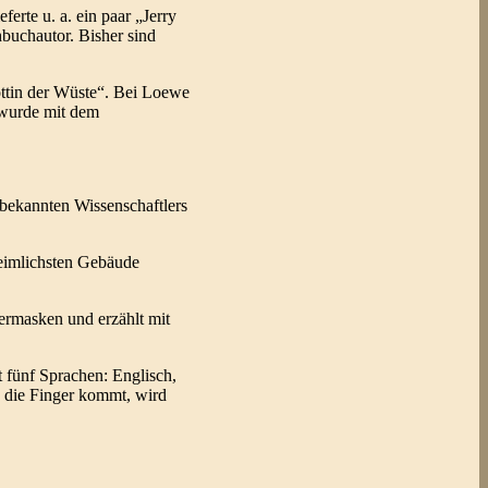
erte u. a. ein paar „Jerry
hbuchautor. Bisher sind
Göttin der Wüste“. Bei Loewe
 wurde mit dem
s bekannten Wissenschaftlers
nheimlichsten Gebäude
termasken und erzählt mit
t fünf Sprachen: Englisch,
in die Finger kommt, wird