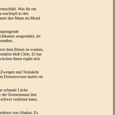
einschläft. Was für ein
a erschöpft in den
n immer den Mann im Mond
anspringende
chikanen ausgestattet, im
enießen.
um vor dem Bösen zu warnen,
sondern bloß Chris. Er hat
ischen ihnen ergibt sich
en Zweigen und Tentakeln
 dem Dornenwesen laufen sie
ine schmale Lücke
wie der Dornenmann ihre
 schwer verletzen kann.
xenkreis von Abakus. Es