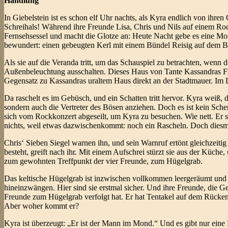
Handlung
In Giebelstein ist es schon elf Uhr nachts, als Kyra endlich von ihre
Schreihals! Während ihre Freunde Lisa, Chris und Nils auf einem Rock
Fernsehsessel und macht die Glotze an: Heute Nacht gebe es eine Mo
bewundert: einen gebeugten Kerl mit einem Bündel Reisig auf dem Buc
Als sie auf die Veranda tritt, um das Schauspiel zu betrachten, wenn
Außenbeleuchtung ausschalten. Dieses Haus von Tante Kassandras Freu
Gegensatz zu Kassandras uraltem Haus direkt an der Stadtmauer. Im 
Da raschelt es im Gebüsch, und ein Schatten tritt hervor. Kyra weiß, 
sondern auch die Vertreter des Bösen anziehen. Doch es ist kein Scher
sich vom Rockkonzert abgeseilt, um Kyra zu besuchen. Wie nett. Er s
nichts, weil etwas dazwischenkommt: noch ein Rascheln. Doch die
Chris‘ Sieben Siegel warnen ihn, und sein Warnruf ertönt gleichzeit
besteht, greift nach ihr. Mit einem Aufschrei stürzt sie aus der Küch
zum gewohnten Treffpunkt der vier Freunde, zum Hügelgrab.
Das keltische Hügelgrab ist inzwischen vollkommen leergeräumt und m
hineinzwängen. Hier sind sie erstmal sicher. Und ihre Freunde, die 
Freunde zum Hügelgrab verfolgt hat. Er hat Tentakel auf dem Rücken
Aber woher kommt er?
Kyra ist überzeugt: „Er ist der Mann im Mond.“ Und es gibt nur ei