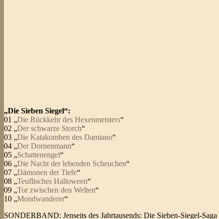
„Die Sieben Siegel“:
01 „
Die Rückkehr des Hexenmeisters
“
02 „
Der schwarze Storch
“
03 „
Die Katakomben des Damiano
“
04 „
Der Dornenmann
“
05 „
Schattenengel
“
06 „
Die Nacht der lebenden Scheuchen
“
07 „
Dämonen der Tiefe
“
08 „
Teuflisches Halloween
“
09 „
Tor zwischen den Welten
“
10 „
Mondwanderer
“
SONDERBAND: Jenseits des Jahrtausends: Die Sieben-Siegel-Saga