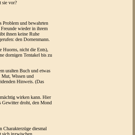
 sie vor?
ses Problem und bewahrten
e Freunde wieder in ihrem
eibt ihnen keine Ruhe
igerufen: den Dornenmann.
 Huorns, nicht die Ents),
ne dornigen Tentakel bis zu
em uralten Buch und etwas
n Mut, Wissen und
heidenden Hinweis. (Das
mächtig wirken kann. Hier
es Gewitter droht, den Mond
en Charakterzüge diesmal
t sich inzwischen