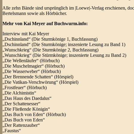
Alle zehn Bände sind ursprünglich im |Loewe|-Verlag erschienen, do
Bertelsmann sowie als Hörbücher.
Mehr von Kai Meyer auf Buchwurm.info:
Interview mit Kai Meyer
„Dschinnland“ (Die Sturmkönige 1, Buchfassung)
„Dschinnland“ (Die Sturmkönige; inszenierte Lesung zu Band 1)
„Wunschkrieg“ (Die Sturmkönige 2, Buchfassung)
„Wunschkrieg“ (Die Stürmkönige; inszenierte Lesung zu Band 2)
„Die Wellenläufer“ (Hörbuch)
„Die Muschelmagier“ (Hörbuch)
„Die Wasserweber“ (Hörbuch)
„Der Brennende Schatten“ (Hörspiel)
„Die Vatikan-Verschwörung“ (Hörspiel)
„Frostfeuer“ (Hörbuch)
„Die Alchimistin“
„Das Haus des Daedalus“
„Der Schattenesser“
„Die Fließende Königin“
„Das Buch von Eden“ (Hörbuch)
„Das Buch von Eden“
„Der Rattenzauber“
„Faustus“