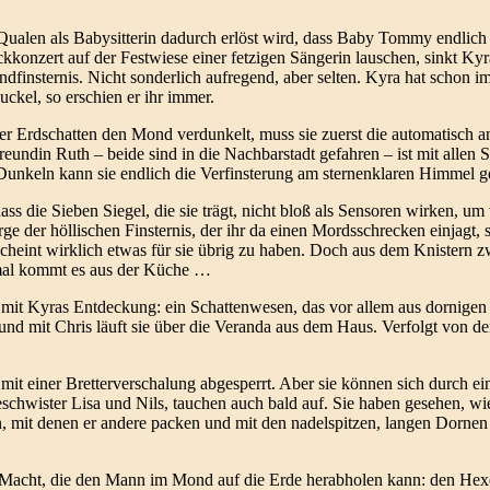
n Qualen als Babysitterin dadurch erlöst wird, dass Baby Tommy endlich 
konzert auf der Festwiese einer fetzigen Sängerin lauschen, sinkt Kyr
ndfinsternis. Nicht sonderlich aufregend, aber selten. Kyra hat scho
kel, so erschien er ihr immer.
 der Erdschatten den Mond verdunkelt, muss sie zuerst die automatisch 
ndin Ruth – beide sind in die Nachbarstadt gefahren – ist mit allen S
Dunkeln kann sie endlich die Verfinsterung am sternenklaren Himmel g
dass die Sieben Siegel, die sie trägt, nicht bloß als Sensoren wirken, 
ge der höllischen Finsternis, der ihr da einen Mordsschrecken einjagt, 
cheint wirklich etwas für sie übrig zu haben. Doch aus dem Knistern zw
smal kommt es aus der Küche …
ig mit Kyras Entdeckung: ein Schattenwesen, das vor allem aus dornig
e, und mit Chris läuft sie über die Veranda aus dem Haus. Verfolgt von
it einer Bretterverschalung abgesperrt. Aber sie können sich durch e
Geschwister Lisa und Nils, tauchen auch bald auf. Sie haben gesehen, 
, mit denen er andere packen und mit den nadelspitzen, langen Dornen
ne Macht, die den Mann im Mond auf die Erde herabholen kann: den He