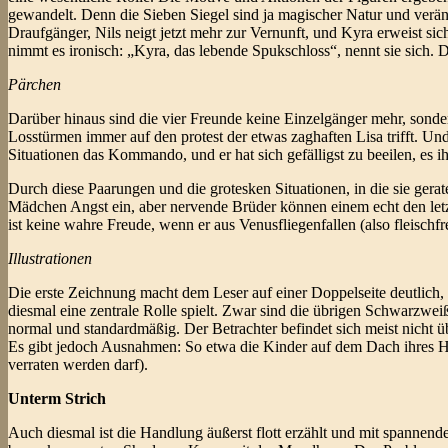
gewandelt. Denn die Sieben Siegel sind ja magischer Natur und veränder
Draufgänger, Nils neigt jetzt mehr zur Vernunft, und Kyra erweist si
nimmt es ironisch: „Kyra, das lebende Spukschloss“, nennt sie sich. D
Pärchen
Darüber hinaus sind die vier Freunde keine Einzelgänger mehr, sonde
Losstürmen immer auf den protest der etwas zaghaften Lisa trifft. Und
Situationen das Kommando, und er hat sich gefälligst zu beeilen, es i
Durch diese Paarungen und die grotesken Situationen, in die sie gera
Mädchen Angst ein, aber nervende Brüder können einem echt den letz
ist keine wahre Freude, wenn er aus Venusfliegenfallen (also fleisch
Illustrationen
Die erste Zeichnung macht dem Leser auf einer Doppelseite deutlich,
diesmal eine zentrale Rolle spielt. Zwar sind die übrigen Schwarzwe
normal und standardmäßig. Der Betrachter befindet sich meist nicht üb
Es gibt jedoch Ausnahmen: So etwa die Kinder auf dem Dach ihres Hau
verraten werden darf).
Unterm Strich
Auch diesmal ist die Handlung äußerst flott erzählt und mit spannen