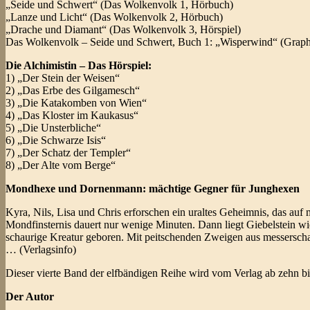
„Seide und Schwert“ (Das Wolkenvolk 1, Hörbuch)
„Lanze und Licht“ (Das Wolkenvolk 2, Hörbuch)
„Drache und Diamant“ (Das Wolkenvolk 3, Hörspiel)
Das Wolkenvolk – Seide und Schwert, Buch 1: „Wisperwind“ (Graph
Die Alchimistin – Das Hörspiel:
1) „Der Stein der Weisen“
2) „Das Erbe des Gilgamesch“
3) „Die Katakomben von Wien“
4) „Das Kloster im Kaukasus“
5) „Die Unsterbliche“
6) „Die Schwarze Isis“
7) „Der Schatz der Templer“
8) „Der Alte vom Berge“
Mondhexe und Dornenmann: mächtige Gegner für Junghexen
Kyra, Nils, Lisa und Chris erforschen ein uraltes Geheimnis, das auf
Mondfinsternis dauert nur wenige Minuten. Dann liegt Giebelstein wie
schaurige Kreatur geboren. Mit peitschenden Zweigen aus messerscha
… (Verlagsinfo)
Dieser vierte Band der elfbändigen Reihe wird vom Verlag ab zehn bi
Der Autor