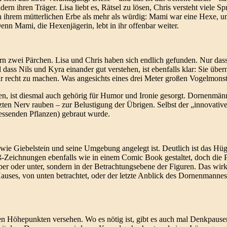
n ihren Träger. Lisa liebt es, Rätsel zu lösen, Chris versteht viele Sp
ch ihrem mütterlichen Erbe als mehr als würdig: Mami war eine Hexe, un
enn Mami, die Hexenjägerin, lebt in ihr offenbar weiter.
rn zwei Pärchen. Lisa und Chris haben sich endlich gefunden. Nur dass
 dass Nils und Kyra einander gut verstehen, ist ebenfalls klar: Sie übe
hr recht zu machen. Was angesichts eines drei Meter großen Vogelmonster
ten, ist diesmal auch gehörig für Humor und Ironie gesorgt. Dornenmän
ten Nerv rauben – zur Belustigung der Übrigen. Selbst der „innovativ
fressenden Pflanzen) gebraut wurde.
 wie Giebelstein und seine Umgebung angelegt ist. Deutlich ist das Hüg
iß-Zeichnungen ebenfalls wie in einem Comic Book gestaltet, doch die 
er oder unter, sondern in der Betrachtungsebene der Figuren. Das wirkt
ses, von unten betrachtet, oder der letzte Anblick des Dornenmannes 
den Höhepunkten versehen. Wo es nötig ist, gibt es auch mal Denkpaus