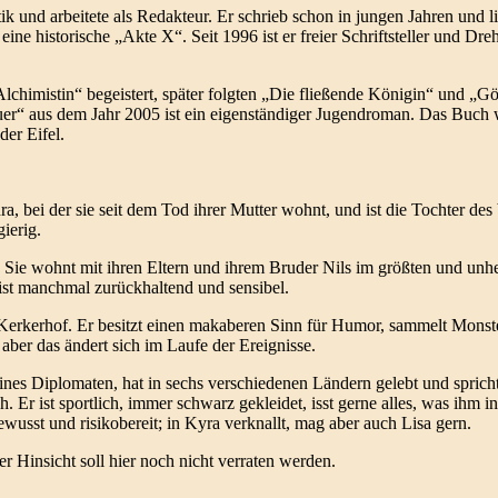
 und arbeitete als Redakteur. Er schrieb schon in jungen Jahren und lief
ine historische „Akte X“. Seit 1996 ist er freier Schriftsteller und Dre
Alchimistin“ begeistert, später folgten „Die fließende Königin“ und „
euer“ aus dem Jahr 2005 ist ein eigenständiger Jugendroman. Das Buch
er Eifel.
dra, bei der sie seit dem Tod ihrer Mutter wohnt, und ist die Tochter de
ierig.
ris. Sie wohnt mit ihren Eltern und ihrem Bruder Nils im größten und u
 ist manchmal zurückhaltend und sensibel.
 im Kerkerhof. Er besitzt einen makaberen Sinn für Humor, sammelt Mons
 aber das ändert sich im Laufe der Ereignisse.
eines Diplomaten, hat in sechs verschiedenen Ländern gelebt und sprich
h. Er ist sportlich, immer schwarz gekleidet, isst gerne alles, was ihm 
wusst und risikobereit; in Kyra verknallt, mag aber auch Lisa gern.
r Hinsicht soll hier noch nicht verraten werden.