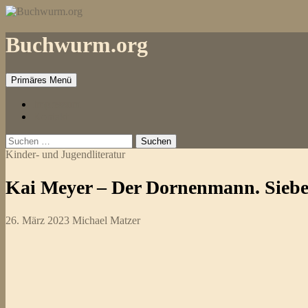
Zum
Inhalt
springen
Buchwurm.org
Primäres Menü
Impressum
Kontakt
Suchen
nach:
Kinder- und Jugendliteratur
Kai Meyer – Der Dornenmann. Sieben
26. März 2023
Michael Matzer