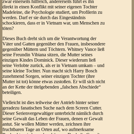
zwar einerseits hilfreich, andererseits führt es ihn
direkt in einen Konflikt mit seiner eigenen Tochter
Madeleine, die Psychologie studiert, um Profilerin zu
werden. Darf er sie durch das Eingeständnis
schockieren, dass er in Vietnam war, um Menschen zu
töten?
Dieses Buch dreht sich um die Verantwortung der
Väter und Gatten gegenüber den Frauen, insbesondere
gegenüber Müttern und Töchtern. Whitney Vance ließ
seine Freundin Vibiana sitzen, die Mutter seines
einzigen Kindes Dominick. Dieser wiederum ließ
seine Verlobte zurück, als er in Vietnam umkam – und
seine kleine Tochter. Nun macht sich Harry Bosch
zunehmend Sorgen, seiner einzigen Tochter (ihre
Mutter ist tot) könne etwas zustoßen. Er will sich nicht
an der Kette der titelgebenden „falschen Abschiede“
beteiligen.
Vielleicht ist dies teilweise der Antrieb hinter seiner
geradezu fanatischen Suche nach dem Screen Cutter.
Dieser Serienvergewaltiger unterbricht nämlich durch
seine Gewalt das Leben der Frauen, denen er Gewalt
antut. Sie wollen Mütter werden, zeichnen ihre
fruchtbaren Tage an Orten auf, wo aufmerksame