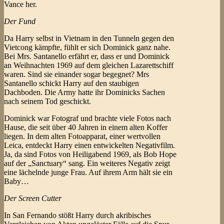
Vance her.
Der Fund
Da Harry selbst in Vietnam in den Tunneln gegen den
Vietcong kämpfte, fühlt er sich Dominick ganz nahe.
Bei Mrs. Santanello erfährt er, dass er und Dominick
an Weihnachten 1969 auf dem gleichen Lazarettschiff
waren. Sind sie einander sogar begegnet? Mrs
Santanello schickt Harry auf den staubigen
Dachboden. Die Army hatte ihr Dominicks Sachen
nach seinem Tod geschickt.
Dominick war Fotograf und brachte viele Fotos nach
Hause, die seit über 40 Jahren in einem alten Koffer
liegen. In dem alten Fotoapparat, einer wertvollen
Leica, entdeckt Harry einen entwickelten Negativfilm.
Ja, da sind Fotos von Heiligabend 1969, als Bob Hope
auf der „Sanctuary“ sang. Ein weiteres Negativ zeigt
eine lächelnde junge Frau. Auf ihrem Arm hält sie ein
Baby…
Der Screen Cutter
In San Fernando stößt Harry durch akribisches