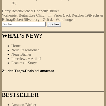
20)
Harry Bosch
Michael Connelly
Thriller
Beitragsnavigation
Vorheriger Beitrag
Lee Child – Im Visier (Jack Reacher 19)
Nächster
Beitrag
Robert Silverberg – Zeit der Wandlungen
Suchen
nach:
WHAT’S NEW?
Home
Neue Rezensionen
Neue Bücher
Interviews + Artikel
Features + Storys
Zu den Tages-Deals bei amazon:
BESTSELLER
Amazon-Bücher