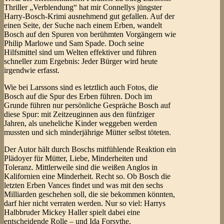
Thriller „Verblendung“ hat mir Connellys jüngster
Harry-Bosch-Krimi ausnehmend gut gefallen. Auf der
einen Seite, der Suche nach einem Erben, wandelt
Bosch auf den Spuren von berühmten Vorgängern wie
Philip Marlowe und Sam Spade. Doch seine
Hilfsmittel sind um Welten effektiver und führen
schneller zum Ergebnis: Jeder Bürger wird heute
irgendwie erfasst.
Wie bei Larssons sind es letztlich auch Fotos, die
Bosch auf die Spur des Erben führen. Doch im
Grunde führen nur persönliche Gespräche Bosch auf
diese Spur: mit Zeitzeuginnen aus den fünfziger
Jahren, als uneheliche Kinder weggeben werden
mussten und sich minderjährige Mütter selbst töteten.
Der Autor hält durch Boschs mitfühlende Reaktion ein
Plädoyer für Mütter, Liebe, Minderheiten und
Toleranz. Mittlerweile sind die weißen Anglos in
Kalifornien eine Minderheit. Recht so. Ob Bosch die
letzten Erben Vances findet und was mit den sechs
Milliarden geschehen soll, die sie bekommen könnten,
darf hier nicht verraten werden. Nur so viel: Harrys
Halbbruder Mickey Haller spielt dabei eine
entscheidende Rolle – und Ida Forsythe.