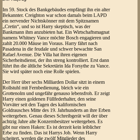
Im 59. Stock des Bankgebäudes empfängt ihn ein alter
Bekannter. Creighton war schon damals beim LAPD
ein nervender Nichtskönner mit dem Spitznamen
„Cretin“, und so ist Harry skeptisch, was der
Bankmann ihm anzubieten hat. Ein Wirtschaftsmagnat
namens Whitney Vance möchte Bosch engagieren und
zahlt 20.000 Mäuse im Voraus. Harry fährt nach
Pasadena in die feudale und schwer bewachte San
Rafael Avenue. Die Villa hat ihren eigenen
Sicherheitsdienst, der ihn streng kontrolliert. Erst dann
führt ihn die ältliche Sekretärin Ida Forsythe zu Vance.
Sie wird später noch eine Rolle spielen.
Der Herr über sechs Milliarden Dollar sitzt in einem
Rollstuhl mit Fernbedienung, bleich wie ein
Grottenolm und ungefähr genauso lebensfroh. Er zeigt
Harry einen goldenen Füllfederhalter, den seine
Vorväter seit den Tagen des kalifornischen
Goldrausches Mitte des 19. Jahrhunderts an ihre Erben
weitergeben. Genau dieses Schreibgerät will der über
achtzig Jahre alte Konzernbesitzer weitergeben. Es
gibt nur einen Haken: Es ist derzeit kein leiblicher
Erbe zu finden. Das ist Harrys Job. Wenn Harry
scheitert, werden die zwölf Mitglieder des