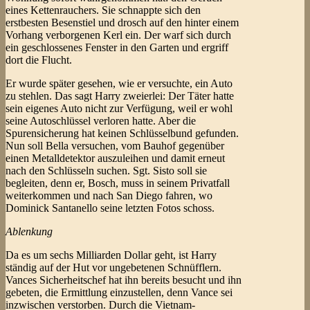
eines Kettenrauchers. Sie schnappte sich den
erstbesten Besenstiel und drosch auf den hinter einem
Vorhang verborgenen Kerl ein. Der warf sich durch
ein geschlossenes Fenster in den Garten und ergriff
dort die Flucht.
Er wurde später gesehen, wie er versuchte, ein Auto
zu stehlen. Das sagt Harry zweierlei: Der Täter hatte
sein eigenes Auto nicht zur Verfügung, weil er wohl
seine Autoschlüssel verloren hatte. Aber die
Spurensicherung hat keinen Schlüsselbund gefunden.
Nun soll Bella versuchen, vom Bauhof gegenüber
einen Metalldetektor auszuleihen und damit erneut
nach den Schlüsseln suchen. Sgt. Sisto soll sie
begleiten, denn er, Bosch, muss in seinem Privatfall
weiterkommen und nach San Diego fahren, wo
Dominick Santanello seine letzten Fotos schoss.
Ablenkung
Da es um sechs Milliarden Dollar geht, ist Harry
ständig auf der Hut vor ungebetenen Schnüfflern.
Vances Sicherheitschef hat ihn bereits besucht und ihn
gebeten, die Ermittlung einzustellen, denn Vance sei
inzwischen verstorben. Durch die Vietnam-