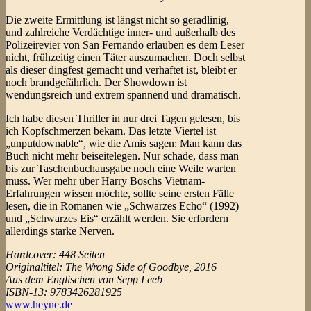
Die zweite Ermittlung ist längst nicht so geradlinig,
und zahlreiche Verdächtige inner- und außerhalb des
Polizeirevier von San Fernando erlauben es dem Leser
nicht, frühzeitig einen Täter auszumachen. Doch selbst
als dieser dingfest gemacht und verhaftet ist, bleibt er
noch brandgefährlich. Der Showdown ist
wendungsreich und extrem spannend und dramatisch.
Ich habe diesen Thriller in nur drei Tagen gelesen, bis
ich Kopfschmerzen bekam. Das letzte Viertel ist
„unputdownable“, wie die Amis sagen: Man kann das
Buch nicht mehr beiseitelegen. Nur schade, dass man
bis zur Taschenbuchausgabe noch eine Weile warten
muss. Wer mehr über Harry Boschs Vietnam-
Erfahrungen wissen möchte, sollte seine ersten Fälle
lesen, die in Romanen wie „Schwarzes Echo“ (1992)
und „Schwarzes Eis“ erzählt werden. Sie erfordern
allerdings starke Nerven.
Hardcover: 448 Seiten
Originaltitel: The Wrong Side of Goodbye, 2016
Aus dem Englischen von Sepp Leeb
ISBN-13: 9783426281925
www.heyne.de