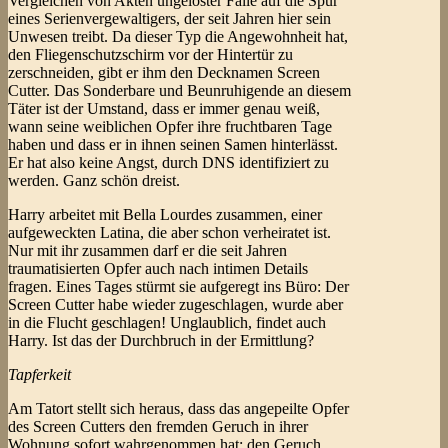
Vergleichen von Akten ungelöster Fälle auf die Spur
eines Serienvergewaltigers, der seit Jahren hier sein
Unwesen treibt. Da dieser Typ die Angewohnheit hat,
den Fliegenschutzschirm vor der Hintertür zu
zerschneiden, gibt er ihm den Decknamen Screen
Cutter. Das Sonderbare und Beunruhigende an diesem
Täter ist der Umstand, dass er immer genau weiß,
wann seine weiblichen Opfer ihre fruchtbaren Tage
haben und dass er in ihnen seinen Samen hinterlässt.
Er hat also keine Angst, durch DNS identifiziert zu
werden. Ganz schön dreist.
Harry arbeitet mit Bella Lourdes zusammen, einer
aufgeweckten Latina, die aber schon verheiratet ist.
Nur mit ihr zusammen darf er die seit Jahren
traumatisierten Opfer auch nach intimen Details
fragen. Eines Tages stürmt sie aufgeregt ins Büro: Der
Screen Cutter habe wieder zugeschlagen, wurde aber
in die Flucht geschlagen! Unglaublich, findet auch
Harry. Ist das der Durchbruch in der Ermittlung?
Tapferkeit
Am Tatort stellt sich heraus, dass das angepeilte Opfer
des Screen Cutters den fremden Geruch in ihrer
Wohnung sofort wahrgenommen hat: den Geruch