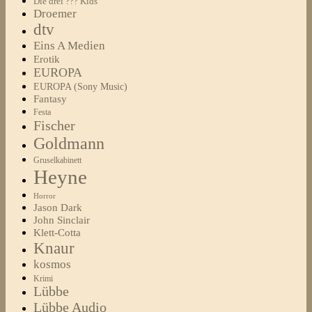
Die drei ??? Kids
Droemer
dtv
Eins A Medien
Erotik
EUROPA
EUROPA (Sony Music)
Fantasy
Festa
Fischer
Goldmann
Gruselkabinett
Heyne
Horror
Jason Dark
John Sinclair
Klett-Cotta
Knaur
kosmos
Krimi
Lübbe
Lübbe Audio