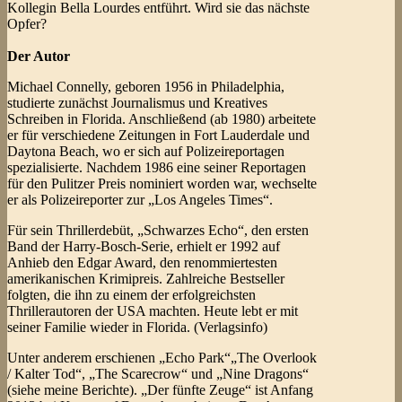
Kollegin Bella Lourdes entführt. Wird sie das nächste
Opfer?
Der Autor
Michael Connelly, geboren 1956 in Philadelphia,
studierte zunächst Journalismus und Kreatives
Schreiben in Florida. Anschließend (ab 1980) arbeitete
er für verschiedene Zeitungen in Fort Lauderdale und
Daytona Beach, wo er sich auf Polizeireportagen
spezialisierte. Nachdem 1986 eine seiner Reportagen
für den Pulitzer Preis nominiert worden war, wechselte
er als Polizeireporter zur „Los Angeles Times“.
Für sein Thrillerdebüt, „Schwarzes Echo“, den ersten
Band der Harry-Bosch-Serie, erhielt er 1992 auf
Anhieb den Edgar Award, den renommiertesten
amerikanischen Krimipreis. Zahlreiche Bestseller
folgten, die ihn zu einem der erfolgreichsten
Thrillerautoren der USA machten. Heute lebt er mit
seiner Familie wieder in Florida. (Verlagsinfo)
Unter anderem erschienen „Echo Park“„The Overlook
/ Kalter Tod“, „The Scarecrow“ und „Nine Dragons“
(siehe meine Berichte). „Der fünfte Zeuge“ ist Anfang