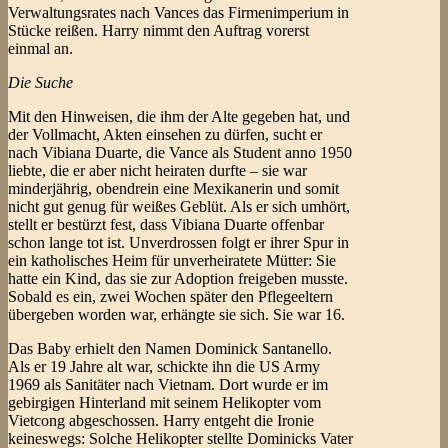
Verwaltungsrates nach Vances das Firmenimperium in
Stücke reißen. Harry nimmt den Auftrag vorerst
einmal an.
Die Suche
Mit den Hinweisen, die ihm der Alte gegeben hat, und
der Vollmacht, Akten einsehen zu dürfen, sucht er
nach Vibiana Duarte, die Vance als Student anno 1950
liebte, die er aber nicht heiraten durfte – sie war
minderjährig, obendrein eine Mexikanerin und somit
nicht gut genug für weißes Geblüt. Als er sich umhört,
stellt er bestürzt fest, dass Vibiana Duarte offenbar
schon lange tot ist. Unverdrossen folgt er ihrer Spur in
ein katholisches Heim für unverheiratete Mütter: Sie
hatte ein Kind, das sie zur Adoption freigeben musste.
Sobald es ein, zwei Wochen später den Pflegeeltern
übergeben worden war, erhängte sie sich. Sie war 16.
Das Baby erhielt den Namen Dominick Santanello.
Als er 19 Jahre alt war, schickte ihn die US Army
1969 als Sanitäter nach Vietnam. Dort wurde er im
gebirgigen Hinterland mit seinem Helikopter vom
Vietcong abgeschossen. Harry entgeht die Ironie
keineswegs: Solche Helikopter stellte Dominicks Vater