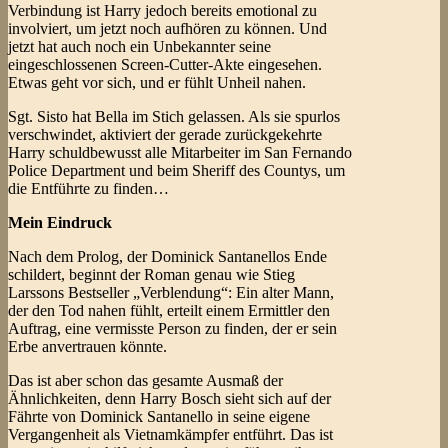
Verbindung ist Harry jedoch bereits emotional zu
involviert, um jetzt noch aufhören zu können. Und
jetzt hat auch noch ein Unbekannter seine
eingeschlossenen Screen-Cutter-Akte eingesehen.
Etwas geht vor sich, und er fühlt Unheil nahen.
Sgt. Sisto hat Bella im Stich gelassen. Als sie spurlos
verschwindet, aktiviert der gerade zurückgekehrte
Harry schuldbewusst alle Mitarbeiter im San Fernando
Police Department und beim Sheriff des Countys, um
die Entführte zu finden…
Mein Eindruck
Nach dem Prolog, der Dominick Santanellos Ende
schildert, beginnt der Roman genau wie Stieg
Larssons Bestseller „Verblendung“: Ein alter Mann,
der den Tod nahen fühlt, erteilt einem Ermittler den
Auftrag, eine vermisste Person zu finden, der er sein
Erbe anvertrauen könnte.
Das ist aber schon das gesamte Ausmaß der
Ähnlichkeiten, denn Harry Bosch sieht sich auf der
Fährte von Dominick Santanello in seine eigene
Vergangenheit als Vietnamkämpfer entführt. Das ist