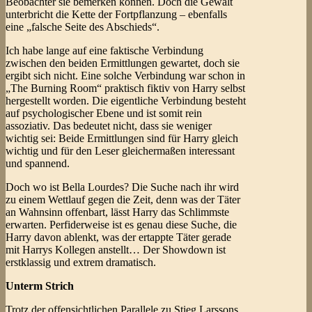
Beobachter sie bemerken können. Doch die Gewalt
unterbricht die Kette der Fortpflanzung – ebenfalls
eine „falsche Seite des Abschieds“.
Ich habe lange auf eine faktische Verbindung
zwischen den beiden Ermittlungen gewartet, doch sie
ergibt sich nicht. Eine solche Verbindung war schon in
„The Burning Room“ praktisch fiktiv von Harry selbst
hergestellt worden. Die eigentliche Verbindung besteht
auf psychologischer Ebene und ist somit rein
assoziativ. Das bedeutet nicht, dass sie weniger
wichtig sei: Beide Ermittlungen sind für Harry gleich
wichtig und für den Leser gleichermaßen interessant
und spannend.
Doch wo ist Bella Lourdes? Die Suche nach ihr wird
zu einem Wettlauf gegen die Zeit, denn was der Täter
an Wahnsinn offenbart, lässt Harry das Schlimmste
erwarten. Perfiderweise ist es genau diese Suche, die
Harry davon ablenkt, was der ertappte Täter gerade
mit Harrys Kollegen anstellt… Der Showdown ist
erstklassig und extrem dramatisch.
Unterm Strich
Trotz der offensichtlichen Parallele zu Stieg Larssons