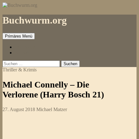
Zum
Inhalt
springen
Buchwurm.org
Primäres Menü
Impressum
Kontakt
Suchen
nach:
Thriller & Krimis
Michael Connelly – Die
Verlorene (Harry Bosch 21)
27. August 2018
Michael Matzer