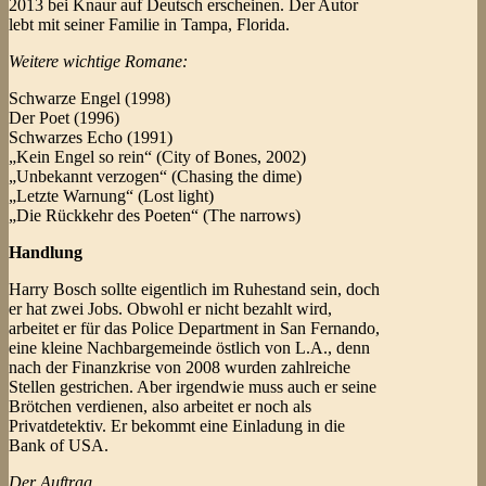
2013 bei Knaur auf Deutsch erscheinen. Der Autor
lebt mit seiner Familie in Tampa, Florida.
Weitere wichtige Romane:
Schwarze Engel (1998)
Der Poet (1996)
Schwarzes Echo (1991)
„Kein Engel so rein“ (City of Bones, 2002)
„Unbekannt verzogen“ (Chasing the dime)
„Letzte Warnung“ (Lost light)
„Die Rückkehr des Poeten“ (The narrows)
Handlung
Harry Bosch sollte eigentlich im Ruhestand sein, doch
er hat zwei Jobs. Obwohl er nicht bezahlt wird,
arbeitet er für das Police Department in San Fernando,
eine kleine Nachbargemeinde östlich von L.A., denn
nach der Finanzkrise von 2008 wurden zahlreiche
Stellen gestrichen. Aber irgendwie muss auch er seine
Brötchen verdienen, also arbeitet er noch als
Privatdetektiv. Er bekommt eine Einladung in die
Bank of USA.
Der Auftrag