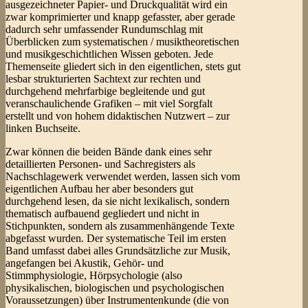
ausgezeichneter Papier- und Druckqualität wird ein
zwar komprimierter und knapp gefasster, aber gerade
dadurch sehr umfassender Rundumschlag mit
Überblicken zum systematischen / musiktheoretischen
und musikgeschichtlichen Wissen geboten. Jede
Themenseite gliedert sich in den eigentlichen, stets gut
lesbar strukturierten Sachtext zur rechten und
durchgehend mehrfarbige begleitende und gut
veranschaulichende Grafiken – mit viel Sorgfalt
erstellt und von hohem didaktischen Nutzwert – zur
linken Buchseite.
Zwar können die beiden Bände dank eines sehr
detaillierten Personen- und Sachregisters als
Nachschlagewerk verwendet werden, lassen sich vom
eigentlichen Aufbau her aber besonders gut
durchgehend lesen, da sie nicht lexikalisch, sondern
thematisch aufbauend gegliedert und nicht in
Stichpunkten, sondern als zusammenhängende Texte
abgefasst wurden. Der systematische Teil im ersten
Band umfasst dabei alles Grundsätzliche zur Musik,
angefangen bei Akustik, Gehör- und
Stimmphysiologie, Hörpsychologie (also
physikalischen, biologischen und psychologischen
Voraussetzungen) über Instrumentenkunde (die von