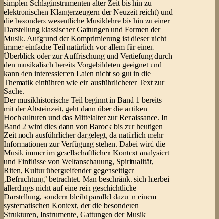
simplen Schlaginstrumenten alter Zeit bis hin zu
elektronischen Klangerzeugern der Neuzeit reicht) und
die besonders wesentliche Musiklehre bis hin zu einer
Darstellung klassischer Gattungen und Formen der
Musik. Aufgrund der Komprimierung ist dieser nicht
immer einfache Teil natürlich vor allem für einen
Überblick oder zur Auffrischung und Vertiefung durch
den musikalisch bereits Vorgebildeten geeignet und
kann den interessierten Laien nicht so gut in die
Thematik einführen wie ein ausführlicherer Text zur
Sache.
Der musikhistorische Teil beginnt in Band 1 bereits
mit der Altsteinzeit, geht dann über die antiken
Hochkulturen und das Mittelalter zur Renaissance. In
Band 2 wird dies dann von Barock bis zur heutigen
Zeit noch ausführlicher dargelegt, da natürlich mehr
Informationen zur Verfügung stehen. Dabei wird die
Musik immer im gesellschaftlichen Kontext analysiert
und Einflüsse von Weltanschauung, Spiritualität,
Riten, Kultur übergreifender gegenseitiger
‚Befruchtung’ betrachtet. Man beschränkt sich hierbei
allerdings nicht auf eine rein geschichtliche
Darstellung, sondern bleibt parallel dazu in einem
systematischen Kontext, der die besonderen
Strukturen, Instrumente, Gattungen der Musik