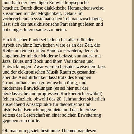
innerhalb der jeweiligen Entwicklungsepoche
beachtet. Durch diese dialektische Herangehensweise,
zusammen mit der Möglichkeit, Details im
vorhergehenden systematischen Teil nachzuschlagen,
lässt sich der musikhistorische Part sehr gut lesen und
hat einiges Interessantes zu bieten.
Ein kritischer Punkt sei jedoch bei aller Güte der
Arbeit erwähnt: Inzwischen wäre es an der Zeit, die
Reihe um einen dritten Band zu erweitern, der sich
eingehender mit der Moderne befasst, zumindest mit
Jazz, Blues und Rock und ihren Variationen und
Entwicklungen. Zwar werden beispielsweise dem Jazz
und der elektronischen Musik Raum zugestanden,
aber die Ausführlichkeit lässt trotz des knappen
Grundaufbaus noch zu wünschen übrig, und
modernere Entwicklungen (es sei hier nur der
neoklassische und progressive Rockbereich erwähnt)
fehlen gänzlich, obwohl das 20. Jahrhundert sicherlich
ausreichend Ansatzpunkte für theoretische und
historische Betrachtungen bietet und das Interesse
seitens der Leserschaft an einer solchen Erweiterung
gegeben sein dürfte.
Ob man nun gezielt bestimmte Themen nachlesen