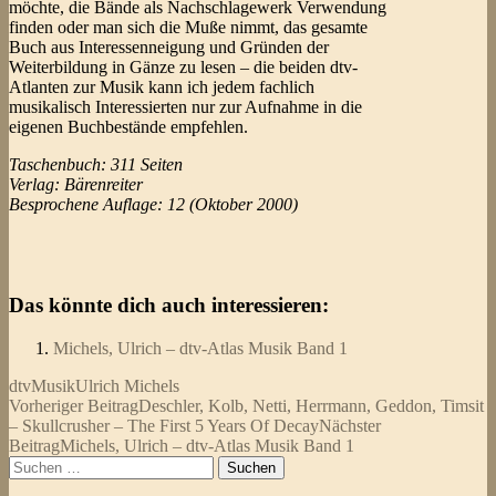
möchte, die Bände als Nachschlagewerk Verwendung
finden oder man sich die Muße nimmt, das gesamte
Buch aus Interessenneigung und Gründen der
Weiterbildung in Gänze zu lesen – die beiden dtv-
Atlanten zur Musik kann ich jedem fachlich
musikalisch Interessierten nur zur Aufnahme in die
eigenen Buchbestände empfehlen.
Taschenbuch: 311 Seiten
Verlag: Bärenreiter
Besprochene Auflage: 12 (Oktober 2000)
Das könnte dich auch interessieren:
Michels, Ulrich – dtv-Atlas Musik Band 1
dtv
Musik
Ulrich Michels
Beitragsnavigation
Vorheriger Beitrag
Deschler, Kolb, Netti, Herrmann, Geddon, Timsit
– Skullcrusher – The First 5 Years Of Decay
Nächster
Beitrag
Michels, Ulrich – dtv-Atlas Musik Band 1
Suchen
nach: