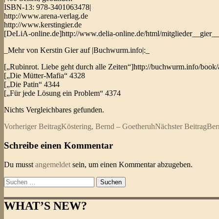
ISBN-13: 978-3401063478|
http://www.arena-verlag.de
http://www.kerstingier.de
[DeLiA-online.de]http://www.delia-online.de/html/mitglieder__gier__
_Mehr von Kerstin Gier auf |Buchwurm.info|:_
[„Rubinrot. Liebe geht durch alle Zeiten“]http://buchwurm.info/bo
[„Die Mütter-Mafia“ 4328
[„Die Patin“ 4344
[„Für jede Lösung ein Problem“ 4374
Nichts Vergleichbares gefunden.
Beitragsnavigation
Vorheriger Beitrag
Köstering, Bernd – Goetheruh
Nächster Beitrag
Ber
Schreibe einen Kommentar
Du musst
angemeldet
sein, um einen Kommentar abzugeben.
Suchen
nach:
WHAT’S NEW?