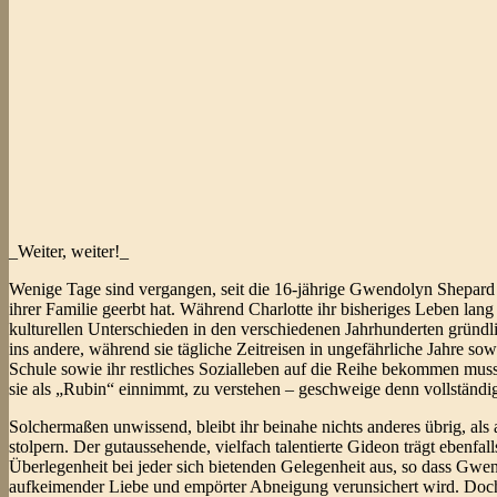
_Weiter, weiter!_
Wenige Tage sind vergangen, seit die 16-jährige Gwendolyn Shepard er
ihrer Familie geerbt hat. Während Charlotte ihr bisheriges Leben la
kulturellen Unterschieden in den verschiedenen Jahrhunderten gründli
ins andere, während sie tägliche Zeitreisen in ungefährliche Jahre 
Schule sowie ihr restliches Sozialleben auf die Reihe bekommen mus
sie als „Rubin“ einnimmt, zu verstehen – geschweige denn vollständ
Solchermaßen unwissend, bleibt ihr beinahe nichts anderes übrig, als
stolpern. Der gutaussehende, vielfach talentierte Gideon trägt ebenfalls
Überlegenheit bei jeder sich bietenden Gelegenheit aus, so dass Gwe
aufkeimender Liebe und empörter Abneigung verunsichert wird. Doch ih