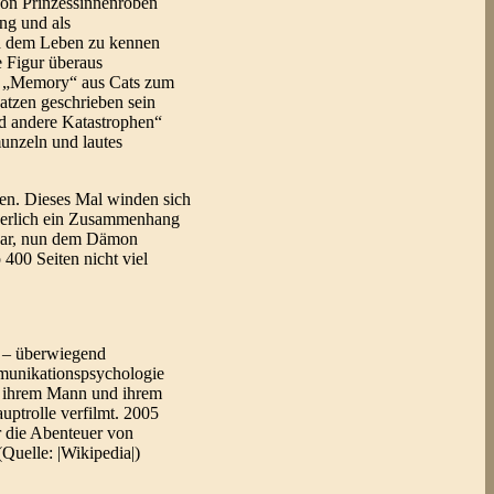
 von Prinzessinnenroben
ng und als
nd dem Leben zu kennen
 Figur überaus
en „Memory“ aus Cats zum
Katzen geschrieben sein
nd andere Katastrophen“
munzeln und lautes
ten. Dieses Mal winden sich
ußerlich ein Zusammenhang
 war, nun dem Dämon
400 Seiten nicht viel
d – überwiegend
mmunikationspsychologie
t ihrem Mann und ihrem
ptrolle verfilmt. 2005
r die Abenteuer von
Quelle: |Wikipedia|)