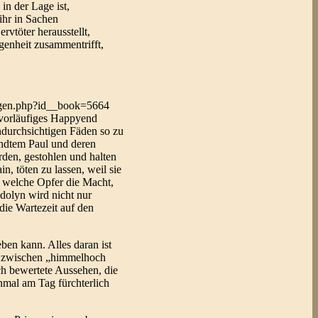
in der Lage ist,
ihr in Sachen
vtöter herausstellt,
ngenheit zusammentrifft,
zeigen.php?id__book=5664
 vorläufiges Happyend
undurchsichtigen Fäden so zu
ndtem Paul und deren
rden, gestohlen und halten
n, töten zu lassen, weil sie
, welche Opfer die Macht,
ndolyn wird nicht nur
die Wartezeit auf den
ben kann. Alles daran ist
le zwischen „himmelhoch
ch bewertete Aussehen, die
inmal am Tag fürchterlich