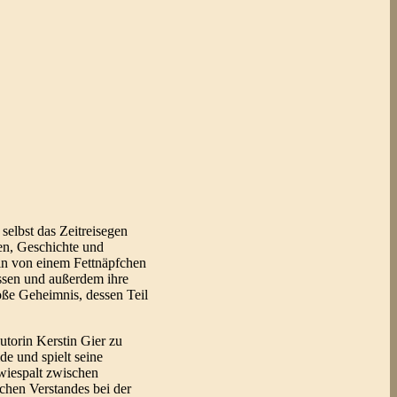
selbst das Zeitreisegen
en, Geschichte und
lin von einem Fettnäpfchen
assen und außerdem ihre
oße Geheimnis, dessen Teil
utorin Kerstin Gier zu
lde und spielt seine
wiespalt zwischen
schen Verstandes bei der