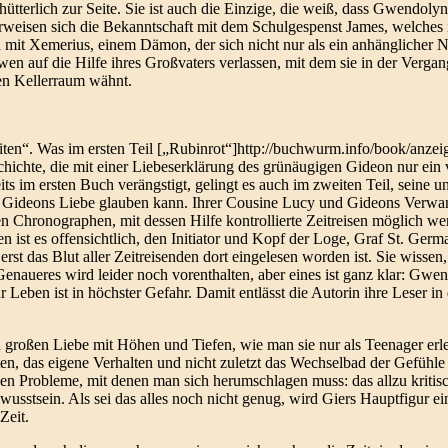
erlich zur Seite. Sie ist auch die Einzige, die weiß, dass Gwendolyn 
erweisen sich die Bekanntschaft mit dem Schulgespenst James, welches 
it Xemerius, einem Dämon, der sich nicht nur als ein anhänglicher Ner
Gwen auf die Hilfe ihres Großvaters verlassen, mit dem sie in der Verga
en Kellerraum wähnt.
e Zeiten“. Was im ersten Teil [„Rubinrot“]http://buchwurm.info/book/an
chichte, die mit einer Liebeserklärung des grünäugigen Gideon nur ein
s im ersten Buch verängstigt, gelingt es auch im zweiten Teil, seine 
n Gideons Liebe glauben kann. Ihrer Cousine Lucy und Gideons Verwa
n Chronographen, mit dessen Hilfe kontrollierte Zeitreisen möglich we
ist es offensichtlich, den Initiator und Kopf der Loge, Graf St. Germai
t das Blut aller Zeitreisenden dort eingelesen worden ist. Sie wissen
enaueres wird leider noch vorenthalten, aber eines ist ganz klar: Gwe
eben ist in höchster Gefahr. Damit entlässt die Autorin ihre Leser in 
n großen Liebe mit Höhen und Tiefen, wie man sie nur als Teenager erle
bten, das eigene Verhalten und nicht zuletzt das Wechselbad der Gefüh
en Probleme, mit denen man sich herumschlagen muss: das allzu kritis
wusstsein. Als sei das alles noch nicht genug, wird Giers Hauptfigur e
Zeit.