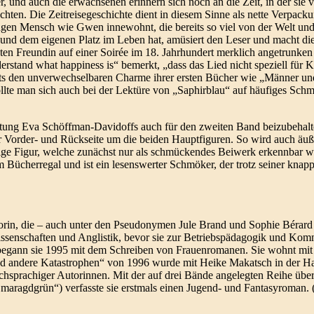
, und auch die erwachsenen erinnern sich noch an die Zeit, in der sie
hten. Die Zeitreisegeschichte dient in diesem Sinne als nette Verpacku
ngen Mensch wie Gwen innewohnt, die bereits so viel von der Welt u
und dem eigenen Platz im Leben hat, amüsiert den Leser und macht die
sten Freundin auf einer Soirée im 18. Jahrhundert merklich angetrunk
derstand what happiness is“ bemerkt, „dass das Lied nicht speziell für 
eits den unverwechselbaren Charme ihrer ersten Bücher wie „Männer u
ollte man sich auch bei der Lektüre von „Saphirblau“ auf häufiges Sch
altung Eva Schöffman-Davidoffs auch für den zweiten Band beizubehal
er Vorder- und Rückseite um die beiden Hauptfiguren. So wird auch ä
tige Figur, welche zunächst nur als schmückendes Beiwerk erkennbar
 Bücherregal und ist ein lesenswerter Schmöker, der trotz seiner knapp 
utorin, die – auch unter den Pseudonymen Jule Brand und Sophie Bérar
kwissenschaften und Anglistik, bevor sie zur Betriebspädagogik und Ko
begann sie 1995 mit dem Schreiben von Frauenromanen. Sie wohnt mi
d andere Katastrophen“ von 1996 wurde mit Heike Makatsch in der Hau
schsprachiger Autorinnen. Mit der auf drei Bände angelegten Reihe übe
ragdgrün“) verfasste sie erstmals einen Jugend- und Fantasyroman. (