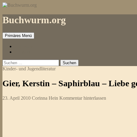
Zum
Inhalt
springen
Buchwurm.org
Primäres Menü
Impressum
Kontakt
Suchen
nach:
Kinder- und Jugendliteratur
Gier, Kerstin – Saphirblau – Liebe g
23. April 2010
Corinna Hein
Kommentar hinterlassen