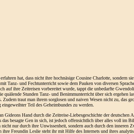
fahren hat, dass nicht ihre hochnäsige Cousine Charlotte, sondern sie 
ng mit Tanz- und Fechtunterricht sowie dem Pauken von diversen Sprach
ch auf ihre Zeitreisen vorbereitet wurde, tappt die unbedarfte Gwendo
sowie quälende Stunden Tanz- und Benimmunterricht über sich ergehen l
s. Zudem traut man ihrem sorglosen und naiven Wesen nicht zu, das gr
ig eingeweihter Teil des Geheimbundes zu werden.
 an Gideons Hand durch die Zeitreise-Liebesgeschichte der deutschen A
 das besagte Gen in sich, ist jedoch offensichtlich über alles voll im Bi
n nicht nur durch ihre Unwissenheit, sondern auch durch den inneren Z
re Freundin Leslie steht ihr mit Hilfe des Internets und ihres analyti