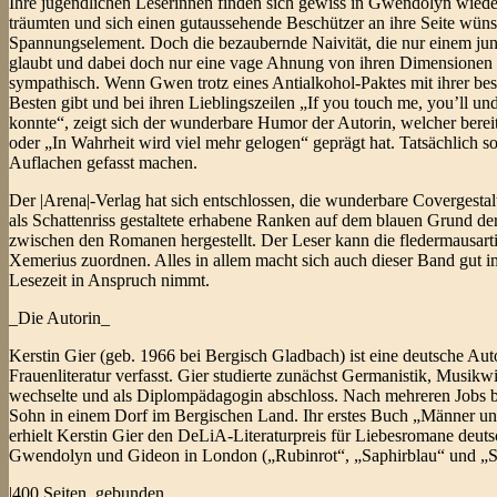
Ihre jugendlichen Leserinnen finden sich gewiss in Gwendolyn wieder
träumten und sich einen gutaussehende Beschützer an ihre Seite wünsc
Spannungselement. Doch die bezaubernde Naivität, die nur einem ju
glaubt und dabei doch nur eine vage Ahnung von ihren Dimensionen 
sympathisch. Wenn Gwen trotz eines Antialkohol-Paktes mit ihrer be
Besten gibt und bei ihren Lieblingszeilen „If you touch me, you’ll un
konnte“, zeigt sich der wunderbare Humor der Autorin, welcher ber
oder „In Wahrheit wird viel mehr gelogen“ geprägt hat. Tatsächlich s
Auflachen gefasst machen.
Der |Arena|-Verlag hat sich entschlossen, die wunderbare Covergest
als Schattenriss gestaltete erhabene Ranken auf dem blauen Grund d
zwischen den Romanen hergestellt. Der Leser kann die fledermausar
Xemerius zuordnen. Alles in allem macht sich auch dieser Band gut im
Lesezeit in Anspruch nimmt.
_Die Autorin_
Kerstin Gier (geb. 1966 bei Bergisch Gladbach) ist eine deutsche A
Frauenliteratur verfasst. Gier studierte zunächst Germanistik, Musi
wechselte und als Diplompädagogin abschloss. Nach mehreren Jobs 
Sohn in einem Dorf im Bergischen Land. Ihr erstes Buch „Männer un
erhielt Kerstin Gier den DeLiA-Literaturpreis für Liebesromane deut
Gwendolyn und Gideon in London („Rubinrot“, „Saphirblau“ und „Sma
|400 Seiten, gebunden