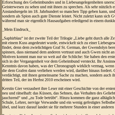
Erforschung des Geheimbundes und in Liebesangelegenheiten unerschütt
Geisterwesen zu sehen und mit ihnen zu sprechen. Als sehr nützlich 
Anstandsregeln im 18. Jahrhundert so manchen Tipp geben kann, und m
sondern als Spion auch gute Dienste leistet. Nicht zuletzt kann sich 
während man sie eigentlich Hausaufgaben erledigend in einem dunkl
_Mein Eindruck_
„Saphirblau“ ist der zweite Teil der Trilogie „Liebe geht durch all
mit einem Kuss angedeutet wurde, entwickelt sich zu einer Liebesges
findet, denn dem zwielichtigen Graf St. German, der Gwendolyn bereit
spinnen, dass niemand dem anderen vertraut und auch Gwen nicht a
Motiven kommt man nur so weit auf die Schliche: Sie haben den erste
sich in der Vergangenheit vor dem Geheimbund versteckt. Ihr Ansinnen 
Kenntnis davon haben, was der Chronograph wirklich vermag, wenn ers
die dem Grafen dann verliehen werden wird, darüber hinaus fordert. G
verdächtigt, mit ihnen gemeinsame Sache zu machen, sondern auch ihr L
dritten Teil, der im Herbst 2010 erscheinen wird.
Kerstin Gier verzaubert ihre Leser mit einer Geschichte von der erste
neu und rätselhaft: das Küssen, das Sehnen, das Verhalten des Gelie
jauchzend“ und „zu Tode betrübt“. Hinzu kommen die ganz alltäglich
Schule, Lehrer, nervige Verwandte und ein wenig gefestigtes Selbstbe
übel, und kurz darauf landet sie für mehrere Stunden in einer anderen 