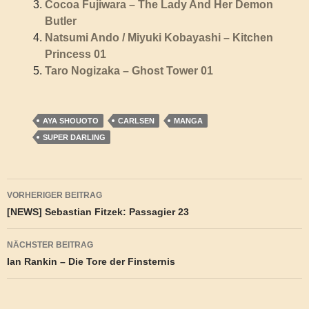
Cocoa Fujiwara – The Lady And Her Demon
Butler
Natsumi Ando / Miyuki Kobayashi – Kitchen
Princess 01
Taro Nogizaka – Ghost Tower 01
AYA SHOUOTO
CARLSEN
MANGA
SUPER DARLING
Beitragsnavigation
VORHERIGER BEITRAG
[NEWS] Sebastian Fitzek: Passagier 23
NÄCHSTER BEITRAG
Ian Rankin – Die Tore der Finsternis