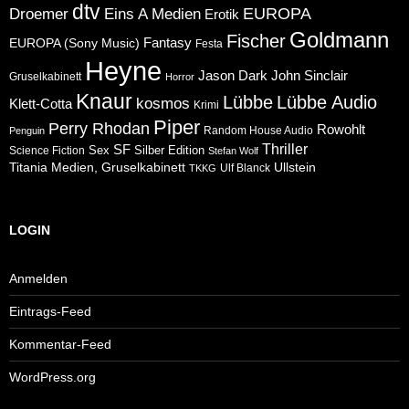
dtv
Eins A Medien
EUROPA
Droemer
Erotik
Goldmann
Fischer
Fantasy
EUROPA (Sony Music)
Festa
Heyne
Jason Dark
John Sinclair
Gruselkabinett
Horror
Knaur
Lübbe
Lübbe Audio
kosmos
Klett-Cotta
Krimi
Piper
Perry Rhodan
Rowohlt
Random House Audio
Penguin
Thriller
SF
Sex
Silber Edition
Science Fiction
Stefan Wolf
Ullstein
Titania Medien, Gruselkabinett
Ulf Blanck
TKKG
LOGIN
Anmelden
Eintrags-Feed
Kommentar-Feed
WordPress.org