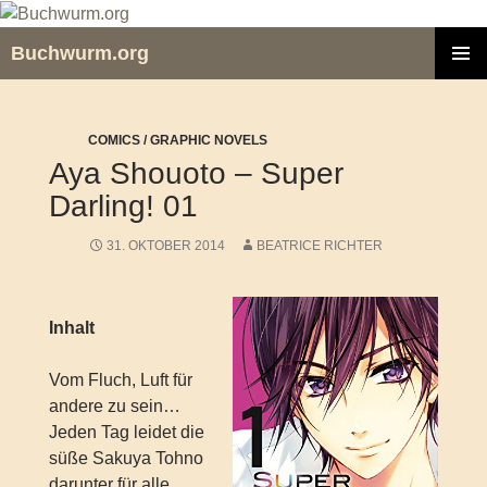
Zum
Inhalt
Buchwurm.org
springen
PRIMÄR
MENÜ
COMICS / GRAPHIC NOVELS
Aya Shouoto – Super
Darling! 01
31. OKTOBER 2014
BEATRICE RICHTER
Inhalt
Vom Fluch, Luft für
andere zu sein…
Jeden Tag leidet die
süße Sakuya Tohno
darunter für alle