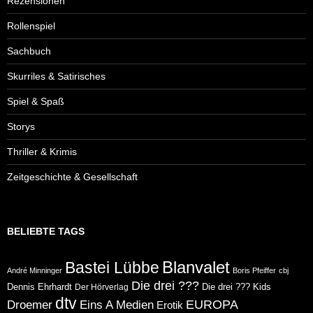
Rezensionen
Rollenspiel
Sachbuch
Skurriles & Satirisches
Spiel & Spaß
Storys
Thriller & Krimis
Zeitgeschichte & Gesellschaft
BELIEBTE TAGS
Blanvalet
Bastei Lübbe
André Minninger
Boris Pfeiffer
cbj
Die drei ???
Dennis Ehrhardt
Die drei ??? Kids
Der Hörverlag
dtv
Eins A Medien
EUROPA
Droemer
Erotik