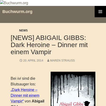
Zum
Inhalt
Buchwurm.org
springen
PRIMÄR
MENÜ
NEWS
[NEWS] ABIGAIL GIBBS:
Dark Heroine – Dinner mit
einem Vampir
20. APRIL 2014
MAREN STRAUSS
Bei
ivi
sind die
Blutsauger los:
„Dark Heroine –
Dinner mit einem
Vampir“
von
Abigail