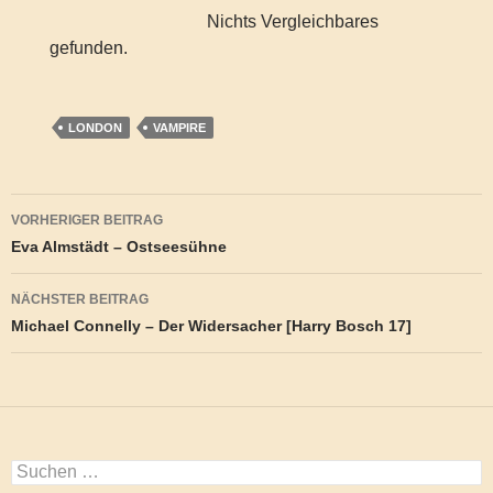
Nichts Vergleichbares
gefunden.
LONDON
VAMPIRE
Beitragsnavigation
VORHERIGER BEITRAG
Eva Almstädt – Ostseesühne
NÄCHSTER BEITRAG
Michael Connelly – Der Widersacher [Harry Bosch 17]
Suchen
nach: