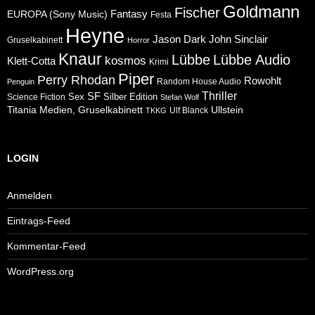
Goldmann
Fischer
Fantasy
EUROPA (Sony Music)
Festa
Heyne
Jason Dark
John Sinclair
Gruselkabinett
Horror
Knaur
Lübbe
Lübbe Audio
kosmos
Klett-Cotta
Krimi
Piper
Perry Rhodan
Rowohlt
Random House Audio
Penguin
Thriller
SF
Sex
Silber Edition
Science Fiction
Stefan Wolf
Ullstein
Titania Medien, Gruselkabinett
Ulf Blanck
TKKG
LOGIN
Anmelden
Eintrags-Feed
Kommentar-Feed
WordPress.org