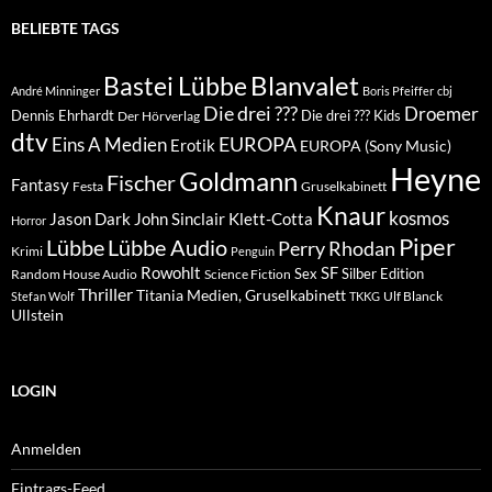
BELIEBTE TAGS
Blanvalet
Bastei Lübbe
André Minninger
Boris Pfeiffer
cbj
Die drei ???
Droemer
Dennis Ehrhardt
Die drei ??? Kids
Der Hörverlag
dtv
EUROPA
Eins A Medien
Erotik
EUROPA (Sony Music)
Heyne
Goldmann
Fischer
Fantasy
Festa
Gruselkabinett
Knaur
kosmos
Klett-Cotta
Jason Dark
John Sinclair
Horror
Piper
Lübbe Audio
Lübbe
Perry Rhodan
Krimi
Penguin
Rowohlt
SF
Sex
Silber Edition
Random House Audio
Science Fiction
Thriller
Titania Medien, Gruselkabinett
Ulf Blanck
Stefan Wolf
TKKG
Ullstein
LOGIN
Anmelden
Eintrags-Feed