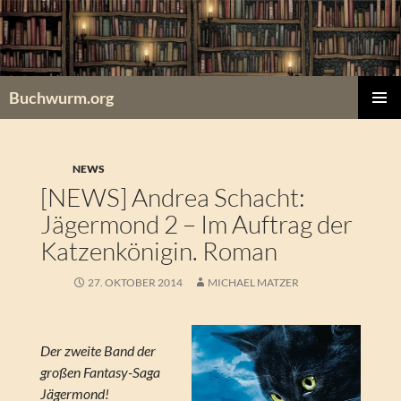
Zum
Inhalt
springen
Buchwurm.org
PRIMÄR
MENÜ
NEWS
[NEWS] Andrea Schacht:
Jägermond 2 – Im Auftrag der
Katzenkönigin. Roman
27. OKTOBER 2014
MICHAEL MATZER
Der zweite Band der
großen Fantasy-Saga
Jägermond!