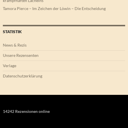
krampfhaften Lächelns
Tamora Pierce – Im Zeichen der Löwin – Die Entscheidung
STATISTIK
News & Rezis
Unsere Rezensenten
Verlage
Datenschutzerklärung
14242 Rezensionen online