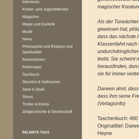
Interviews
magischer Kreatur
Kinder- und Jugendliteratur
Magazine
Als der Torwächter
Magie und Esoterik
gewiesen hat, plöt
Musik
dass das nächste A
News
Klassenfahrt nach 
Philosophie und Religion und
undurchdringliche
Spiritualität
treibt. Sie scheint
Rezensionen
herausfinden, durc
Rollenspiel
sie für immer vertr
Sachbuch
Skurriles & Satirisches
Darwen ahnt, dass e
Spiel & Spaß
dass ihm seine Fr
Storys
(Verlagsinfo)
Thriller & Krimis
Zeitgeschichte & Gesellschaft
Taschenbuch: 480 
Originaltitel: Darw
BELIEBTE TAGS
Heyne