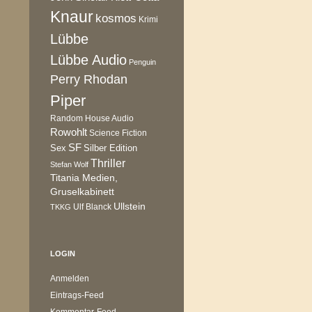
Knaur
kosmos
Krimi
Lübbe
Lübbe Audio
Penguin
Perry Rhodan
Piper
Random House Audio
Rowohlt
Science Fiction
SF
Sex
Silber Edition
Thriller
Stefan Wolf
Titania Medien,
Gruselkabinett
Ullstein
Ulf Blanck
TKKG
LOGIN
Anmelden
Eintrags-Feed
Kommentar-Feed