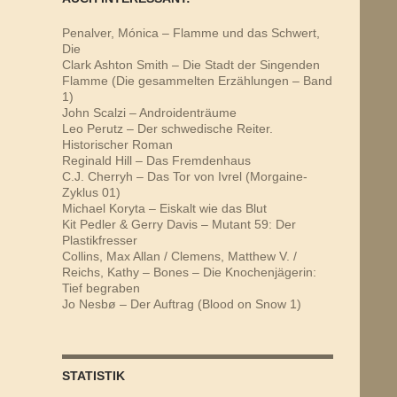
Penalver, Mónica – Flamme und das Schwert,
Die
Clark Ashton Smith – Die Stadt der Singenden
Flamme (Die gesammelten Erzählungen – Band
1)
John Scalzi – Androidenträume
Leo Perutz – Der schwedische Reiter.
Historischer Roman
Reginald Hill – Das Fremdenhaus
C.J. Cherryh – Das Tor von Ivrel (Morgaine-
Zyklus 01)
Michael Koryta – Eiskalt wie das Blut
Kit Pedler & Gerry Davis – Mutant 59: Der
Plastikfresser
Collins, Max Allan / Clemens, Matthew V. /
Reichs, Kathy – Bones – Die Knochenjägerin:
Tief begraben
Jo Nesbø – Der Auftrag (Blood on Snow 1)
STATISTIK