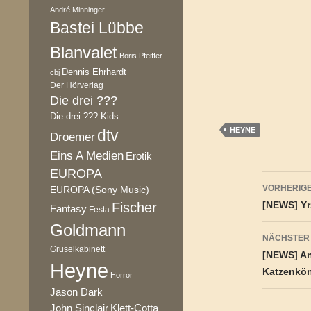
André Minninger
Bastei Lübbe
Blanvalet
Boris Pfeiffer
Dennis Ehrhardt
cbj
Der Hörverlag
Die drei ???
Die drei ??? Kids
HEYNE
dtv
Droemer
Eins A Medien
Erotik
EUROPA
Beitr
VORHERIGE
EUROPA (Sony Music)
[NEWS] Yrs
Fischer
Fantasy
Festa
Goldmann
NÄCHSTER
Gruselkabinett
[NEWS] An
Heyne
Katzenkön
Horror
Jason Dark
Klett-Cotta
John Sinclair