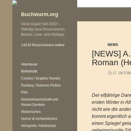
Zum
Inhalt
Buchwurm.org
springen
Geist ist geil! Seit 2002 –
Ständig neue Rezensionen,
Bücher, Lese- und Hörtipps
NEWS
14239 Rezensionen online
[NEWS] A.J
Roman (Hey
Abenteuer
Belletristik
27. OKTOB
Comics / Graphic Novels
Fantasy / Science-Fiction
Film
Der elfjährige Dar
Grenzwissenschaft und
ersten Winter in Atl
Neues Denken
nicht wie die ander
Historisches
kommt eigentlich 
Horror & Unheimliches
einen Spiegel gelan
Hörspiele / Hörbücher
geheimnisvolle Silb