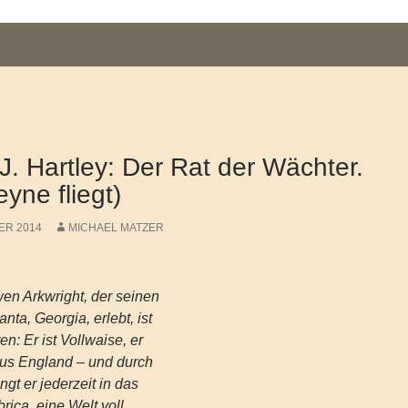
. Hartley: Der Rat der Wächter.
ne fliegt)
ER 2014
MICHAEL MATZER
wen Arkwright, der seinen
anta, Georgia, erlebt, ist
en: Er ist Vollwaise, er
aus England – und durch
gt er jederzeit in das
rica, eine Welt voll