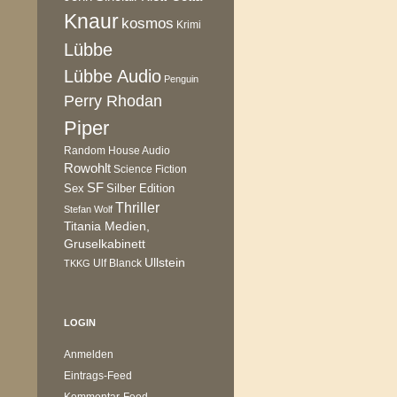
Knaur
kosmos
Krimi
Lübbe
Lübbe Audio
Penguin
Perry Rhodan
Piper
Random House Audio
Rowohlt
Science Fiction
SF
Sex
Silber Edition
Thriller
Stefan Wolf
Titania Medien,
Gruselkabinett
Ullstein
Ulf Blanck
TKKG
LOGIN
Anmelden
Eintrags-Feed
Kommentar-Feed