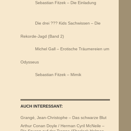
Sebastian Fitzek – Die Einladung
Die drei ??? Kids Sachwissen – Die
Rekorde-Jagd (Band 2)
Michel Gall – Erotische Träumereien um
Odysseus
Sebastian Fitzek – Mimik
AUCH INTERESSANT:
Grangé, Jean-Christophe – Das schwarze Blut
Arthur Conan Doyle / Herman Cyril McNeile –
Die Spuren auf der Treppe (Sherlock Holmes