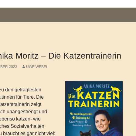
ka Moritz – Die Katzentrainerin
MBER 2023
UWE WEBEL
 zu den gefragtesten
tinnen für Tiere. Die
atzentrainerin zeigt
ich unangestrengt und
 ebenso katzen- wie
ches Sozialverhalten
u braucht es gar nicht viel: