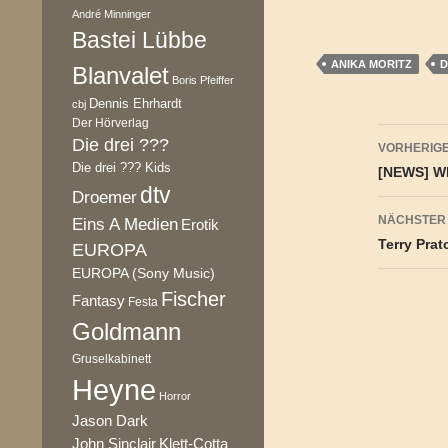
André Minninger
Bastei Lübbe
ANIKA MORITZ
D
Blanvalet
Boris Pfeiffer
Dennis Ehrhardt
cbj
Der Hörverlag
Beitr
Die drei ???
VORHERIGE
Die drei ??? Kids
[NEWS] Wl
dtv
Droemer
NÄCHSTER
Eins A Medien
Erotik
Terry Prat
EUROPA
EUROPA (Sony Music)
Fischer
Fantasy
Festa
Goldmann
Gruselkabinett
Heyne
Horror
Jason Dark
Klett-Cotta
John Sinclair