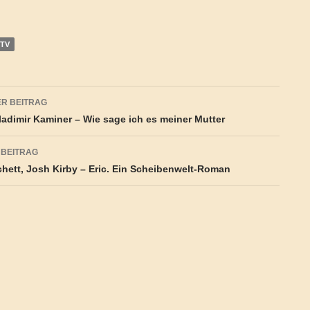
TV
agsnavigation
R BEITRAG
adimir Kaminer – Wie sage ich es meiner Mutter
 BEITRAG
chett, Josh Kirby – Eric. Ein Scheibenwelt-Roman