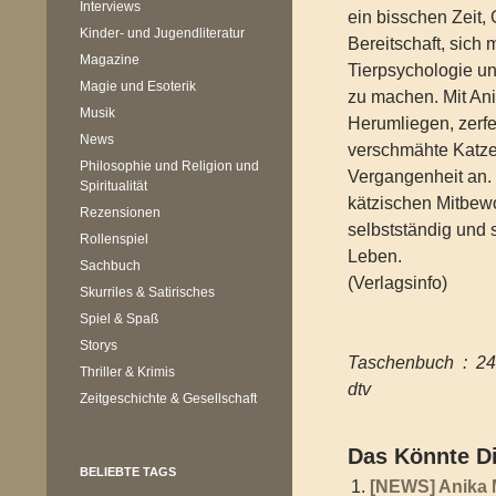
Interviews
ein bisschen Zeit,
Kinder- und Jugendliteratur
Bereitschaft, sich
Magazine
Tierpsychologie und
Magie und Esoterik
zu machen. Mit An
Musik
Herumliegen, zerf
News
verschmähte Katzen
Philosophie und Religion und
Vergangenheit an.
Spiritualität
kätzischen Mitbewo
Rezensionen
selbstständig und 
Rollenspiel
Leben.
Sachbuch
(Verlagsinfo)
Skurriles & Satirisches
Spiel & Spaß
Storys
Taschenbuc
Thriller & Krimis
dtv
Zeitgeschichte & Gesellschaft
Das Könnte Di
BELIEBTE TAGS
[NEWS] Anika M