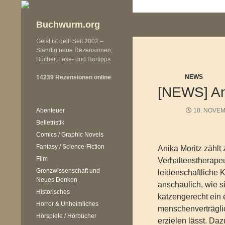
Zum
Inhalt
Buchwurm.org
springen
Geist ist geil! Seit 2002 –
Ständig neue Rezensionen,
Bücher, Lese- und Hörtipps
NEWS
14239 Rezensionen online
[NEWS] Ani
Abenteuer
10. NOVE
Belletristik
Comics / Graphic Novels
Fantasy / Science-Fiction
Anika Moritz zählt
Film
Verhaltenstherapeu
Grenzwissenschaft und
leidenschaftliche K
Neues Denken
anschaulich, wie s
Historisches
katzengerecht ein
Horror & Unheimliches
menschenverträgli
Hörspiele / Hörbücher
erzielen lässt. Daz