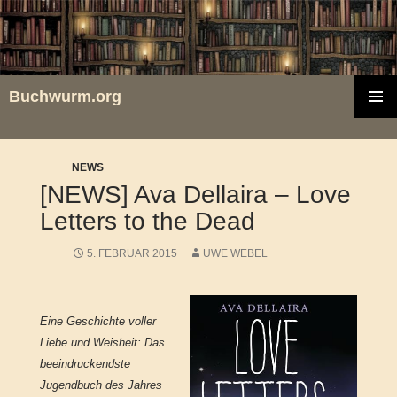
Zum
Inhalt
springen
Buchwurm.org
PRIMÄR
MENÜ
NEWS
[NEWS] Ava Dellaira – Love
Letters to the Dead
5. FEBRUAR 2015
UWE WEBEL
Eine Geschichte voller
Liebe und Weisheit: Das
beeindruckendste
Jugendbuch des Jahres