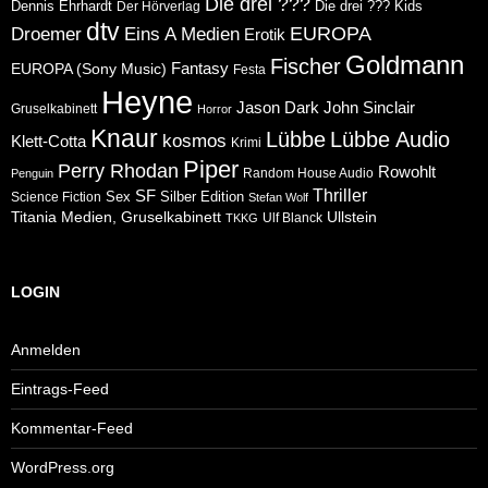
Die drei ???
Dennis Ehrhardt
Die drei ??? Kids
Der Hörverlag
dtv
Eins A Medien
EUROPA
Droemer
Erotik
Goldmann
Fischer
Fantasy
EUROPA (Sony Music)
Festa
Heyne
Jason Dark
John Sinclair
Gruselkabinett
Horror
Knaur
Lübbe
Lübbe Audio
kosmos
Klett-Cotta
Krimi
Piper
Perry Rhodan
Rowohlt
Random House Audio
Penguin
Thriller
SF
Sex
Silber Edition
Science Fiction
Stefan Wolf
Ullstein
Titania Medien, Gruselkabinett
Ulf Blanck
TKKG
LOGIN
Anmelden
Eintrags-Feed
Kommentar-Feed
WordPress.org