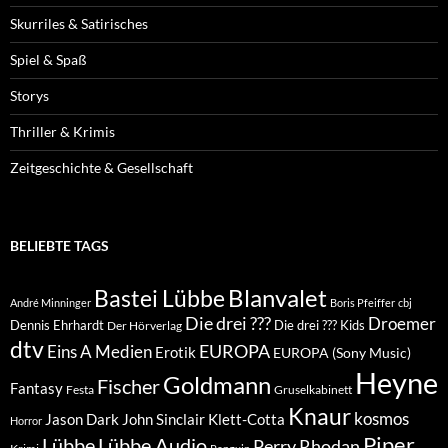
Skurriles & Satirisches
Spiel & Spaß
Storys
Thriller & Krimis
Zeitgeschichte & Gesellschaft
BELIEBTE TAGS
Blanvalet
Bastei Lübbe
André Minninger
Boris Pfeiffer
cbj
Die drei ???
Droemer
Dennis Ehrhardt
Die drei ??? Kids
Der Hörverlag
dtv
EUROPA
Eins A Medien
Erotik
EUROPA (Sony Music)
Heyne
Goldmann
Fischer
Fantasy
Festa
Gruselkabinett
Knaur
kosmos
Klett-Cotta
Jason Dark
John Sinclair
Horror
Piper
Lübbe Audio
Lübbe
Perry Rhodan