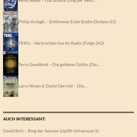
Willy Seidel – Das älteste Ding der Welt…
Philip Ardagh – Schlimmes Ende (Eddie Dickens 01)
TKKG – Verbrechen live im Radio (Folge 242)
Terry Goodkind – Die goldene Göttin (Die…
Larry Niven & David Gerrold – Die…
AUCH INTERESSANT:
David Brin – Ring der Sonnen (Uplift-Universum 5)