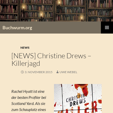
Zum
Inhalt
springen
Buchwurm.org
PRIMÄR
MENÜ
NEWS
[NEWS] Christine Drews –
Killerjagd
3. NOVEMBER 2015
UWE WEBEL
Rachel Hyatt ist eine
der besten Profiler bei
Scotland Yard. Als sie
zum Schauplatz eines