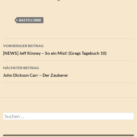
BASTEI LÜBBE
Beitragsnavigation
VORHERIGER BEITRAG
[NEWS] Jeff Kinney – So ein Mist! (Gregs Tagebuch 10)
NÄCHSTER BEITRAG
John Dickson Carr – Der Zauberer
Suchen
nach: