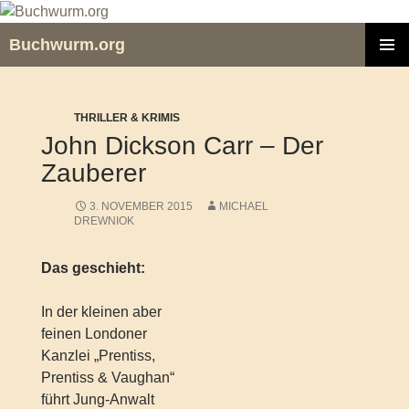
Zum
Inhalt
Buchwurm.org
springen
PRIMÄR
MENÜ
THRILLER & KRIMIS
John Dickson Carr – Der
Zauberer
3. NOVEMBER 2015
MICHAEL
DREWNIOK
Das geschieht:
In der kleinen aber
feinen Londoner
Kanzlei „Prentiss,
Prentiss & Vaughan“
führt Jung-Anwalt