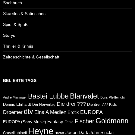
Sachbuch
Skurriles & Satirisches
Spiel & Spaß
Storys
Thriller & Krimis
Zeitgeschichte & Gesellschaft
BELIEBTE TAGS
Blanvalet
Bastei Lübbe
André Minninger
Boris Pfeiffer
cbj
Die drei ???
Dennis Ehrhardt
Die drei ??? Kids
Der Hörverlag
dtv
Eins A Medien
EUROPA
Droemer
Erotik
Goldmann
Fischer
Fantasy
EUROPA (Sony Music)
Festa
Heyne
Jason Dark
John Sinclair
Gruselkabinett
Horror