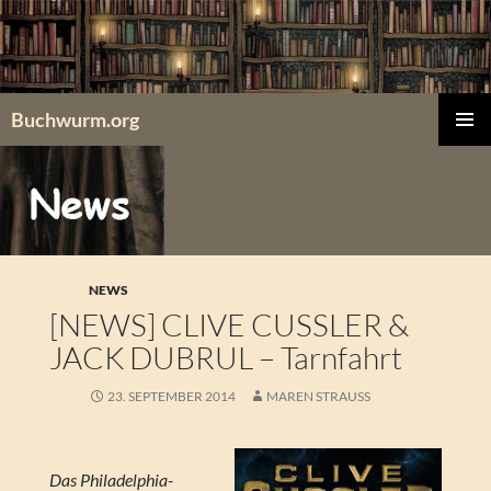
Zum
Inhalt
springen
Buchwurm.org
PRIMÄR
MENÜ
NEWS
[NEWS] CLIVE CUSSLER &
JACK DUBRUL – Tarnfahrt
23. SEPTEMBER 2014
MAREN STRAUSS
Das Philadelphia-