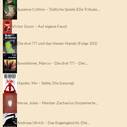
Suzanne Collins – Tödliche Spiele (Die Tribute…
Victor Gunn – Auf eigene Faust
Die drei ??? und das Hexen-Handy (Folge 101)
Sonnleitner, Marco – Die drei ??? – Der…
Hayder, Mo – Sekte, Die (Lesung)
Verne, Jules – Meister Zacharius (inszenierte…
Andreas Ulrich – Das Engelsgesicht. Die…