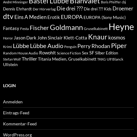
Blanvalet
Bastei Lübbe
André Minninger
Boris Pfeiffer
cbj
Die drei ???
Droemer
Dennis Ehrhardt
Die drei ??? Kids
Der Hörverlag
dtv
EUROPA
Eins A Medien
Erotik
EUROPA (Sony Music)
Heyne
Goldmann
Fischer
Fantasy
Festa
Gruselkabinett
Knaur
kosmos
Klett-Cotta
Jason Dark
John Sinclair
Horror
Piper
Lübbe Audio
Lübbe
Perry Rhodan
Krimi
Penguin
Rowohlt
SF
Sex
Silber Edition
Random House Audio
Science Fiction
Thriller
Titania Medien, Gruselkabinett
Ulf Blanck
Stefan Wolf
TKKG
Ullstein
LOGIN
Anmelden
Eintrags-Feed
Kommentar-Feed
WordPress.org