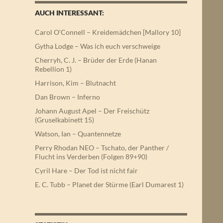
AUCH INTERESSANT:
Carol O‘Connell – Kreidemädchen [Mallory 10]
Gytha Lodge – Was ich euch verschweige
Cherryh, C. J. – Brüder der Erde (Hanan
Rebellion 1)
Harrison, Kim – Blutnacht
Dan Brown – Inferno
Johann August Apel – Der Freischütz
(Gruselkabinett 15)
Watson, Ian – Quantennetze
Perry Rhodan NEO – Tschato, der Panther /
Flucht ins Verderben (Folgen 89+90)
Cyril Hare – Der Tod ist nicht fair
E. C. Tubb – Planet der Stürme (Earl Dumarest 1)