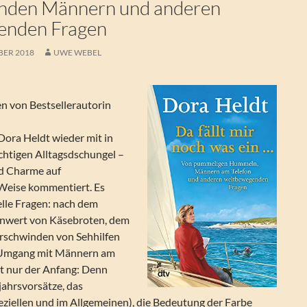
enden Männern und anderen
enden Fragen
BER 2018
UWE WEBEL
 von Bestsellerautorin
Dora Heldt wieder mit in
chtigen Alltagsdschungel –
nd Charme auf
Weise kommentiert. Es
ielle Fragen: nach dem
lenwert von Käsebroten, dem
rschwinden von Sehhilfen
 Umgang mit Männern am
st nur der Anfang: Denn
jahrsvorsätze, das
eziellen und im Allgemeinen), die Bedeutung der Farbe