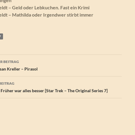
Dingen
dt – Geld oder Lebkuchen. Fast ein Krimi
dt – Mathilda oder Irgendwer stirbt immer
V
agsnavigation
R BEITRAG
an Kreller – Pirasol
BEITRAG
Früher war alles besser [Star Trek – The Original Series 7]