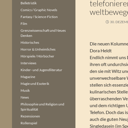
telefonier
Belletristik
weltbeweg
Comics / Graphic Novels
Fantasy / Science-Fiction
30. DEZEM
Film
Grenzwissenschaft und Neues
Denken
Historisches
Die neuen Kolumnen
Horror & Unheimliches
Dora Heldt
Hörspiele / Hörbücher
Endlich nimmt uns 
Interviews
ihren oft undurchsi
Kinder- und Jugendliteratur
den sie mit Witz u
Magazine
unverwechselbare 
Magie und Esoterik
stellen sich essenz
Musik
kulinarischen Stel
News
überraschenden Ve
Philosophie und Religion und
und dem richtigen
Spiritualität
Telefon. Doch das i
Rezensionen
auch die guten Neu
Rollenspiel
Singledasein (im Sp