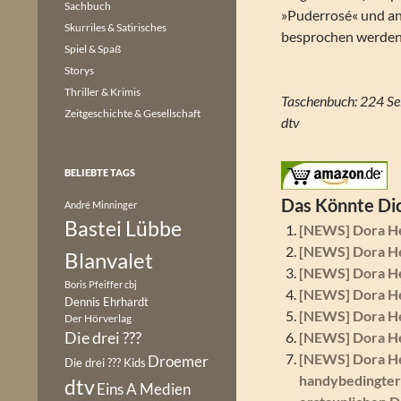
Sachbuch
»Puderrosé« und an
Skurriles & Satirisches
besprochen werden.
Spiel & Spaß
Storys
Thriller & Krimis
Taschenbuch: 224 Se
Zeitgeschichte & Gesellschaft
dtv
BELIEBTE TAGS
Das Könnte Dic
André Minninger
Bastei Lübbe
[NEWS] Dora He
[NEWS] Dora He
Blanvalet
[NEWS] Dora Hel
Boris Pfeiffer
cbj
[NEWS] Dora He
Dennis Ehrhardt
[NEWS] Dora Hel
Der Hörverlag
Die drei ???
[NEWS] Dora Hel
[NEWS] Dora Hel
Droemer
Die drei ??? Kids
handybedingter
dtv
Eins A Medien