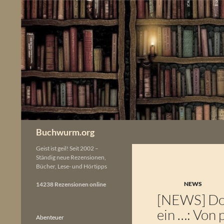
Zum
Inhalt
springen
Buchwurm.org
Geist ist geil! Seit 2002 –
Ständig neue Rezensionen,
Bücher, Lese- und Hörtipps
NEWS
14238 Rezensionen online
[NEWS] Dor
ein …: Von
Abenteuer