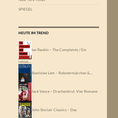
SPIEGEL
HEUTE IM TREND
Ian Rankin – The Complaints / Ein
reines…
Stanislaw Lem – Robotermärchen &…
Jack Vance – Drachenbrut. Vier Romane
John Sinclair Classics – Das