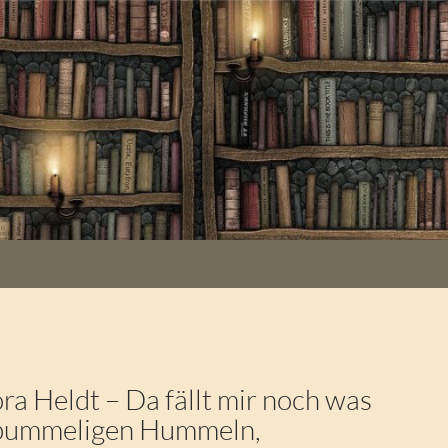
a Heldt – Da fällt mir noch was
 pummeligen Hummeln,