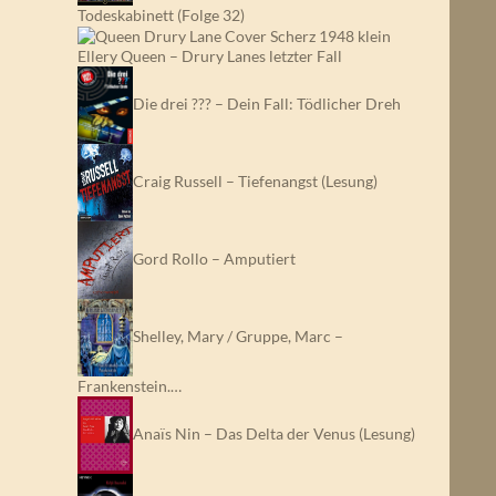
Todeskabinett (Folge 32)
Ellery Queen – Drury Lanes letzter Fall
Die drei ??? – Dein Fall: Tödlicher Dreh
Craig Russell – Tiefenangst (Lesung)
Gord Rollo – Amputiert
Shelley, Mary / Gruppe, Marc –
Frankenstein.…
Anaïs Nin – Das Delta der Venus (Lesung)