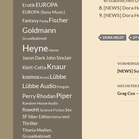
erstaunlichen 
EUROPA
Erotik
[NEWS] Dora Hel
EUROPA (Sony Music)
[NEWS] Dora Hel
Fischer
Fantasy
Festa
Goldmann
DORA HELDT
DT
Gruselkabinett
Heyne
Horror
Jason Dark
John Sinclair
Beitr
VORHERIGE
Knaur
Klett-Cotta
[NEWS] Sus
Lübbe
kosmos
Krimi
Lübbe Audio
NÄCHSTER 
Penguin
Greg Cox – 
Piper
Perry Rhodan
Random House Audio
Rowohlt
Sex
Science Fiction
SF
Silber Edition
Stefan Wolf
Thriller
Titania Medien,
Gruselkabinett