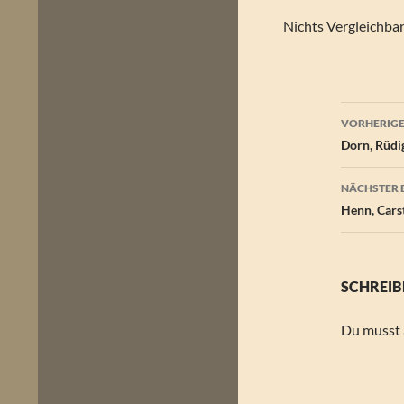
Nichts Vergleichba
Beitr
VORHERIGE
Dorn, Rüdig
NÄCHSTER 
Henn, Carst
SCHREIB
Du musst