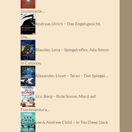
(inszenierte…
Andreas Ulrich – Das Engelsgesicht.
Die…
Blaudez, Lena – Spiegelreflex. Ada Simon
in Cotonou
Alexander, Lloyd – Taran – Der Spiegel…
Eric Berg – Rote Sonne. Mord auf
Fuerteventura…
Lee & Andrew Child – In Too Deep (Jack