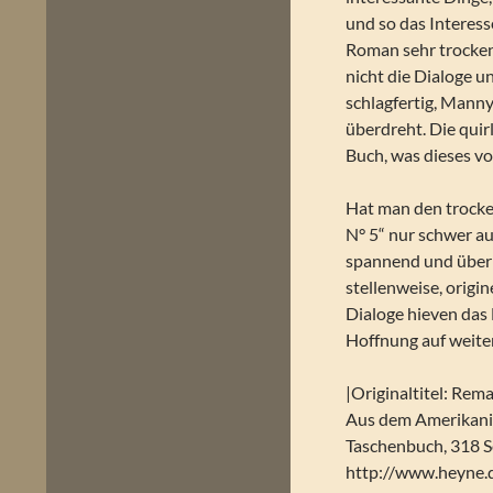
und so das Interess
Roman sehr trocken
nicht die Dialoge 
schlagfertig, Mann
überdreht. Die quir
Buch, was dieses vo
Hat man den trocke
N° 5“ nur schwer a
spannend und überr
stellenweise, origi
Dialoge hieven das
Hoffnung auf weite
|Originaltitel: Rema
Aus dem Amerikani
Taschenbuch, 318 S
http://www.heyne.