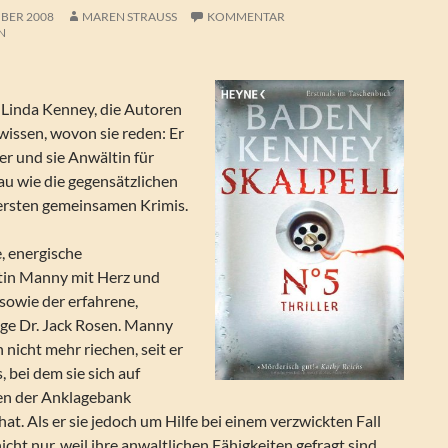
MBER 2008
MAREN STRAUSS
KOMMENTAR
N
Linda Kenney, die Autoren
 wissen, wovon sie reden: Er
er und sie Anwältin für
au wie die gegensätzlichen
ersten gemeinsamen Krimis.
e, energische
tin Manny mit Herz und
owie der erfahrene,
ge Dr. Jack Rosen. Manny
 nicht mehr riechen, seit er
, bei dem sie sich auf
en der Anklagebank
hat. Als er sie jedoch um Hilfe bei einem verzwickten Fall
 nicht nur, weil ihre anwaltlichen Fähigkeiten gefragt sind.