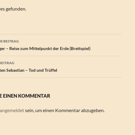
res gefunden.
agsnavigation
R BEITRAG
er – Reise zum Mittelpunkt der Erde (Brettspiel)
BEITRAG
en Sebastian – Tod und Trüffel
E EINEN KOMMENTAR
angemeldet
sein, um einen Kommentar abzugeben.