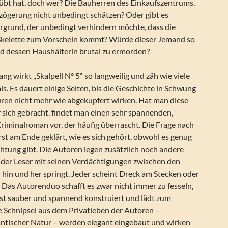
eübt hat, doch wer? Die Bauherren des Einkaufszentrums,
erzögerung nicht unbedingt schätzen? Oder gibt es
grund, der unbedingt verhindern möchte, dass die
Skelette zum Vorschein kommt? Würde dieser Jemand so
nd dessen Haushälterin brutal zu ermorden?
g wirkt „Skalpell N° 5“ so langweilig und zäh wie viele
s. Es dauert einige Seiten, bis die Geschichte in Schwung
ren nicht mehr wie abgekupfert wirken. Hat man diese
 sich gebracht, findet man einen sehr spannenden,
iminalroman vor, der häufig überrascht. Die Frage nach
t am Ende geklärt, wie es sich gehört, obwohl es genug
chtung gibt. Die Autoren legen zusätzlich noch andere
s der Leser mit seinen Verdächtigungen zwischen den
hin und her springt. Jeder scheint Dreck am Stecken oder
 Das Autorenduo schafft es zwar nicht immer zu fesseln,
ist sauber und spannend konstruiert und lädt zum
e Schnipsel aus dem Privatleben der Autoren –
ntischer Natur – werden elegant eingebaut und wirken