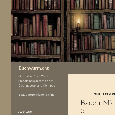
Zum
Inhalt
springen
Buchwurm.org
Geist ist geil! Seit 2002 –
Ständig neue Rezensionen,
Bücher, Lese- und Hörtipps
THRILLER & K
14239 Rezensionen online
Baden, Mich
5
Abenteuer