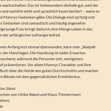
e wachzuhalten. Das ist insbesondere deshalb gut, weil der
 und sachlich wirkt und sprachlich kaum berührt – wenn es
und Mannys Gedanken gäbe. Die Dialoge sind spritzig und
ys Gedanken sind sarkastisch und häufig angenehm
lige junge Frau bringt dadurch eine Menge Leben in das
n der anfänglichen Lethargie befreit.
nen Anfang erst einmal überwunden, kann man „Skalpell
us der Hand legen. Die Handlung ist wider Erwarten
aschend, während die Personen sich, wenigstens
nell präsentieren. Vor allem Mannys Charakter und ihre
 Buch über die Hürde des guten Durchschnitts und machen
re Bände mit dem gegensätzlichen Ermittlerduo.
ins Silent
schen von Ulrike Wasel und Klaus Timmermann
eiten|
de