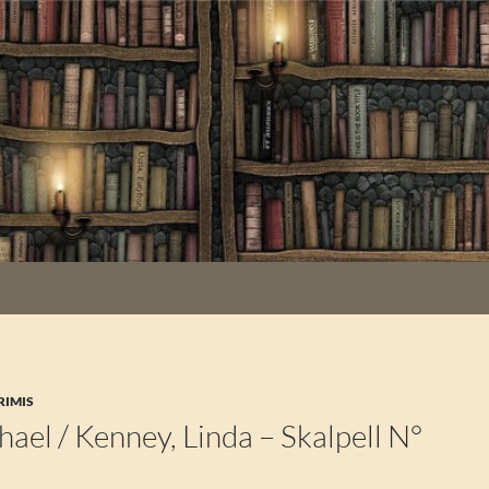
RIMIS
ael / Kenney, Linda – Skalpell N°