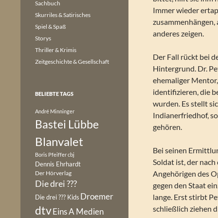
Sachbuch
Immer wieder ertapp
Skurriles & Satirisches
zusammenhängen, a
Spiel & Spaß
anderes zeigen.
Storys
Thriller & Krimis
Der Fall rückt bei 
Zeitgeschichte & Gesellschaft
Hintergrund. Dr. Pe
ehemaliger Mentor, 
identifizieren, die
BELIEBTE TAGS
wurden. Es stellt s
André Minninger
Indianerfriedhof, s
Bastei Lübbe
gehören.
Blanvalet
Bei seinen Ermittlu
Boris Pfeiffer
cbj
Soldat ist, der nach
Dennis Ehrhardt
Angehörigen des Op
Der Hörverlag
Die drei ???
gegen den Staat ein
Droemer
lange. Erst stirbt 
Die drei ??? Kids
dtv
schließlich ziehen 
Eins A Medien