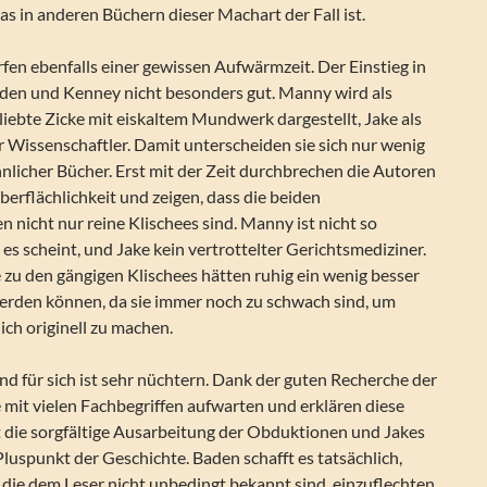
das in anderen Büchern dieser Machart der Fall ist.
en ebenfalls einer gewissen Aufwärmzeit. Der Einstieg in
aden und Kenney nicht besonders gut. Manny wird als
liebte Zicke mit eiskaltem Mundwerk dargestellt, Jake als
er Wissenschaftler. Damit unterscheiden sie sich nur wenig
nlicher Bücher. Erst mit der Zeit durchbrechen die Autoren
berflächlichkeit und zeigen, dass die beiden
nicht nur reine Klischees sind. Manny ist nicht so
es scheint, und Jake kein vertrottelter Gerichtsmediziner.
zu den gängigen Klischees hätten ruhig ein wenig besser
erden können, da sie immer noch zu schwach sind, um
lich originell zu machen.
und für sich ist sehr nüchtern. Dank der guten Recherche der
mit vielen Fachbegriffen aufwarten und erklären diese
t die sorgfältige Ausarbeitung der Obduktionen und Jakes
luspunkt der Geschichte. Baden schafft es tatsächlich,
 die dem Leser nicht unbedingt bekannt sind, einzuflechten