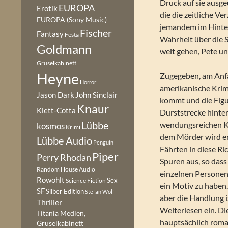
Druck auf sie ausg
EUROPA
Erotik
die die zeitliche V
EUROPA (Sony Music)
jemandem im Hinter
Fischer
Fantasy
Festa
Wahrheit über die 
Goldmann
weit gehen, Pete u
Gruselkabinett
Heyne
Zugegeben, am Anfan
Horror
amerikanische Krimi
Jason Dark
John Sinclair
kommt und die Figu
Knaur
Klett-Cotta
Durststrecke hinter
Lübbe
wendungsreichen Kr
kosmos
Krimi
dem Mörder wird ers
Lübbe Audio
Penguin
Fährten in diese Ri
Piper
Perry Rhodan
Spuren aus, so das
Random House Audio
einzelnen Personen 
Rowohlt
Sex
Science Fiction
ein Motiv zu haben.
SF
Silber Edition
Stefan Wolf
aber die Handlung 
Thriller
Weiterlesen ein. Di
Titania Medien,
hauptsächlich roma
Gruselkabinett