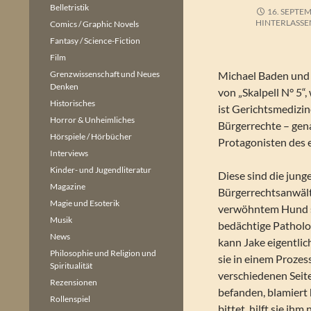
Belletristik
16. SEPTE
HINTERLASSE
Comics / Graphic Novels
Fantasy / Science-Fiction
Film
Grenzwissenschaft und Neues
Michael Baden und 
Denken
von „Skalpell N° 5“,
Historisches
ist Gerichtsmedizin
Horror & Unheimliches
Bürgerrechte – gen
Hörspiele / Hörbücher
Protagonisten des 
Interviews
Kinder- und Jugendliteratur
Diese sind die jung
Magazine
Bürgerrechtsanwäl
Magie und Esoterik
verwöhntem Hund s
Musik
bedächtige Patholo
News
kann Jake eigentlich
Philosophie und Religion und
sie in einem Prozess
Spiritualität
verschiedenen Seit
Rezensionen
befanden, blamiert 
Rollenspiel
bittet, hilft sie ihm