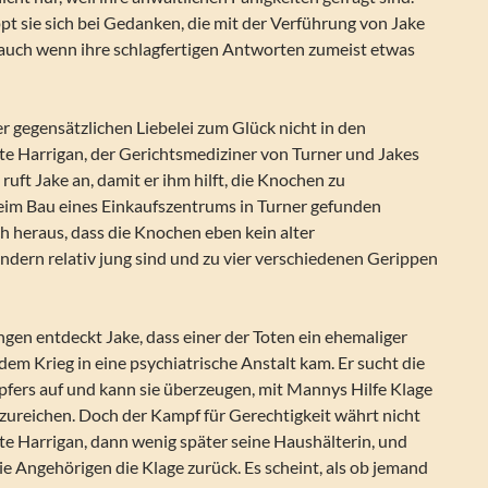
t sie sich bei Gedanken, die mit der Verführung von Jake
uch wenn ihre schlagfertigen Antworten zumeist etwas
der gegensätzlichen Liebelei zum Glück nicht in den
te Harrigan, der Gerichtsmediziner von Turner und Jakes
ruft Jake an, damit er ihm hilft, die Knochen zu
 beim Bau eines Einkaufszentrums in Turner gefunden
ich heraus, dass die Knochen eben kein alter
ondern relativ jung sind und zu vier verschiedenen Gerippen
ngen entdeckt Jake, dass einer der Toten ein ehemaliger
 dem Krieg in eine psychiatrische Anstalt kam. Er sucht die
fers auf und kann sie überzeugen, mit Mannys Hilfe Klage
zureichen. Doch der Kampf für Gerechtigkeit währt nicht
Pete Harrigan, dann wenig später seine Haushälterin, und
die Angehörigen die Klage zurück. Es scheint, als ob jemand