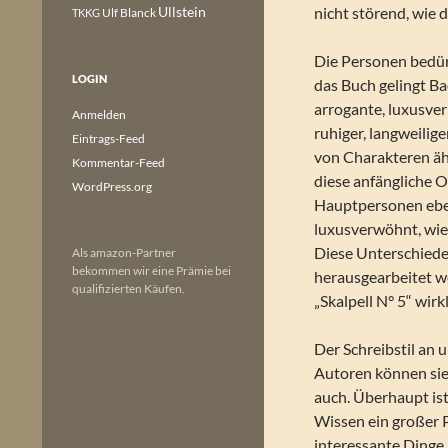
Ullstein
nicht störend, wie 
Ulf Blanck
TKKG
Die Personen bedürf
LOGIN
das Buch gelingt B
arrogante, luxusver
Anmelden
ruhiger, langweilig
Eintrags-Feed
von Charakteren äh
Kommentar-Feed
diese anfängliche O
WordPress.org
Hauptpersonen eben 
luxusverwöhnt, wie 
Diese Unterschiede 
Als amazon-Partner
bekommen wir eine Prämie bei
herausgearbeitet w
qualifizierten Käufen.
„Skalpell N° 5“ wirk
Der Schreibstil an 
Autoren können sie 
auch. Überhaupt is
Wissen ein großer P
interessante Dinge,