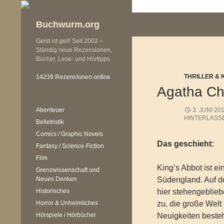
Zum
Inhalt
Buchwurm.org
springen
Geist ist geil! Seit 2002 –
Ständig neue Rezensionen,
Bücher, Lese- und Hörtipps
THRILLER & 
14239 Rezensionen online
Agatha Chri
Abenteuer
3. JUNI 20
HINTERLASS
Belletristik
Comics / Graphic Novels
Das geschieht:
Fantasy / Science-Fiction
Film
King’s Abbot ist ei
Grenzwissenschaft und
Neues Denken
Südengland. Auf den
Historisches
hier stehengeblieb
Horror & Unheimliches
zu, die große Welt i
Hörspiele / Hörbücher
Neuigkeiten besteh