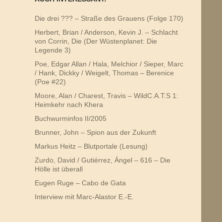
Die drei ??? – Straße des Grauens (Folge 170)
Herbert, Brian / Anderson, Kevin J. – Schlacht
von Corrin, Die (Der Wüstenplanet: Die
Legende 3)
Poe, Edgar Allan / Hala, Melchior / Sieper, Marc
/ Hank, Dickky / Weigelt, Thomas – Berenice
(Poe #22)
Moore, Alan / Charest, Travis – WildC.A.T.S 1:
Heimkehr nach Khera
Buchwurminfos II/2005
Brunner, John – Spion aus der Zukunft
Markus Heitz – Blutportale (Lesung)
Zurdo, David / Gutiérrez, Ángel – 616 – Die
Hölle ist überall
Eugen Ruge – Cabo de Gata
Interview mit Marc-Alastor E.-E.