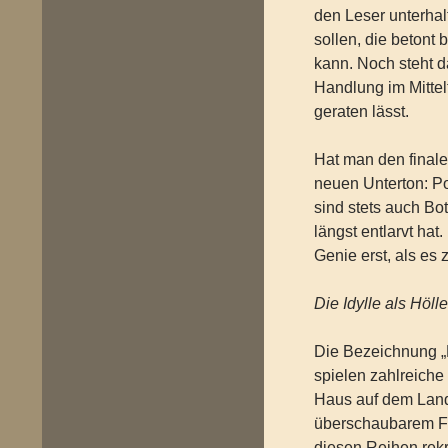
den Leser unterhal
sollen, die betont
kann. Noch steht d
Handlung im Mittel
geraten lässt.
Hat man den final
neuen Unterton: Po
sind stets auch Bo
längst entlarvt hat
Genie erst, als es z
Die Idylle als Höll
Die Bezeichnung „L
spielen zahlreiche
Haus auf dem Land 
überschaubarem Fig
diesen Reihen rekr