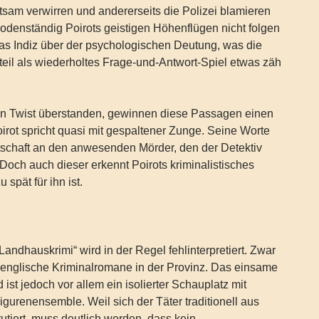
tsam verwirren und andererseits die Polizei blamieren
 bodenständig Poirots geistigen Höhenflügen nicht folgen
as Indiz über der psychologischen Deutung, was die
teil als wiederholtes Frage-und-Antwort-Spiel etwas zäh
en Twist überstanden, gewinnen diese Passagen einen
irot spricht quasi mit gespaltener Zunge. Seine Worte
tschaft an den anwesenden Mörder, den der Detektiv
. Doch auch dieser erkennt Poirots kriminalistisches
u spät für ihn ist.
e
andhauskrimi“ wird in der Regel fehlinterpretiert. Zwar
 englische Kriminalromane in der Provinz. Das einsame
ist jedoch vor allem ein isolierter Schauplatz mit
urenensemble. Weil sich der Täter traditionell aus
utiert, muss deutlich werden, dass kein