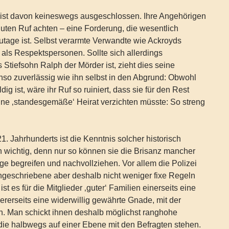
“ ist davon keineswegs ausgeschlossen. Ihre Angehörigen
uten Ruf achten – eine Forderung, die wesentlich
zutage ist. Selbst verarmte Verwandte wie Ackroyds
als Respektspersonen. Sollte sich allerdings
 Stiefsohn Ralph der Mörder ist, zieht dies seine
nso zuverlässig wie ihn selbst in den Abgrund: Obwohl
dig ist, wäre ihr Ruf so ruiniert, dass sie für den Rest
ine ‚standesgemäße‘ Heirat verzichten müsste: So streng
1. Jahrhunderts ist die Kenntnis solcher historisch
 wichtig, denn nur so können sie die Brisanz mancher
 begreifen und nachvollziehen. Vor allem die Polizei
ngeschriebene aber deshalb nicht weniger fixe Regeln
st es für die Mitglieder ‚guter‘ Familien einerseits eine
erseits eine widerwillig gewährte Gnade, mit der
n. Man schickt ihnen deshalb möglichst ranghohe
die halbwegs auf einer Ebene mit den Befragten stehen.