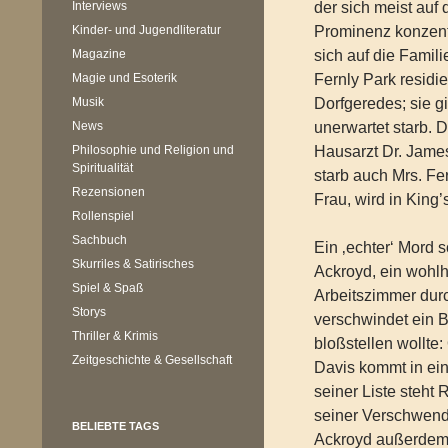
Interviews
der sich meist auf 
Kinder- und Jugendliteratur
Prominenz konzentr
Magazine
sich auf die Famil
Magie und Esoterik
Fernly Park residi
Musik
Dorfgeredes; sie gi
News
unerwartet starb. 
Philosophie und Religion und
Hausarzt Dr. Jame
Spiritualität
starb auch Mrs. Fe
Rezensionen
Frau, wird in King
Rollenspiel
Sachbuch
Ein ‚echter‘ Mord 
Skurriles & Satirisches
Ackroyd, ein wohl
Spiel & Spaß
Arbeitszimmer dur
Storys
verschwindet ein B
Thriller & Krimis
bloßstellen wollte
Zeitgeschichte & Gesellschaft
Davis kommt in ein
seiner Liste steht
seiner Verschwend
BELIEBTE TAGS
Ackroyd außerdem 