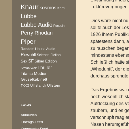
Knaur
Lektürevergnügen f
kosmos
Krimi
Lübbe
Dies wäre nicht nu
Lübbe Audio
Penguin
sollte auch der Le
Perry Rhodan
1926 ihrem Publiku
Piper
spätestens dann, a
zu rauschen begann
Random House Audio
Rowohlt
mindestens ebenso
Science Fiction
SF
Sex
Silber Edition
Schließlich hatte 
Thriller
Stefan Wolf
„Whodunit“, der di
Titania Medien,
durchaus sprengte,
Gruselkabinett
Ullstein
Ulf Blanck
TKKG
Das Ergebnis war ei
noch wesentlich stä
Aufdeckung des Ve
LOGIN
zaubern, und es ge
Anmelden
verschnupft reagier
Eintrags-Feed
Nasen herumgeführ
Kommentar-Feed