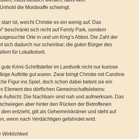
Unhold die Mordwaffe schwingt.
tarr ist, weicht Christie es ein wenig auf. Das
i“ beschränkt sich nicht auf Fernly Park, sondern
 ausgesuchte Orte in und um King’s Abbot. Die Zahl der
t sich dadurch nur scheinbar; die guten Bürger des
llem für Lokalkolorit.
ute Krimi-Schriftsteller im Landvolk nicht nur kuriose
ulkige Auftritte gut waren. Zwar bringt Christie mit Caroline
he Figur ins Spiel, doch schon dabei betont sie ein
es Element des dörflichen Gemeinschaftslebens:
ne Aufsicht. Die Nachbarn sind nah und aufmerksam. Das
rschwiegen aber hinter den Rücken der Betroffenen
h dem entzieht, gilt als Geheimniskrämer und steht auf
ben, wenn nach Verdächtigen gefahndet wird.
 Wirklichkeit