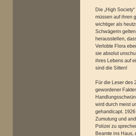
Die „High Society
müssen auf ihren g
wichtiger als heut
Schwägerin gelten 
herausstellen, dass
Verlobte Flora ebe
sie absolut unschul
ihres Lebens auf e
sind die Sitten!
Für die Leser des 2
gewordener Fakten
Handlungsschwünge
wird durch meist u
gehandicapt. 1926 i
Zumutung und ander
Polizei zu spreche
Beamte ins Haus, 