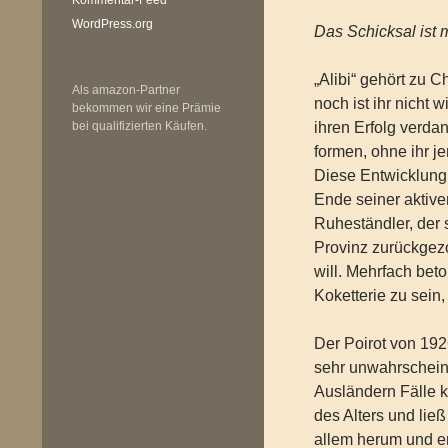
WordPress.org
Das Schicksal ist
„Alibi“ gehört zu C
Als amazon-Partner
noch ist ihr nicht 
bekommen wir eine Prämie
bei qualifizierten Käufen.
ihren Erfolg verda
formen, ohne ihr j
Diese Entwicklung 
Ende seiner aktiven
Ruheständler, der 
Provinz zurückgezo
will. Mehrfach beto
Koketterie zu sein
Der Poirot von 1926
sehr unwahrschein
Ausländern Fälle k
des Alters und ließ
allem herum und er