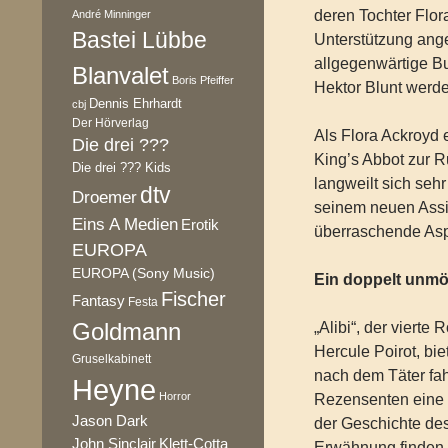
deren Tochter Flora
André Minninger
Bastei Lübbe
Unterstützung ang
allgegenwärtige B
Blanvalet
Boris Pfeiffer
Hektor Blunt werd
Dennis Ehrhardt
cbj
Der Hörverlag
Als Flora Ackroyd e
Die drei ???
King’s Abbot zur Ru
Die drei ??? Kids
langweilt sich sehr
dtv
Droemer
seinem neuen Assis
Eins A Medien
Erotik
überraschende Asp
EUROPA
EUROPA (Sony Music)
Ein doppelt unmög
Fischer
Fantasy
Festa
Goldmann
„Alibi“, der vierte
Hercule Poirot, bie
Gruselkabinett
nach dem Täter fa
Heyne
Horror
Rezensenten eine 
Jason Dark
der Geschichte des
Klett-Cotta
John Sinclair
Erwähnung finden,