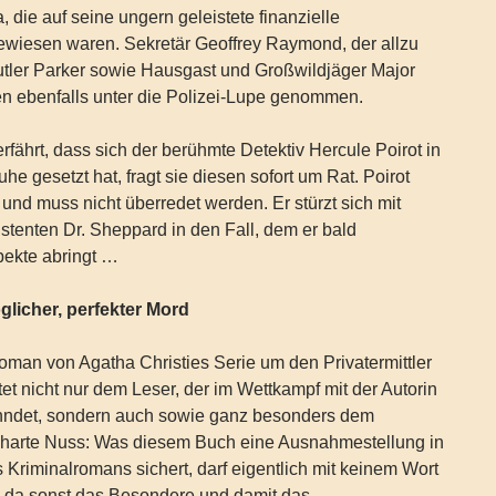
, die auf seine ungern geleistete finanzielle
ewiesen waren. Sekretär Geoffrey Raymond, der allzu
utler Parker sowie Hausgast und Großwildjäger Major
en ebenfalls unter die Polizei-Lupe genommen.
rfährt, dass sich der berühmte Detektiv Hercule Poirot in
he gesetzt hat, fragt sie diesen sofort um Rat. Poirot
 und muss nicht überredet werden. Er stürzt sich mit
tenten Dr. Sheppard in den Fall, dem er bald
ekte abringt …
licher, perfekter Mord
 Roman von Agatha Christies Serie um den Privatermittler
tet nicht nur dem Leser, der im Wettkampf mit der Autorin
hndet, sondern auch sowie ganz besonders dem
harte Nuss: Was diesem Buch eine Ausnahmestellung in
 Kriminalromans sichert, darf eigentlich mit keinem Wort
 da sonst das Besondere und damit das