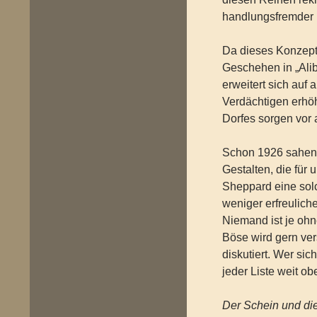
handlungsfremder 
Da dieses Konzept s
Geschehen in „Alib
erweitert sich auf
Verdächtigen erhöh
Dorfes sorgen vor a
Schon 1926 sahen g
Gestalten, die für 
Sheppard eine solc
weniger erfreulich
Niemand ist je oh
Böse wird gern ve
diskutiert. Wer sic
jeder Liste weit o
Der Schein und die