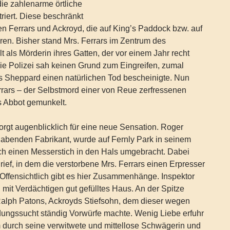
die zahlenarme örtliche
iert. Diese beschränkt
ien Ferrars und Ackroyd, die auf King’s Paddock bzw. auf
eren. Bisher stand Mrs. Ferrars im Zentrum des
lt als Mörderin ihres Gatten, der vor einem Jahr recht
Die Polizei sah keinen Grund zum Eingreifen, zumal
s Sheppard einen natürlichen Tod bescheinigte. Nun
rrars – der Selbstmord einer von Reue zerfressenen
’s Abbot gemunkelt.
sorgt augenblicklich für eine neue Sensation. Roger
habenden Fabrikant, wurde auf Fernly Park in seinem
ch einen Messerstich in den Hals umgebracht. Dabei
rief, in dem die verstorbene Mrs. Ferrars einen Erpresser
: Offensichtlich gibt es hier Zusammenhänge. Inspektor
 mit Verdächtigen gut gefülltes Haus. An der Spitze
 Ralph Patons, Ackroyds Stiefsohn, dem dieser wegen
ungssucht ständig Vorwürfe machte. Wenig Liebe erfuhr
durch seine verwitwete und mittellose Schwägerin und