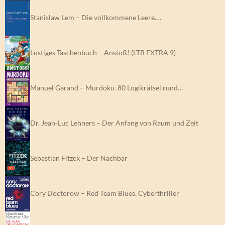
Stanislaw Lem – Die vollkommene Leere.…
Lustiges Taschenbuch – Anstoß! (LTB EXTRA 9)
Manuel Garand – Murdoku. 80 Logikrätsel rund…
Dr. Jean-Luc Lehners – Der Anfang von Raum und Zeit
Sebastian Fitzek – Der Nachbar
Cory Doctorow – Red Team Blues. Cyberthriller