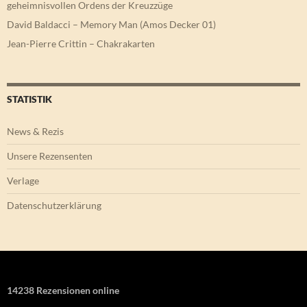
geheimnisvollen Ordens der Kreuzzüge
David Baldacci – Memory Man (Amos Decker 01)
Jean-Pierre Crittin – Chakrakarten
STATISTIK
News & Rezis
Unsere Rezensenten
Verlage
Datenschutzerklärung
14238 Rezensionen online