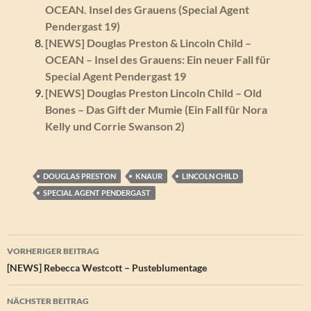
OCEAN. Insel des Grauens (Special Agent
Pendergast 19)
[NEWS] Douglas Preston & Lincoln Child –
OCEAN – Insel des Grauens: Ein neuer Fall für
Special Agent Pendergast 19
[NEWS] Douglas Preston Lincoln Child – Old
Bones – Das Gift der Mumie (Ein Fall für Nora
Kelly und Corrie Swanson 2)
DOUGLAS PRESTON
KNAUR
LINCOLN CHILD
SPECIAL AGENT PENDERGAST
Beitragsnavigation
VORHERIGER BEITRAG
[NEWS] Rebecca Westcott – Pusteblumentage
NÄCHSTER BEITRAG