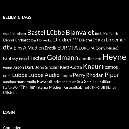
BELIEBTE TAGS
Blanvalet
Bastei Lübbe
André Minninger
Boris Pfeiffer
cbj
Die drei ???
Droemer
Dennis Ehrhardt
Die drei ??? Kids
Der Hörverlag
dtv
EUROPA
Eins A Medien
Erotik
EUROPA (Sony Music)
Heyne
Goldmann
Fischer
Fantasy
Festa
Gruselkabinett
Knaur
kosmos
Klett-Cotta
Jason Dark
John Sinclair
Horror
Piper
Lübbe Audio
Lübbe
Perry Rhodan
Krimi
Penguin
Rowohlt
SF
Sex
Silber Edition
Random House Audio
Science Fiction
Thriller
Titania Medien, Gruselkabinett
Ulf Blanck
Stefan Wolf
TKKG
Ullstein
LOGIN
Anmelden