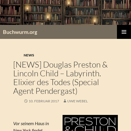
Zum
Inhalt
springen
Buchwurm.org
PRIMÄR
MENÜ
NEWS
[NEWS] Douglas Preston &
Lincoln Child – Labyrinth.
Elixier des Todes (Special
Agent Pendergast)
10. FEBRUAR 2017
UWE WEBEL
Vor seinem Haus in
New York findet