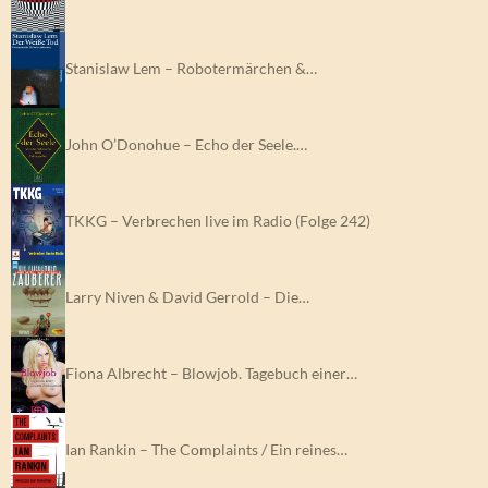
Stanislaw Lem – Robotermärchen &…
John O’Donohue – Echo der Seele.…
TKKG – Verbrechen live im Radio (Folge 242)
Larry Niven & David Gerrold – Die…
Fiona Albrecht – Blowjob. Tagebuch einer…
Ian Rankin – The Complaints / Ein reines…