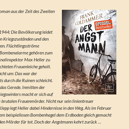
oman aus der Zeit des Zweiten
944: Die Bevölkerung leidet
en Kriegszuständen und den
en. Flüchtlingsströme
t. Bombenalarme gehören zum
inalinspektor Max Heller zu
chteten Frauenleiche geholt.
ücht um: Das war der
s durch die Ruinen schleicht.
f das Gerede. Inmitten der
iegswinters macht er sich auf
 brutalen Frauenmörder. Nicht nur sein linientreuer
lepp legt Heller dabei Hindernisse in den Weg. Als im Februar
inem beispiellosen Bombenhagel dem Erdboden gleich gemacht
den Mörder für tot. Doch der Angstmann kehrt zurück …