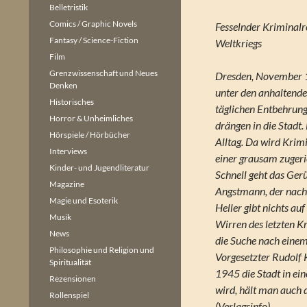
Belletristik
Comics / Graphic Novels
Fesselnder Kriminalr
Fantasy / Science-Fiction
Weltkriegs
Film
Grenzwissenschaft und Neues
Dresden, November 1
Denken
unter den anhaltend
Historisches
täglichen Entbehrung
Horror & Unheimliches
drängen in die Stad
Hörspiele / Hörbücher
Alltag. Da wird Krim
Interviews
einer grausam zugeri
Kinder- und Jugendliteratur
Schnell geht das Ger
Magazine
Angstmann, der nacht
Magie und Esoterik
Heller gibt nichts au
Musik
Wirren des letzten Kr
News
die Suche nach einem
Philosophie und Religion und
Vorgesetzter Rudolf K
Spiritualität
1945 die Stadt in e
Rezensionen
wird, hält man auch 
Rollenspiel
(Verlagsinfo)