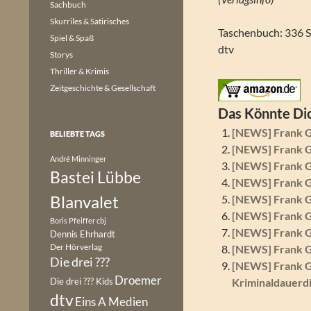
Sachbuch
Skurriles & Satirisches
Taschenbuch: 336 S
Spiel & Spaß
dtv
Storys
Thriller & Krimis
Zeitgeschichte & Gesellschaft
Das Könnte Dic
[NEWS] Frank 
BELIEBTE TAGS
[NEWS] Frank G
André Minninger
[NEWS] Frank G
Bastei Lübbe
[NEWS] Frank 
Blanvalet
[NEWS] Frank G
[NEWS] Frank 
Boris Pfeiffer
cbj
[NEWS] Frank G
Dennis Ehrhardt
Der Hörverlag
[NEWS] Frank 
Die drei ???
[NEWS] Frank G
Droemer
Die drei ??? Kids
Kriminaldauerd
dtv
Eins A Medien