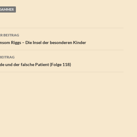
LDAMMER
agsnavigation
R BEITRAG
som Riggs – Die Insel der besonderen Kinder
BEITRAG
e und der falsche Patient (Folge 118)