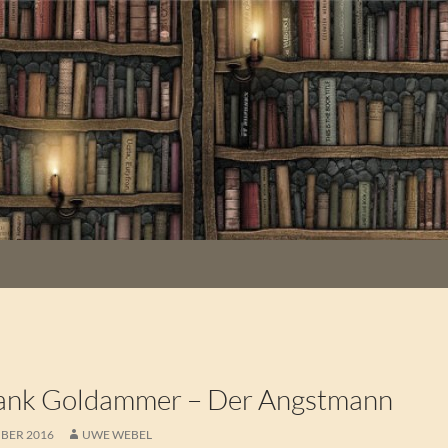
ank Goldammer – Der Angstmann
MBER 2016
UWE WEBEL