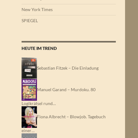
New York Times
SPIEGEL
HEUTE IM TREND
Sebastian Fitzek – Die Einladung
Manuel Garand – Murdoku. 80
Logikrätsel rund…
Fiona Albrecht – Blowjob. Tagebuch
einer…