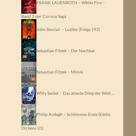
FRANK LAUENROTH – White Fire –
Band 2 der Corona Saga
John Sinclair – Luzifer (Folge 192)
Sebastian Fitzek – Der Nachbar
Sebastian Fitzek – Mimik
Willy Seidel – Das älteste Ding der Welt…
Philip Ardagh – Schlimmes Ende (Eddie
Dickens 01)