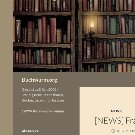
Zum
Inhalt
springen
Buchwurm.org
Geist ist geil! Seit 2002 –
Ständig neue Rezensionen,
Bücher, Lese- und Hörtipps
NEWS
14239 Rezensionen online
[NEWS] Fr
Abenteuer
10. SEPTE