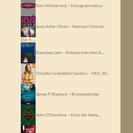
Tom Hillenbrand – Hologrammatica
Jussi Adler-Olsen – Natrium Chlorid.
Der 9.…
Stanislaw Lem – Robotermärchen &…
Timothy Greenfield-Sanders – XXX: 30…
James P. Blaylock – Brunnenkinder
John O’Donohue – Echo der Seele.…