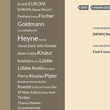
EUROPA
Erotik
DTV
FRANK GO
EUROPA (Sony Music)
Fischer
Fantasy
Festa
Goldmann
Beitr
VORHERIGE
Gruselkabinett
[NEWS] Ran
Heyne
Horror
Jason Dark
John Sinclair
NÄCHSTER 
Knaur
Fünf Freund
Klett-Cotta
Lübbe
kosmos
Krimi
Lübbe Audio
Penguin
Piper
Perry Rhodan
Random House Audio
Rowohlt
Sex
Science Fiction
SF
Silber Edition
Stefan Wolf
Thriller
Titania Medien,
Gruselkabinett