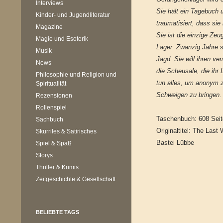
Interviews
Sie hält ein Tagebuch
Kinder- und Jugendliteratur
traumatisiert, dass sie
Magazine
Sie ist die einzige Ze
Magie und Esoterik
Lager. Zwanzig Jahre sp
Musik
Jagd. Sie will ihren ve
News
die Scheusale, die ihr
Philosophie und Religion und
tun alles, um anonym z
Spiritualität
Schweigen zu bringen. 
Rezensionen
Rollenspiel
Taschenbuch: 608 Sei
Sachbuch
Originaltitel: The Last
Skurriles & Satirisches
Bastei Lübbe
Spiel & Spaß
Storys
Thriller & Krimis
Zeitgeschichte & Gesellschaft
BELIEBTE TAGS