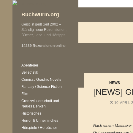
Zum
Inhalt
Buchwurm.org
springen
Geist ist geil! Seit 2002 –
Ständig neue Rezensionen,
Bücher, Lese- und Hörtipps
14239 Rezensionen online
Abenteuer
Belletristik
Comics / Graphic Novels
NEWS
Fantasy / Science-Fiction
[NEWS] Gl
Film
Grenzwissenschaft und
10. APRIL 
Neues Denken
Historisches
Horror & Unheimliches
Nach einem Massaker 
Hörspiele / Hörbücher
Gefangenenlager wird 