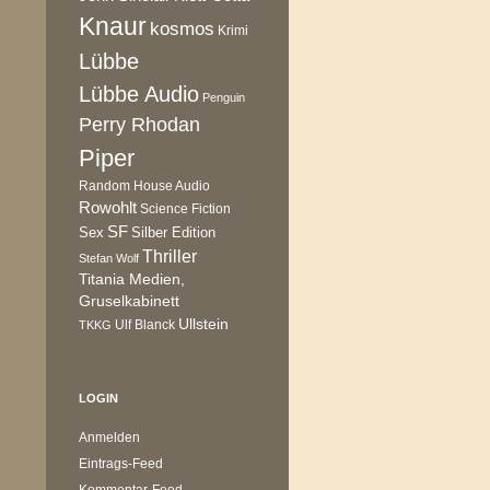
Knaur
kosmos
Krimi
Lübbe
Lübbe Audio
Penguin
Perry Rhodan
Piper
Random House Audio
Rowohlt
Science Fiction
SF
Sex
Silber Edition
Thriller
Stefan Wolf
Titania Medien,
Gruselkabinett
Ullstein
Ulf Blanck
TKKG
LOGIN
Anmelden
Eintrags-Feed
Kommentar-Feed