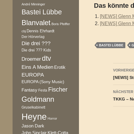
Das könnte d
André Minninger
Bastei Lübbe
[NEWS] Glenn 
Blanvalet
[NEWS] Glenn M
Boris Pfeiffer
Dennis Ehrhardt
cbj
Der Hörverlag
Die drei ???
BASTEI LÜBBE
G
Die drei ??? Kids
dtv
Droemer
Beitr
Eins A Medien
Erotik
VORHERIGE
EUROPA
[NEWS] St
EUROPA (Sony Music)
Fischer
Fantasy
Festa
NÄCHSTER
Goldmann
TKKG – No
Gruselkabinett
Heyne
Horror
Jason Dark
Klett-Cotta
John Sinclair