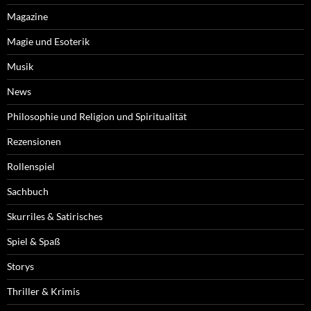
Magazine
Magie und Esoterik
Musik
News
Philosophie und Religion und Spiritualität
Rezensionen
Rollenspiel
Sachbuch
Skurriles & Satirisches
Spiel & Spaß
Storys
Thriller & Krimis