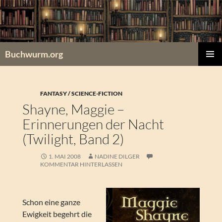
Zum
Inhalt
springen
Buchwurm.org
PRIMÄR
MENÜ
FANTASY / SCIENCE-FICTION
Shayne, Maggie –
Erinnerungen der Nacht
(Twilight, Band 2)
1. MAI 2008
NADINE DILGER
KOMMENTAR HINTERLASSEN
Schon eine ganze
Ewigkeit begehrt die