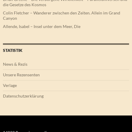
die Gesetze des Kosmos
Colin Fletcher – Wanderer zwischen den Zeiten. Allein im Grand
Canyon
Allende, Isabel – Insel unter dem Meer, Die
STATISTIK
News & Rezis
Unsere Rezensenten
Verlage
Datenschutzerklärung