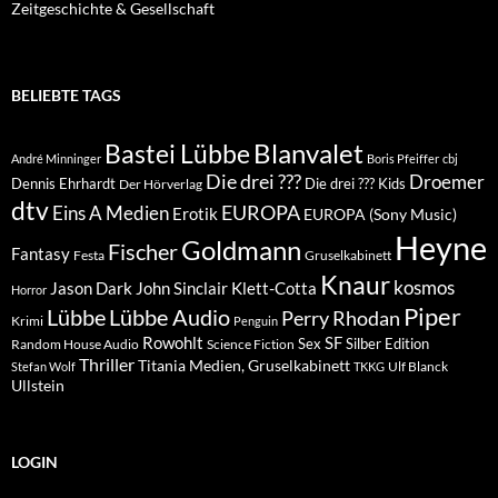
Zeitgeschichte & Gesellschaft
BELIEBTE TAGS
Blanvalet
Bastei Lübbe
André Minninger
Boris Pfeiffer
cbj
Die drei ???
Droemer
Dennis Ehrhardt
Die drei ??? Kids
Der Hörverlag
dtv
EUROPA
Eins A Medien
Erotik
EUROPA (Sony Music)
Heyne
Goldmann
Fischer
Fantasy
Festa
Gruselkabinett
Knaur
kosmos
Klett-Cotta
Jason Dark
John Sinclair
Horror
Piper
Lübbe Audio
Lübbe
Perry Rhodan
Krimi
Penguin
Rowohlt
SF
Sex
Silber Edition
Random House Audio
Science Fiction
Thriller
Titania Medien, Gruselkabinett
Ulf Blanck
Stefan Wolf
TKKG
Ullstein
LOGIN