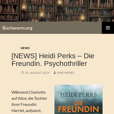
Zum
Inhalt
springen
Buchwurm.org
PRIMÄR
MENÜ
NEWS
[NEWS] Heidi Perks – Die
Freundin. Psychothriller
31. AUGUST 2019
UWE WEBEL
Während Charlotte
auf Alice, die Tochter
ihrer Freundin
Harriet, aufpasst,