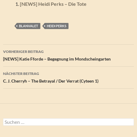
[NEWS] Heidi Perks – Die Tote
BLANVALET
HEIDI PERKS
Beitragsnavigation
VORHERIGER BEITRAG
[NEWS] Katie Fforde – Begegnung im Mondscheingarten
NÄCHSTER BEITRAG
C. J. Cherryh – The Betrayal / Der Verrat (Cyteen 1)
Suchen
nach: