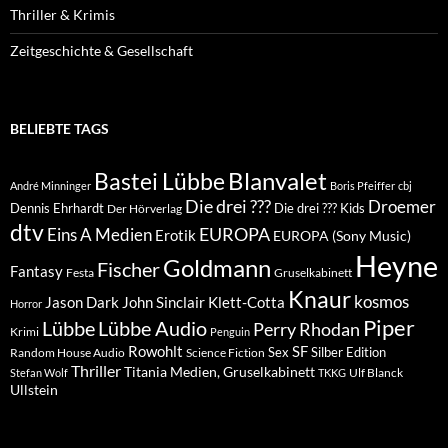
Thriller & Krimis
Zeitgeschichte & Gesellschaft
BELIEBTE TAGS
Blanvalet
Bastei Lübbe
André Minninger
Boris Pfeiffer
cbj
Die drei ???
Droemer
Dennis Ehrhardt
Die drei ??? Kids
Der Hörverlag
dtv
EUROPA
Eins A Medien
Erotik
EUROPA (Sony Music)
Heyne
Goldmann
Fischer
Fantasy
Festa
Gruselkabinett
Knaur
kosmos
Klett-Cotta
Jason Dark
John Sinclair
Horror
Piper
Lübbe Audio
Lübbe
Perry Rhodan
Krimi
Penguin
Rowohlt
SF
Sex
Silber Edition
Random House Audio
Science Fiction
Thriller
Titania Medien, Gruselkabinett
Ulf Blanck
Stefan Wolf
TKKG
Ullstein