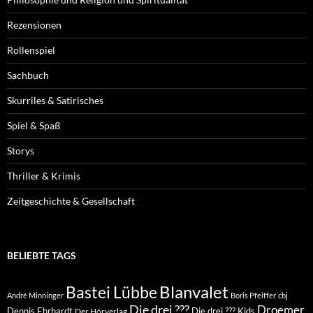
Rezensionen
Rollenspiel
Sachbuch
Skurriles & Satirisches
Spiel & Spaß
Storys
Thriller & Krimis
Zeitgeschichte & Gesellschaft
BELIEBTE TAGS
Blanvalet
Bastei Lübbe
André Minninger
Boris Pfeiffer
cbj
Die drei ???
Droemer
Dennis Ehrhardt
Die drei ??? Kids
Der Hörverlag