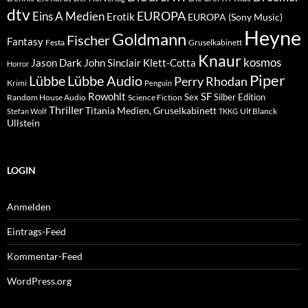
dtv
EUROPA
Eins A Medien
Erotik
EUROPA (Sony Music)
Heyne
Goldmann
Fischer
Fantasy
Festa
Gruselkabinett
Knaur
kosmos
Klett-Cotta
Jason Dark
John Sinclair
Horror
Piper
Lübbe Audio
Lübbe
Perry Rhodan
Krimi
Penguin
Rowohlt
SF
Sex
Silber Edition
Random House Audio
Science Fiction
Thriller
Titania Medien, Gruselkabinett
Ulf Blanck
Stefan Wolf
TKKG
Ullstein
LOGIN
Anmelden
Eintrags-Feed
Kommentar-Feed
WordPress.org