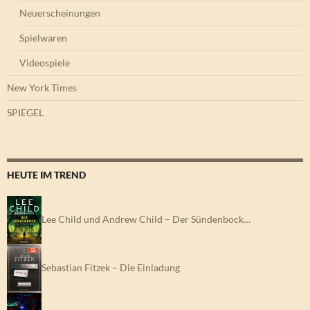
Neuerscheinungen
Spielwaren
Videospiele
New York Times
SPIEGEL
HEUTE IM TREND
Lee Child und Andrew Child – Der Sündenbock…
Sebastian Fitzek – Die Einladung