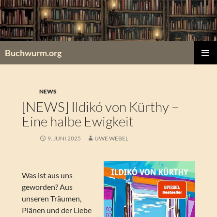
Zum
Inhalt
springen
Buchwurm.org
PRIMÄR
MENÜ
NEWS
[NEWS] Ildikó von Kürthy –
Eine halbe Ewigkeit
9. JUNI 2025
UWE WEBEL
Was ist aus uns
geworden? Aus
unseren Träumen,
Plänen und der Liebe