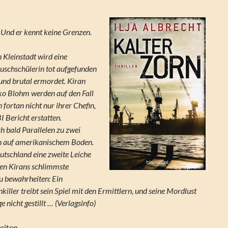
. Und er kennt keine Grenzen.
n Kleinstadt wird eine
uschschülerin tot aufgefunden
 und brutal ermordet. Kiran
o Blohm werden auf den Fall
fortan nicht nur ihrer Chefin,
 Bericht erstatten.
ch bald Parallelen zu zwei
n auf amerikanischem Boden.
eutschland eine zweite Leiche
nen Kirans schlimmste
u bewahrheiten: Ein
nkiller treibt sein Spiel mit den Ermittlern, und seine Mordlust
e nicht gestillt … (Verlagsinfo)
eiten