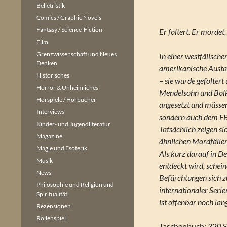
Belletristik
Comics / Graphic Novels
Fantasy / Science-Fiction
Er foltert. Er mordet
Film
Grenzwissenschaft und Neues
In einer westfälische
Denken
amerikanische Austa
Historisches
– sie wurde gefoltert
Horror & Unheimliches
Mendelsohn und Bolk
Hörspiele / Hörbücher
angesetzt und müssen 
Interviews
sondern auch dem FBI
Kinder- und Jugendliteratur
Tatsächlich zeigen si
Magazine
ähnlichen Mordfälle
Magie und Esoterik
Als kurz darauf in D
Musik
entdeckt wird, schei
News
Befürchtungen sich z
Philosophie und Religion und
internationaler Serie
Spiritualität
ist offenbar noch lang
Rezensionen
Rollenspiel
Taschenbuch: 320 S