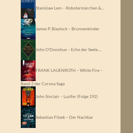
Stanislaw Lem – Robotermärchen &…
James P. Blaylock – Brunnenkinder
John O’Donohue – Echo der Seele.…
FRANK LAUENROTH – White Fire –
Band 2 der Corona Saga
John Sinclair – Luzifer (Folge 192)
Sebastian Fitzek – Der Nachbar