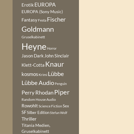
EUROPA
Erotik
EUROPA (Sony Music)
Fischer
Fantasy
Festa
Goldmann
Gruselkabinett
Heyne
Horror
Jason Dark
John Sinclair
Knaur
Klett-Cotta
Lübbe
kosmos
Krimi
Lübbe Audio
Penguin
Piper
Perry Rhodan
Random House Audio
Rowohlt
Sex
Science Fiction
SF
Silber Edition
Stefan Wolf
Thriller
Titania Medien,
Gruselkabinett