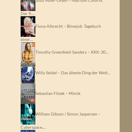
Jussi Adler-Olsen – Natrium Chlorid.
Der 9.…
Fiona Albrecht – Blowjob. Tagebuch
einer…
Timothy Greenfield-Sanders – XXX: 30…
Willy Seidel – Das älteste Ding der Welt…
Sebastian Fitzek – Mimik
William Gibson / Simon Jaspersen –
Cyberspace.…