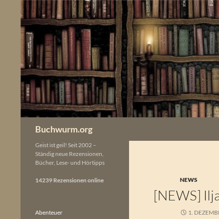
Zum
Inhalt
springen
Buchwurm.org
Geist ist geil! Seit 2002 –
Ständig neue Rezensionen,
Bücher, Lese- und Hörtipps
NEWS
14239 Rezensionen online
[NEWS] Ilja
Abenteuer
1. DEZEMB