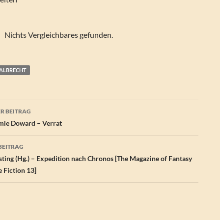
Nichts Vergleichbares gefunden.
 ALBRECHT
agsnavigation
R BEITRAG
ie Doward – Verrat
BEITRAG
sting (Hg.) – Expedition nach Chronos [The Magazine of Fantasy
 Fiction 13]