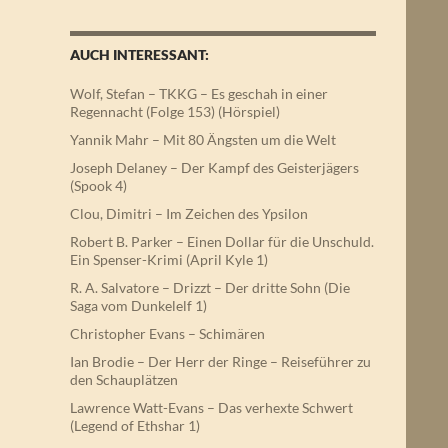
AUCH INTERESSANT:
Wolf, Stefan – TKKG – Es geschah in einer
Regennacht (Folge 153) (Hörspiel)
Yannik Mahr – Mit 80 Ängsten um die Welt
Joseph Delaney – Der Kampf des Geisterjägers
(Spook 4)
Clou, Dimitri – Im Zeichen des Ypsilon
Robert B. Parker – Einen Dollar für die Unschuld.
Ein Spenser-Krimi (April Kyle 1)
R. A. Salvatore – Drizzt – Der dritte Sohn (Die
Saga vom Dunkelelf 1)
Christopher Evans – Schimären
Ian Brodie – Der Herr der Ringe – Reiseführer zu
den Schauplätzen
Lawrence Watt-Evans – Das verhexte Schwert
(Legend of Ethshar 1)