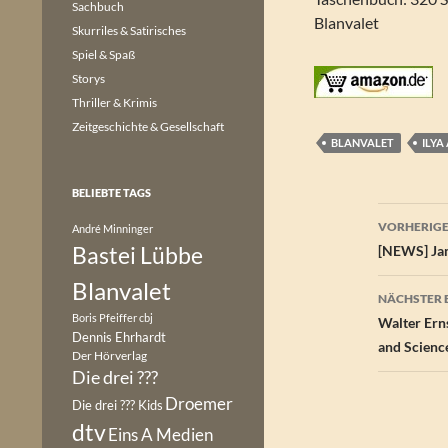
Sachbuch
Blanvalet
Skurriles & Satirisches
Spiel & Spaß
Storys
Thriller & Krimis
Zeitgeschichte & Gesellschaft
BLANVALET
ILYA
BELIEBTE TAGS
Beitr
VORHERIGE
André Minninger
Bastei Lübbe
[NEWS] Jam
Blanvalet
NÄCHSTER 
Boris Pfeiffer
cbj
Walter Ern
Dennis Ehrhardt
and Science
Der Hörverlag
Die drei ???
Droemer
Die drei ??? Kids
dtv
Eins A Medien