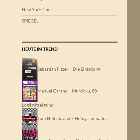
New York Times
SPIEGEL
HEUTE IM TREND
Sebastian Fitzek – Die Einladung
Manuel Garand – Murdoku. 80
Logikrätsel rund…
Tom Hillenbrand – Hologrammatica