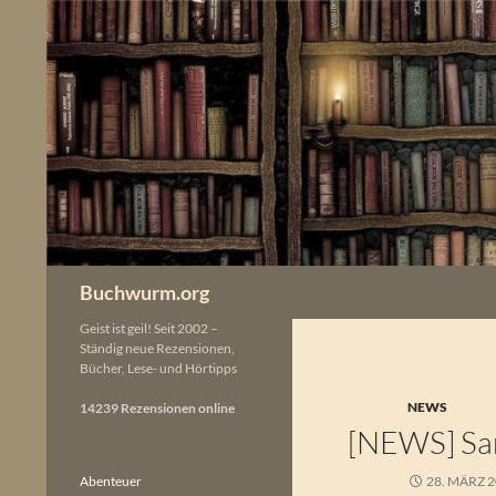
Zum
Inhalt
springen
Buchwurm.org
Geist ist geil! Seit 2002 –
Ständig neue Rezensionen,
Bücher, Lese- und Hörtipps
NEWS
14239 Rezensionen online
[NEWS] San
Abenteuer
28. MÄRZ 