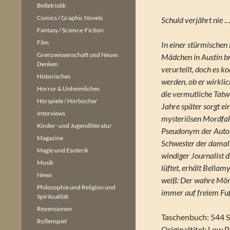
Belletristik
Comics / Graphic Novels
Schuld verjährt nie 
Fantasy / Science-Fiction
Film
In einer stürmischen
Grenzwissenschaft und Neues
Mädchen in Austin b
Denken
verurteilt, doch es k
Historisches
werden, ob er wirkli
Horror & Unheimliches
die vermutliche Tatw
Hörspiele / Hörbücher
Jahre später sorgt e
Interviews
mysteriösen Mordfall
Kinder- und Jugendliteratur
Pseudonym der Autori
Magazine
Schwester der damals
Magie und Esoterik
windiger Journalist d
Musik
lüftet, erhält Bella
News
weiß: Der wahre Mörd
Philosophie und Religion und
immer auf freiem Fuß
Spiritualität
Rezensionen
Taschenbuch: 544 S
Rollenspiel
Originaltitel: Low 