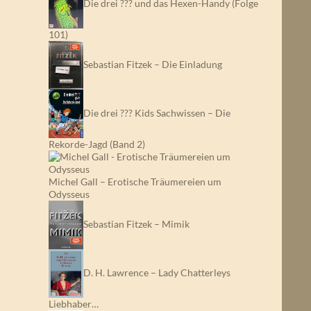
Die drei ??? und das Hexen-Handy (Folge
101)
Sebastian Fitzek – Die Einladung
Die drei ??? Kids Sachwissen – Die
Rekorde-Jagd (Band 2)
Michel Gall – Erotische Träumereien um
Odysseus
Sebastian Fitzek – Mimik
D. H. Lawrence – Lady Chatterleys
Liebhaber…