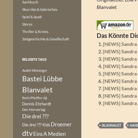
Sachbuch
Blanvalet
Skurriles & Satirisches
Spiel & Spaß
Storys
Thriller & Krimis
Das Könnte Dic
Zeitgeschichte & Gesellschaft
[NEWS] Sandra 
[NEWS] Sandra 
[NEWS] Sandra 
BELIEBTE TAGS
[NEWS] Sandra 
André Minninger
[NEWS] Sandra 
Bastei Lübbe
[NEWS] Sandra 
Blanvalet
[NEWS] Sandra 
[NEWS] Sandra 
Boris Pfeiffer
cbj
[NEWS] Sandra 
Dennis Ehrhardt
Der Hörverlag
Die drei ???
Droemer
Die drei ??? Kids
BLANVALET
SAN
dtv
Eins A Medien