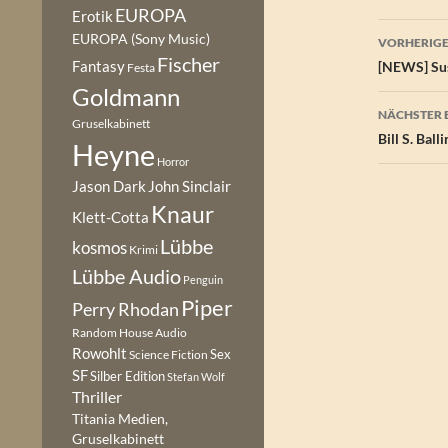
EUROPA
Erotik
Beitr
EUROPA (Sony Music)
VORHERIGE
Fischer
Fantasy
[NEWS] Sus
Festa
Goldmann
NÄCHSTER 
Gruselkabinett
Bill S. Bal
Heyne
Horror
Jason Dark
John Sinclair
Knaur
Klett-Cotta
Lübbe
kosmos
Krimi
Lübbe Audio
Penguin
Piper
Perry Rhodan
Random House Audio
Rowohlt
Sex
Science Fiction
SF
Silber Edition
Stefan Wolf
Thriller
Titania Medien,
Gruselkabinett