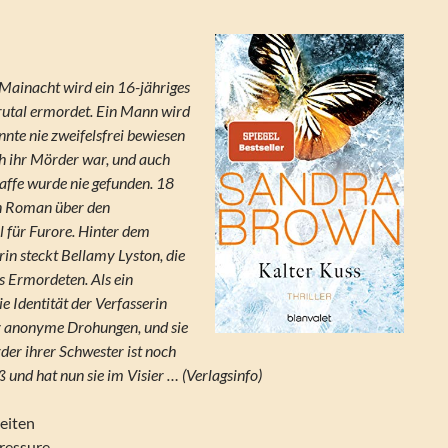
…
 Mainacht wird ein 16-jähriges
rutal ermordet. Ein Mann wird
onnte nie zweifelsfrei bewiesen
ch ihr Mörder war, und auch
affe wurde nie gefunden. 18
in Roman über den
 für Furore. Hinter dem
n steckt Bellamy Lyston, die
 Ermordeten. Als ein
ie Identität der Verfasserin
my anonyme Drohungen, und sie
er ihrer Schwester ist noch
 und hat nun sie im Visier … (Verlagsinfo)
eiten
Pressure