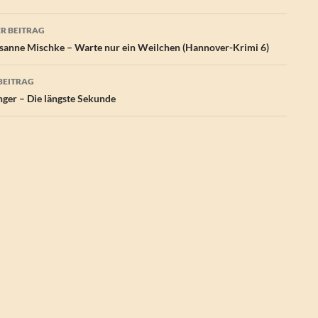
agsnavigation
R BEITRAG
anne Mischke – Warte nur ein Weilchen (Hannover-Krimi 6)
BEITRAG
linger – Die längste Sekunde