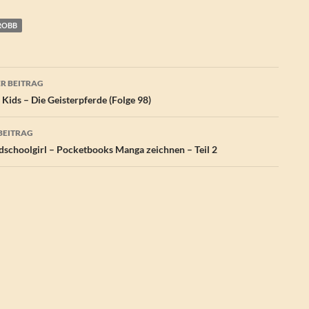
 ROBB
agsnavigation
R BEITRAG
? Kids – Die Geisterpferde (Folge 98)
BEITRAG
schoolgirl – Pocketbooks Manga zeichnen – Teil 2