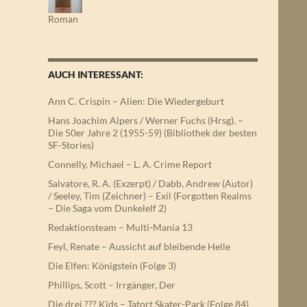
Roman
AUCH INTERESSANT:
Ann C. Crispin – Alien: Die Wiedergeburt
Hans Joachim Alpers / Werner Fuchs (Hrsg). –
Die 50er Jahre 2 (1955-59) (Bibliothek der besten
SF-Stories)
Connelly, Michael – L. A. Crime Report
Salvatore, R. A. (Exzerpt) / Dabb, Andrew (Autor)
/ Seeley, Tim (Zeichner) – Exil (Forgotten Realms
– Die Saga vom Dunkelelf 2)
Redaktionsteam – Multi-Mania 13
Feyl, Renate – Aussicht auf bleibende Helle
Die Elfen: Königstein (Folge 3)
Phillips, Scott – Irrgänger, Der
Die drei ??? Kids – Tatort Skater-Park (Folge 84)