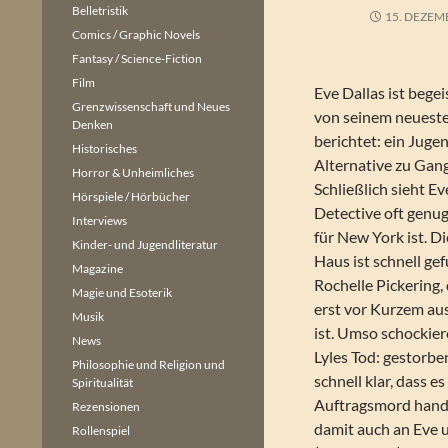
Belletristik
15. DEZEM
Comics / Graphic Novels
Fantasy / Science-Fiction
Film
Eve Dallas ist begei
Grenzwissenschaft und Neues
von seinem neueste
Denken
berichtet: ein Juge
Historisches
Alternative zu Gang
Horror & Unheimliches
Schließlich sieht Ev
Hörspiele / Hörbücher
Detective oft genug
Interviews
für New York ist. Di
Kinder- und Jugendliteratur
Haus ist schnell ge
Magazine
Rochelle Pickering,
Magie und Esoterik
erst vor Kurzem au
Musik
ist. Umso schockier
News
Lyles Tod: gestorbe
Philosophie und Religion und
schnell klar, dass e
Spiritualität
Auftragsmord hande
Rezensionen
damit auch an Eve 
Rollenspiel