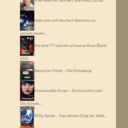
Interview mit Norbert Sternmut (2018)
Interview mit Norbert Sternmut zu
seinem neuen…
Die drei ??? und die schwarze Rose (Band
241)
Sebastian Fitzek – Die Einladung
Emmanuelle Arsan – Emmanuelle oder
Die Schule…
Willy Seidel – Das älteste Ding der Welt…