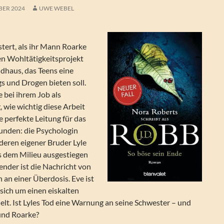
BER 2024
UWE WEBEL
stert, als ihr Mann Roarke
n Wohltätigkeitsprojekt
ndhaus, das Teens eine
s und Drogen bieten soll.
e bei ihrem Job als
, wie wichtig diese Arbeit
e perfekte Leitung für das
funden: die Psychologin
 deren eigener Bruder Lyle
s dem Milieu ausgestiegen
ender ist die Nachricht von
n an einer Überdosis. Eve ist
s sich um einen eiskalten
lt. Ist Lyles Tod eine Warnung an seine Schwester – und
und Roarke?