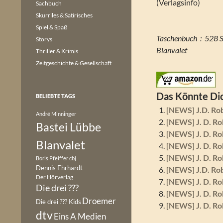
(Verlagsinfo)
Sachbuch
Skurriles & Satirisches
Spiel & Spaß
Taschenbuch ‏ : 
Storys
Blanvalet
Thriller & Krimis
Zeitgeschichte & Gesellschaft
Das Könnte Dic
BELIEBTE TAGS
[NEWS] J.D. Rob
André Minninger
[NEWS] J. D. Ro
Bastei Lübbe
[NEWS] J. D. Ro
Blanvalet
[NEWS] J. D. Ro
[NEWS] J. D. Rob
Boris Pfeiffer
cbj
Dennis Ehrhardt
[NEWS] J.D. Rob
Der Hörverlag
[NEWS] J. D. Rob
Die drei ???
[NEWS] J. D. Ro
Droemer
Die drei ??? Kids
[NEWS] J. D. Ro
dtv
Eins A Medien