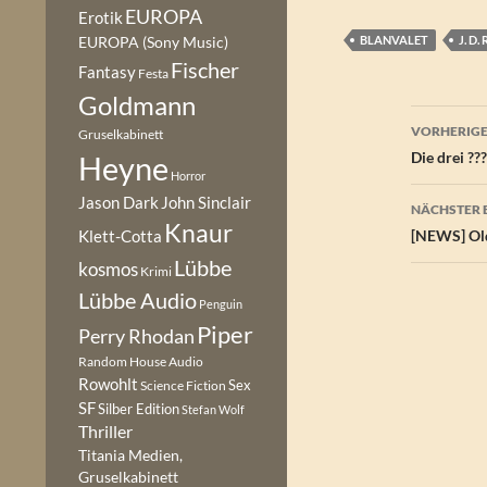
EUROPA
Erotik
BLANVALET
J. D.
EUROPA (Sony Music)
Fischer
Fantasy
Festa
Goldmann
Beitr
VORHERIGE
Gruselkabinett
Die drei ??
Heyne
Horror
Jason Dark
John Sinclair
NÄCHSTER 
Knaur
Klett-Cotta
[NEWS] Old
Lübbe
kosmos
Krimi
Lübbe Audio
Penguin
Piper
Perry Rhodan
Random House Audio
Rowohlt
Sex
Science Fiction
SF
Silber Edition
Stefan Wolf
Thriller
Titania Medien,
Gruselkabinett