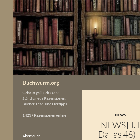
Zum
Inhalt
springen
Buchwurm.org
Geist ist geil! Seit 2002 –
Ständig neue Rezensionen,
Bücher, Lese- und Hörtipps
NEWS
14239 Rezensionen online
[NEWS] J. 
Dallas 48)
Abenteuer