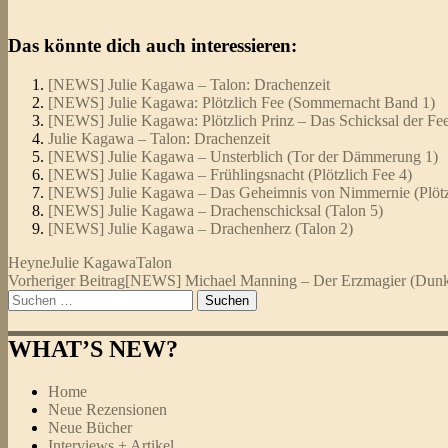
Das könnte dich auch interessieren:
[NEWS] Julie Kagawa – Talon: Drachenzeit
[NEWS] Julie Kagawa: Plötzlich Fee (Sommernacht Band 1)
[NEWS] Julie Kagawa: Plötzlich Prinz – Das Schicksal der F
Julie Kagawa – Talon: Drachenzeit
[NEWS] Julie Kagawa – Unsterblich (Tor der Dämmerung 1)
[NEWS] Julie Kagawa – Frühlingsnacht (Plötzlich Fee 4)
[NEWS] Julie Kagawa – Das Geheimnis von Nimmernie (Plötzl
[NEWS] Julie Kagawa – Drachenschicksal (Talon 5)
[NEWS] Julie Kagawa – Drachenherz (Talon 2)
Heyne
Julie Kagawa
Talon
Beitragsnavigation
Vorheriger Beitrag
[NEWS] Michael Manning – Der Erzmagier (Dunkl
Suchen
nach:
WHAT’S NEW?
Home
Neue Rezensionen
Neue Bücher
Interviews + Artikel