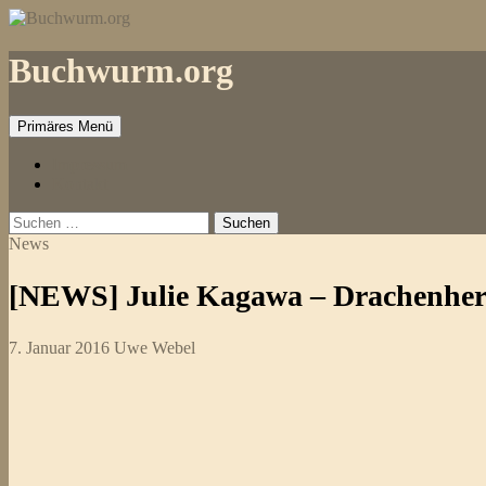
Zum
Inhalt
springen
Buchwurm.org
Primäres Menü
Impressum
Kontakt
Suchen
nach:
News
[NEWS] Julie Kagawa – Drachenherz
7. Januar 2016
Uwe Webel