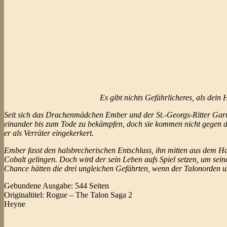
Es gibt nichts Gefährlicheres, als dei
Seit sich das Drachenmädchen Ember und der St.-Georgs-Ritter Garre
einander bis zum Tode zu bekämpfen, doch sie kommen nicht gegen die
er als Verräter eingekerkert.
Ember fasst den halsbrecherischen Entschluss, ihn mitten aus dem Ha
Cobalt gelingen. Doch wird der sein Leben aufs Spiel setzen, um sei
Chance hätten die drei ungleichen Gefährten, wenn der Talonorden un
Gebundene Ausgabe: 544 Seiten
Originaltitel: Rogue – The Talon Saga 2
Heyne