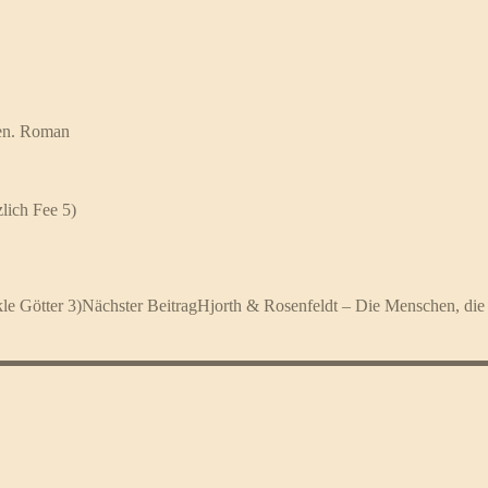
een. Roman
ich Fee 5)
e Götter 3)
Nächster Beitrag
Hjorth & Rosenfeldt – Die Menschen, die 