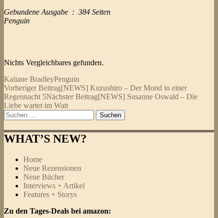
Gebundene Ausgabe ‏ : ‎ 384 Seiten
Penguin
Nichts Vergleichbares gefunden.
Kaliane Bradley
Penguin
Beitragsnavigation
Vorheriger Beitrag
[NEWS] Kuzushiro – Der Mond in einer
Regennacht 5
Nächster Beitrag
[NEWS] Susanne Oswald – Die
Liebe wartet im Watt
Suchen
nach:
WHAT’S NEW?
Home
Neue Rezensionen
Neue Bücher
Interviews + Artikel
Features + Storys
Zu den Tages-Deals bei amazon: