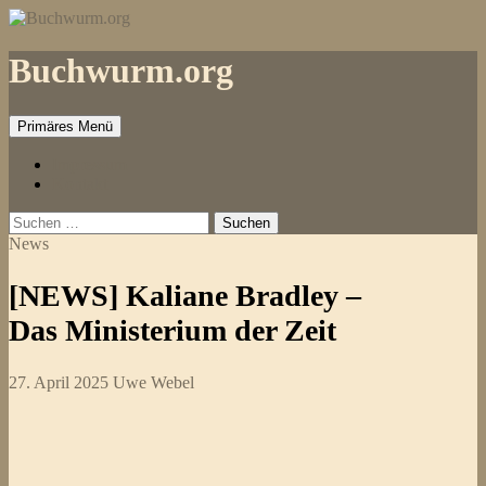
Zum
Inhalt
springen
Buchwurm.org
Primäres Menü
Impressum
Kontakt
Suchen
nach:
News
[NEWS] Kaliane Bradley –
Das Ministerium der Zeit
27. April 2025
Uwe Webel