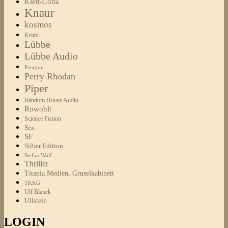
Klett-Cotta
Knaur
kosmos
Krimi
Lübbe
Lübbe Audio
Penguin
Perry Rhodan
Piper
Random House Audio
Rowohlt
Science Fiction
Sex
SF
Silber Edition
Stefan Wolf
Thriller
Titania Medien, Gruselkabinett
TKKG
Ulf Blanck
Ullstein
LOGIN