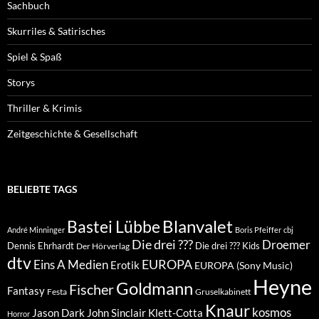
Sachbuch
Skurriles & Satirisches
Spiel & Spaß
Storys
Thriller & Krimis
Zeitgeschichte & Gesellschaft
BELIEBTE TAGS
Blanvalet
Bastei Lübbe
André Minninger
Boris Pfeiffer
cbj
Die drei ???
Droemer
Dennis Ehrhardt
Die drei ??? Kids
Der Hörverlag
dtv
EUROPA
Eins A Medien
Erotik
EUROPA (Sony Music)
Heyne
Goldmann
Fischer
Fantasy
Festa
Gruselkabinett
Knaur
kosmos
Klett-Cotta
Jason Dark
John Sinclair
Horror