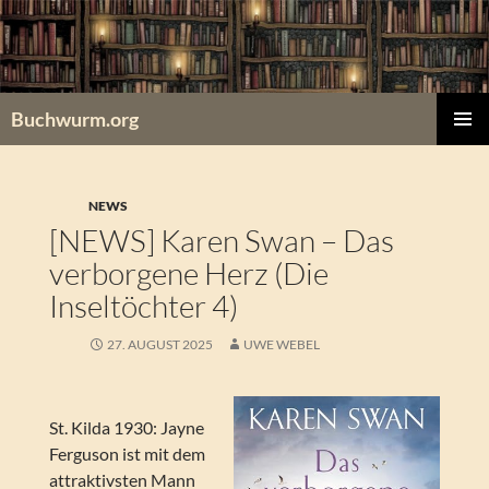
Zum
Inhalt
springen
Buchwurm.org
PRIMÄR
MENÜ
NEWS
[NEWS] Karen Swan – Das
verborgene Herz (Die
Inseltöchter 4)
27. AUGUST 2025
UWE WEBEL
St. Kilda 1930: Jayne
Ferguson ist mit dem
attraktivsten Mann