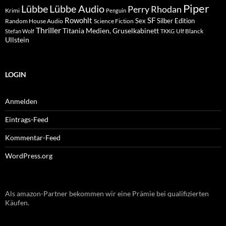
Piper
Lübbe Audio
Lübbe
Perry Rhodan
Krimi
Penguin
Rowohlt
SF
Sex
Silber Edition
Random House Audio
Science Fiction
Thriller
Titania Medien, Gruselkabinett
Ulf Blanck
Stefan Wolf
TKKG
Ullstein
LOGIN
Anmelden
Eintrags-Feed
Kommentar-Feed
WordPress.org
Als amazon-Partner bekommen wir eine Prämie bei qualifizierten
Käufen.