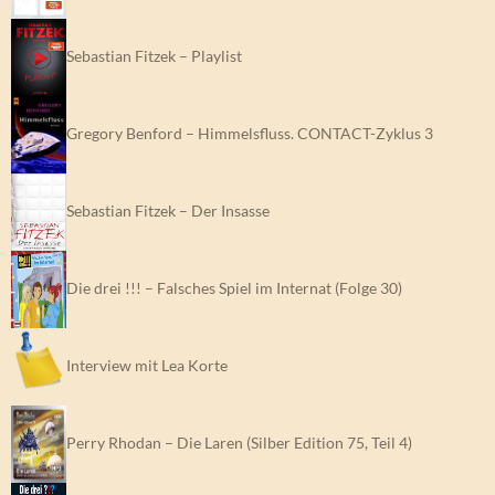
Sebastian Fitzek – Playlist
Gregory Benford – Himmelsfluss. CONTACT-Zyklus 3
Sebastian Fitzek – Der Insasse
Die drei !!! – Falsches Spiel im Internat (Folge 30)
Interview mit Lea Korte
Perry Rhodan – Die Laren (Silber Edition 75, Teil 4)