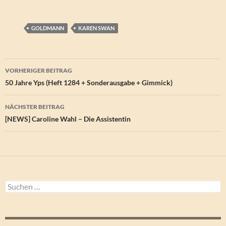
GOLDMANN
KAREN SWAN
Beitragsnavigation
VORHERIGER BEITRAG
50 Jahre Yps (Heft 1284 + Sonderausgabe + Gimmick)
NÄCHSTER BEITRAG
[NEWS] Caroline Wahl – Die Assistentin
Suchen
nach: