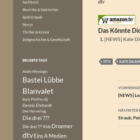
dtv
Sachbuch
Skurriles & Satirisches
Spiel & Spaß
Storys
Das Könnte Dic
Thriller & Krimis
[NEWS] Kate Di
Zeitgeschichte & Gesellschaft
BELIEBTE TAGS
DTV
KATE DICAM
André Minninger
Bastei Lübbe
Beitr
VORHERIGE
Blanvalet
[NEWS] Lea
Boris Pfeiffer
cbj
Dennis Ehrhardt
NÄCHSTER 
Der Hörverlag
Die drei ???
Straub, Pet
Droemer
Die drei ??? Kids
dtv
Eins A Medien