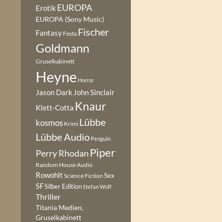
EUROPA
Erotik
EUROPA (Sony Music)
Fischer
Fantasy
Festa
Goldmann
Gruselkabinett
Heyne
Horror
Jason Dark
John Sinclair
Knaur
Klett-Cotta
Lübbe
kosmos
Krimi
Lübbe Audio
Penguin
Piper
Perry Rhodan
Random House Audio
Rowohlt
Sex
Science Fiction
SF
Silber Edition
Stefan Wolf
Thriller
Titania Medien,
Gruselkabinett