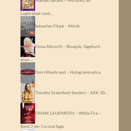
Manuel Garand – Murdoku. 80
Logikrätsel rund…
Sebastian Fitzek – Mimik
Fiona Albrecht – Blowjob. Tagebuch
einer…
Tom Hillenbrand – Hologrammatica
Timothy Greenfield-Sanders – XXX: 30…
FRANK LAUENROTH – White Fire –
Band 2 der Corona Saga