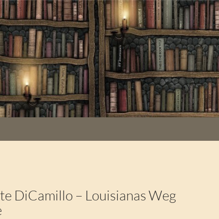
e DiCamillo – Louisianas Weg
e