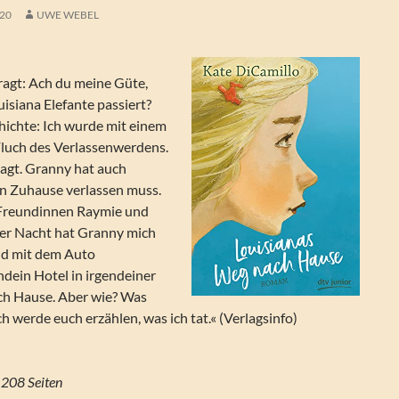
020
UWE WEBEL
fragt: Ach du meine Güte,
uisiana Elefante passiert?
hichte: Ich wurde mit einem
Fluch des Verlassenwerdens.
agt. Granny hat auch
in Zuhause verlassen muss.
Freundinnen Raymie und
der Nacht hat Granny mich
nd mit dem Auto
endein Hotel in irgendeiner
ach Hause. Aber wie? Was
Ich werde euch erzählen, was ich tat.« (Verlagsinfo)
 208 Seiten