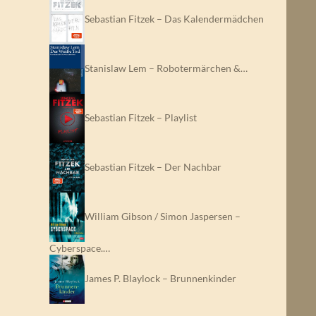
Sebastian Fitzek – Das Kalendermädchen
Stanislaw Lem – Robotermärchen &…
Sebastian Fitzek – Playlist
Sebastian Fitzek – Der Nachbar
William Gibson / Simon Jaspersen –
Cyberspace.…
James P. Blaylock – Brunnenkinder