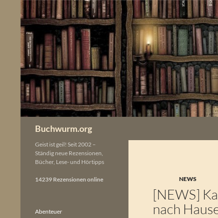
Zum
Inhalt
springen
Buchwurm.org
Geist ist geil! Seit 2002 –
Ständig neue Rezensionen,
Bücher, Lese- und Hörtipps
NEWS
14239 Rezensionen online
[NEWS] Kat
nach Haus
Abenteuer