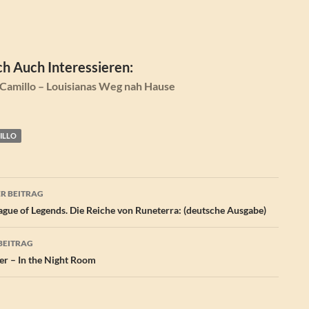
h Auch Interessieren:
Camillo – Louisianas Weg nah Hause
ILLO
agsnavigation
R BEITRAG
gue of Legends. Die Reiche von Runeterra: (deutsche Ausgabe)
BEITRAG
er – In the Night Room