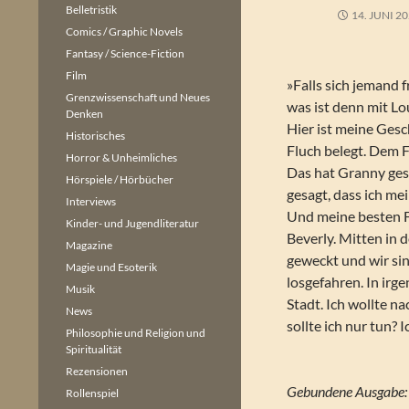
Belletristik
14. JUNI 2
Comics / Graphic Novels
Fantasy / Science-Fiction
Film
»Falls sich jemand 
Grenzwissenschaft und Neues
was ist denn mit Lo
Denken
Hier ist meine Gesc
Historisches
Fluch belegt. Dem 
Horror & Unheimliches
Das hat Granny ges
Hörspiele / Hörbücher
gesagt, dass ich me
Interviews
Und meine besten 
Kinder- und Jugendliteratur
Beverly. Mitten in 
Magazine
geweckt und wir si
Magie und Esoterik
losgefahren. In irg
Musik
Stadt. Ich wollte n
News
sollte ich nur tun? 
Philosophie und Religion und
Spiritualität
Rezensionen
Gebundene Ausgabe:
Rollenspiel