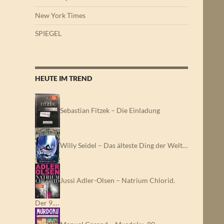
New York Times
SPIEGEL
HEUTE IM TREND
Sebastian Fitzek – Die Einladung
Willy Seidel – Das älteste Ding der Welt…
Jussi Adler-Olsen – Natrium Chlorid.
Der 9.…