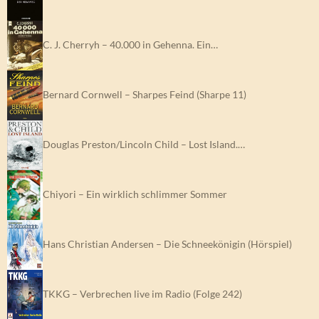
C. J. Cherryh – 40.000 in Gehenna. Ein…
Bernard Cornwell – Sharpes Feind (Sharpe 11)
Douglas Preston/Lincoln Child – Lost Island.…
Chiyori – Ein wirklich schlimmer Sommer
Hans Christian Andersen – Die Schneekönigin (Hörspiel)
TKKG – Verbrechen live im Radio (Folge 242)