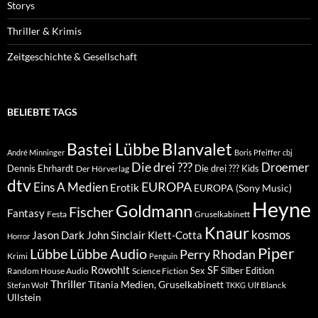
Storys
Thriller & Krimis
Zeitgeschichte & Gesellschaft
BELIEBTE TAGS
Blanvalet
Bastei Lübbe
André Minninger
Boris Pfeiffer
cbj
Die drei ???
Droemer
Dennis Ehrhardt
Die drei ??? Kids
Der Hörverlag
dtv
EUROPA
Eins A Medien
Erotik
EUROPA (Sony Music)
Heyne
Goldmann
Fischer
Fantasy
Festa
Gruselkabinett
Knaur
kosmos
Klett-Cotta
Jason Dark
John Sinclair
Horror
Piper
Lübbe Audio
Lübbe
Perry Rhodan
Krimi
Penguin
Rowohlt
SF
Sex
Silber Edition
Random House Audio
Science Fiction
Thriller
Titania Medien, Gruselkabinett
Ulf Blanck
Stefan Wolf
TKKG
Ullstein