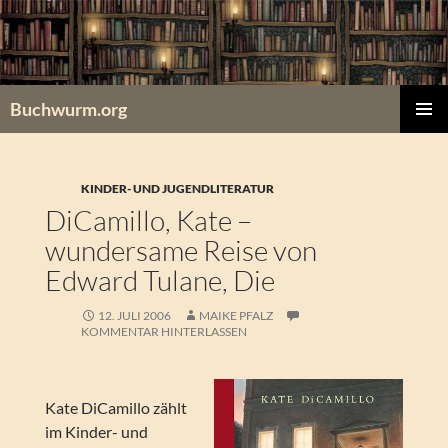
Zum
Inhalt
springen
Buchwurm.org
PRIMÄR
MENÜ
KINDER- UND JUGENDLITERATUR
DiCamillo, Kate –
wundersame Reise von
Edward Tulane, Die
12. JULI 2006
MAIKE PFALZ
KOMMENTAR HINTERLASSEN
Kate DiCamillo zählt
im Kinder- und