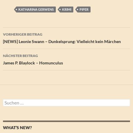
KATHARINA GERWENS
KRIMI
PIPER
Beitragsnavigation
VORHERIGER BEITRAG
[NEWS] Leonie Swann – Dunkelsprung: Vielleicht kein Märchen
NÄCHSTER BEITRAG
James P. Blaylock – Homunculus
Suchen
nach:
WHAT’S NEW?