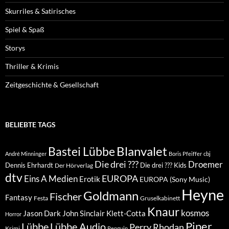
Skurriles & Satirisches
Spiel & Spaß
Storys
Thriller & Krimis
Zeitgeschichte & Gesellschaft
BELIEBTE TAGS
Blanvalet
Bastei Lübbe
André Minninger
Boris Pfeiffer
cbj
Die drei ???
Droemer
Dennis Ehrhardt
Die drei ??? Kids
Der Hörverlag
dtv
EUROPA
Eins A Medien
Erotik
EUROPA (Sony Music)
Heyne
Goldmann
Fischer
Fantasy
Festa
Gruselkabinett
Knaur
kosmos
Klett-Cotta
Jason Dark
John Sinclair
Horror
Piper
Lübbe Audio
Lübbe
Perry Rhodan
Krimi
Penguin