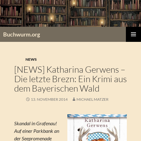
Zum
Inhalt
springen
Buchwurm.org
PRIMÄR
MENÜ
NEWS
[NEWS] Katharina Gerwens –
Die letzte Brezn: Ein Krimi aus
dem Bayerischen Wald
13. NOVEMBER 2014
MICHAEL MATZER
Skandal in Grafenau!
Auf einer Parkbank an
der Seepromenade