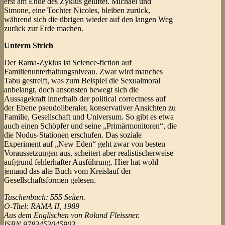
erst am Ende des Zyklus gelüftet. Michael und
Simone, eine Tochter Nicoles, bleiben zurück,
während sich die übrigen wieder auf den langen Weg
zurück zur Erde machen.
Unterm Strich
Der Rama-Zyklus ist Science-fiction auf
Familienunterhaltungsniveau. Zwar wird manches
Tabu gestreift, was zum Beispiel die Sexualmoral
anbelangt, doch ansonsten bewegt sich die
Aussagekraft innerhalb der political correctness auf
der Ebene pseudoliberaler, konservativer Ansichten zu
Familie, Gesellschaft und Universum. So gibt es etwa
auch einen Schöpfer und seine „Primärmonitoren“, die
die Nodus-Stationen erschufen. Das soziale
Experiment auf „New Eden“ geht zwar von besten
Voraussetzungen aus, scheitert aber realistischerweise
aufgrund fehlerhafter Ausführung. Hier hat wohl
jemand das alte Buch vom Kreislauf der
Gesellschaftsformen gelesen.
Taschenbuch: 555 Seiten.
O-Titel: RAMA II, 1989
Aus dem Englischen von Roland Fleissner.
ISBN 9783453045903