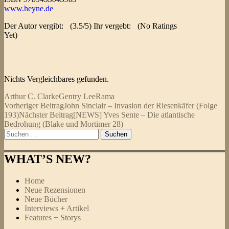
www.heyne.de
Der Autor vergibt:
(3.5/5) Ihr vergebt:
(No Ratings
Yet)
Nichts Vergleichbares gefunden.
Arthur C. Clarke
Gentry Lee
Rama
Beitragsnavigation
Vorheriger Beitrag
John Sinclair – Invasion der Riesenkäfer (Folge
193)
Nächster Beitrag
[NEWS] Yves Sente – Die atlantische
Bedrohung (Blake und Mortimer 28)
Suchen
nach:
WHAT’S NEW?
Home
Neue Rezensionen
Neue Bücher
Interviews + Artikel
Features + Storys