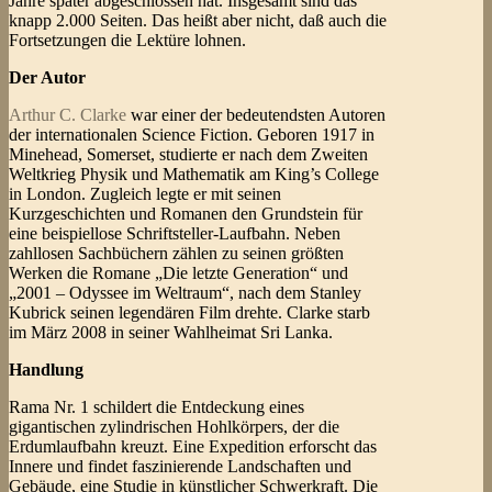
Jahre später abgeschlossen hat. Insgesamt sind das
knapp 2.000 Seiten. Das heißt aber nicht, daß auch die
Fortsetzungen die Lektüre lohnen.
Der Autor
Arthur C. Clarke
war einer der bedeutendsten Autoren
der internationalen Science Fiction. Geboren 1917 in
Minehead, Somerset, studierte er nach dem Zweiten
Weltkrieg Physik und Mathematik am King’s College
in London. Zugleich legte er mit seinen
Kurzgeschichten und Romanen den Grundstein für
eine beispiellose Schriftsteller-Laufbahn. Neben
zahllosen Sachbüchern zählen zu seinen größten
Werken die Romane „Die letzte Generation“ und
„2001 – Odyssee im Weltraum“, nach dem Stanley
Kubrick seinen legendären Film drehte. Clarke starb
im März 2008 in seiner Wahlheimat Sri Lanka.
Handlung
Rama Nr. 1 schildert die Entdeckung eines
gigantischen zylindrischen Hohlkörpers, der die
Erdumlaufbahn kreuzt. Eine Expedition erforscht das
Innere und findet faszinierende Landschaften und
Gebäude, eine Studie in künstlicher Schwerkraft. Die