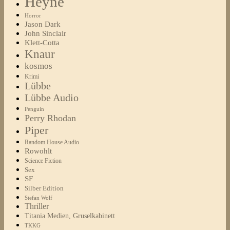
Heyne
Horror
Jason Dark
John Sinclair
Klett-Cotta
Knaur
kosmos
Krimi
Lübbe
Lübbe Audio
Penguin
Perry Rhodan
Piper
Random House Audio
Rowohlt
Science Fiction
Sex
SF
Silber Edition
Stefan Wolf
Thriller
Titania Medien, Gruselkabinett
TKKG