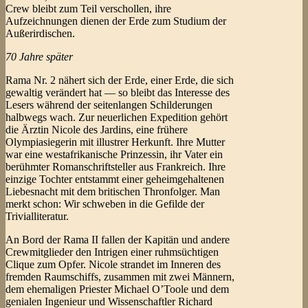
Crew bleibt zum Teil verschollen, ihre
Aufzeichnungen dienen der Erde zum Studium der
Außerirdischen.
70 Jahre später
Rama Nr. 2 nähert sich der Erde, einer Erde, die sich
gewaltig verändert hat — so bleibt das Interesse des
Lesers während der seitenlangen Schilderungen
halbwegs wach. Zur neuerlichen Expedition gehört
die Ärztin Nicole des Jardins, eine frühere
Olympiasiegerin mit illustrer Herkunft. Ihre Mutter
war eine westafrikanische Prinzessin, ihr Vater ein
berühmter Romanschriftsteller aus Frankreich. Ihre
einzige Tochter entstammt einer geheimgehaltenen
Liebesnacht mit dem britischen Thronfolger. Man
merkt schon: Wir schweben in die Gefilde der
Trivialliteratur.
An Bord der Rama II fallen der Kapitän und andere
Crewmitglieder den Intrigen einer ruhmsüchtigen
Clique zum Opfer. Nicole strandet im Inneren des
fremden Raumschiffs, zusammen mit zwei Männern,
dem ehemaligen Priester Michael O’Toole und dem
genialen Ingenieur und Wissenschaftler Richard