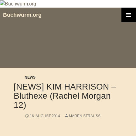
Zum
Inhalt
Buchwurm.org
springen
PRIMÄR
MENÜ
NEWS
[NEWS] KIM HARRISON –
Bluthexe (Rachel Morgan
12)
16. AUGUST 2014
MAREN STRAUSS