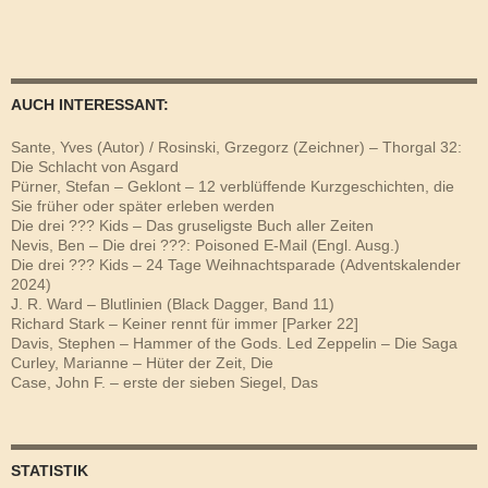
AUCH INTERESSANT:
Sante, Yves (Autor) / Rosinski, Grzegorz (Zeichner) – Thorgal 32:
Die Schlacht von Asgard
Pürner, Stefan – Geklont – 12 verblüffende Kurzgeschichten, die
Sie früher oder später erleben werden
Die drei ??? Kids – Das gruseligste Buch aller Zeiten
Nevis, Ben – Die drei ???: Poisoned E-Mail (Engl. Ausg.)
Die drei ??? Kids – 24 Tage Weihnachtsparade (Adventskalender
2024)
J. R. Ward – Blutlinien (Black Dagger, Band 11)
Richard Stark – Keiner rennt für immer [Parker 22]
Davis, Stephen – Hammer of the Gods. Led Zeppelin – Die Saga
Curley, Marianne – Hüter der Zeit, Die
Case, John F. – erste der sieben Siegel, Das
STATISTIK