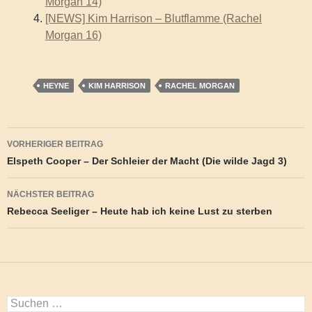
Morgan 14)
[NEWS] Kim Harrison – Blutflamme (Rachel
Morgan 16)
HEYNE
KIM HARRISON
RACHEL MORGAN
Beitragsnavigation
VORHERIGER BEITRAG
Elspeth Cooper – Der Schleier der Macht (Die wilde Jagd 3)
NÄCHSTER BEITRAG
Rebecca Seeliger – Heute hab ich keine Lust zu sterben
Suchen