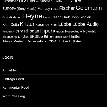
dtv
Eins A Medien
EUROPA
Droemer
Erotik
Goldmann
Fischer
Fantasy
EUROPA (Sony Music)
Festa
Heyne
Jason Dark
John Sinclair
Gruselkabinett
Horror
Knaur
Lübbe
Lübbe Audio
kosmos
Klett-Cotta
Krimi
Piper
Perry Rhodan
Rowohlt
Random House Audio
Penguin
Thriller
SF
Sex
Silber Edition
Science Fiction
Stefan Wolf
Ullstein
Titania Medien, Gruselkabinett
Ulf Blanck
TKKG
LOGIN
Anmelden
Eintrags-Feed
Kommentar-Feed
WordPress.org