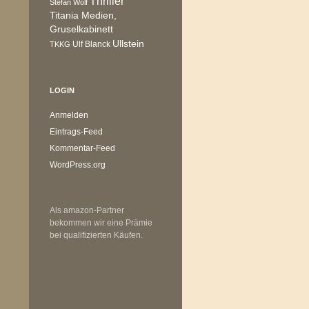
Thriller
Stefan Wolf
Titania Medien,
Gruselkabinett
Ullstein
Ulf Blanck
TKKG
LOGIN
Anmelden
Eintrags-Feed
Kommentar-Feed
WordPress.org
Als amazon-Partner
bekommen wir eine Prämie
bei qualifizierten Käufen.