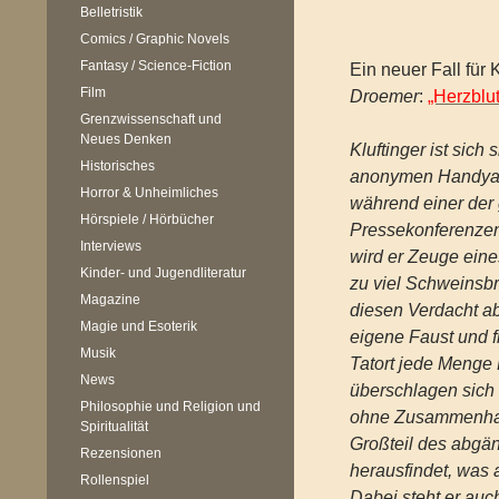
Belletristik
Comics / Graphic Novels
Fantasy / Science-Fiction
Ein neuer Fall für 
Film
Droemer
:
„Herzblut
Grenzwissenschaft und
Neues Denken
Kluftinger ist sich
Historisches
anonymen Handyanr
Horror & Unheimliches
während einer der 
Hörspiele / Hörbücher
Pressekonferenzen 
Interviews
wird er Zeuge ein
Kinder- und Jugendliteratur
zu viel Schweinsbr
Magazine
diesen Verdacht ab.
Magie und Esoterik
eigene Faust und f
Musik
Tatort jede Menge 
News
überschlagen sich 
Philosophie und Religion und
ohne Zusammenhang
Spiritualität
Großteil des abgän
Rezensionen
herausfindet, was a
Rollenspiel
Dabei steht er auch