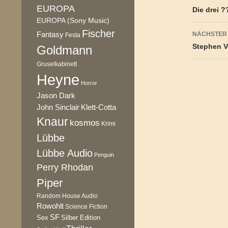
EUROPA
Die drei ?
EUROPA (Sony Music)
Fischer
Fantasy
NÄCHSTER
Festa
Stephen V
Goldmann
Gruselkabinett
Heyne
Horror
Jason Dark
Klett-Cotta
John Sinclair
Knaur
kosmos
Krimi
Lübbe
Lübbe Audio
Penguin
Perry Rhodan
Piper
Random House Audio
Rowohlt
Science Fiction
SF
Sex
Silber Edition