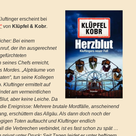
Kluftinger erscheint bei
“
von
Klüpfel & Kobr
.
 sicher: Bei einem
uf, der ihn ausgerechnet
gefürchteten
seines Chefs erreicht,
es Mordes. „Alpträume von
aten“, tun seine Kollegen
 Kluftinger ermittelt auf
indet am vermeintlichen
Blut, aber keine Leiche. Da
die Ereignisse: Mehrere brutale Mordfälle, anscheinend
, erschüttern das Allgäu. Als dann doch noch der
gigen Toten auftaucht und Kluftinger endlich
ll die Verbrechen verbindet, ist es fast schon zu spät …
 privat unter Druck: Seit Tagen leidet er unter heftigem