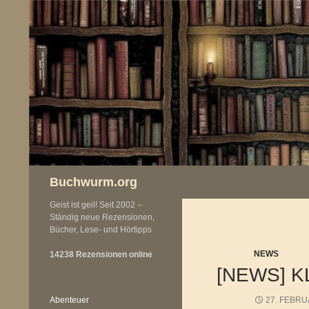
Zum
Inhalt
springen
Buchwurm.org
Geist ist geil! Seit 2002 –
Ständig neue Rezensionen,
Bücher, Lese- und Hörtipps
NEWS
14238 Rezensionen online
[NEWS] K
Abenteuer
27. FEBRU