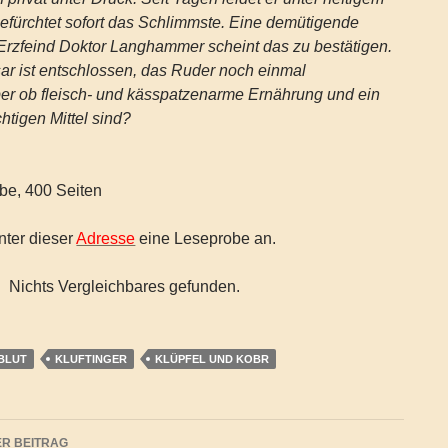
efürchtet sofort das Schlimmste. Eine demütigende
Erzfeind Doktor Langhammer scheint das zu bestätigen.
r ist entschlossen, das Ruder noch einmal
er ob fleisch- und kässpatzenarme Ernährung und ein
htigen Mittel sind?
e, 400 Seiten
nter dieser
Adresse
eine Leseprobe an.
Nichts Vergleichbares gefunden.
BLUT
KLUFTINGER
KLÜPFEL UND KOBR
agsnavigation
R BEITRAG