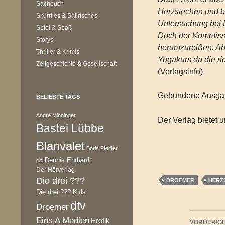
Sachbuch
Herzstechen und b
Skurriles & Satirisches
Untersuchung bei 
Spiel & Spaß
Doch der Kommissa
Storys
herumzureißen. Ab
Thriller & Krimis
Yogakurs da die ric
Zeitgeschichte & Gesellschaft
(Verlagsinfo)
Gebundene Ausgab
BELIEBTE TAGS
André Minninger
Der Verlag bietet u
Bastei Lübbe
Blanvalet
Boris Pfeiffer
Dennis Ehrhardt
cbj
Der Hörverlag
Die drei ???
DROEMER
HERZ
Die drei ??? Kids
dtv
Droemer
Beitr
Eins A Medien
Erotik
VORHERIGE