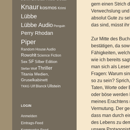
gern einen Strich 
Knaur
kosmos
Krimi
Verwechslung und 
Lübbe
absolut Gute zu se
Lübbe Audio
das sind, müsst ih
Penguin
Perry Rhodan
Zur Mitte des Buch
Piper
bestätigen, da so
Random House Audio
Fähigkeiten, welch
Rowohlt
Science Fiction
wie ich bereits sa
SF
Sex
Silber Edition
man sich als Leser 
Thriller
Stefan Wolf
Fragen: Warum sind
Titania Medien,
Gruselkabinett
so zu sein? Sprich,
Ullstein
Ulf Blanck
TKKG
Taten, Worte oder 
oder böse werden 
meines Erachtens n
LOGIN
Vermutung. Der ge
dass man durch ei
Anmelden
des Lebens zu dem 
Eintrags-Feed
unsere Protagonis
Kommentar-Feed