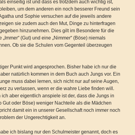
s einseitig ist und dass es trotzdem auch wichtig ist,
u bleiben, um dem anderen ein noch besserer Freund sein
Agatha und Sophie versuchen auf die jeweils andere
zeigen sie zudem auch den Mut, Dinge zu hinterfragen
s gegeben hinzunehmen. Dies gilt im Besondere für die
e „Immer“ (Gut) und eine „Nimmer“ (Böse) niemals
önnen. Ob sie die Schulen vom Gegenteil überzeugen
iger Punkt wird angesprochen. Bisher habe ich nur die
aber natürlich kommen in dem Buch auch Jungs vor. Ein
nge muss dabei lernen, sich nicht nur auf seine Augen,
erz zu verlassen, wenn er die wahre Liebe finden will.
ich aber eigentlich anspiele ist der, dass die Jungs in
b Gut oder Böse) weniger Nachteile als die Mädchen
pricht damit ein in unserer Gesellschaft noch immer noch
roblem der Ungerechtigkeit an.
abe ich bislang nur den Schulmeister genannt, doch es