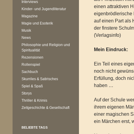
Interviews
einen attraktiven H
Kinder- und Jugendliteratur
eigenbrödlerische
Magazine
auf einen Part al
Magie und Esoterik
der finstere Schul
Musik
(Verlagsinfo)
News
Philosophie und Religion und
Mein Eindruck:
Spiritualität
Rezensionen
Ein Teil eines eig
Rollenspiel
noch nicht gewüns
Sachbuch
Erfüllung, doch nic
Skurriles & Satirisches
haben …
Spiel & Spaß
Storys
Auf der Schule we
Thriller & Krimis
ihrem eigenen Mär
Zeitgeschichte & Gesellschaft
einer magischen S
ein Märchen erst,
BELIEBTE TAGS