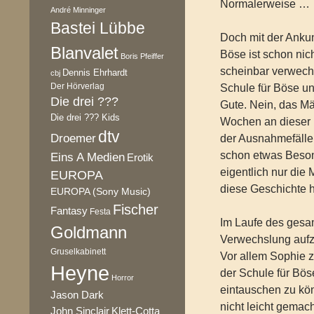
Normalerweise …
André Minninger
Bastei Lübbe
Doch mit der Ankun
Blanvalet
Böse ist schon nich
Boris Pfeiffer
scheinbar verwech
Dennis Ehrhardt
cbj
Der Hörverlag
Schule für Böse un
Die drei ???
Gute. Nein, das Mä
Die drei ??? Kids
Wochen an dieser 
dtv
Droemer
der Ausnahmefälle,
schon etwas Beson
Eins A Medien
Erotik
eigentlich nur die 
EUROPA
diese Geschichte h
EUROPA (Sony Music)
Fischer
Fantasy
Festa
Im Laufe des ges
Goldmann
Verwechslung aufzu
Gruselkabinett
Vor allem Sophie z
Heyne
der Schule für Bös
Horror
eintauschen zu kö
Jason Dark
nicht leicht gemac
Klett-Cotta
John Sinclair