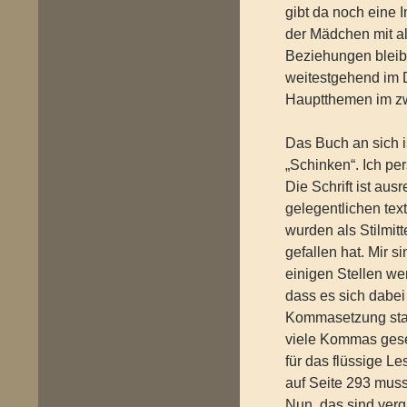
gibt da noch eine 
der Mädchen mit al
Beziehungen bleib
weitestgehend im D
Hauptthemen im zwe
Das Buch an sich i
„Schinken“. Ich pe
Die Schrift ist au
gelegentlichen tex
wurden als Stilmit
gefallen hat. Mir s
einigen Stellen we
dass es sich dabei
Kommasetzung stac
viele Kommas gese
für das flüssige L
auf Seite 293 musst
Nun, das sind ver