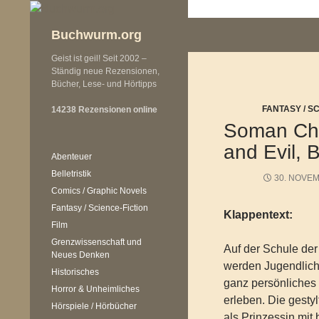
Zum
Inhalt
Buchwurm.org
springen
Geist ist geil! Seit 2002 –
Ständig neue Rezensionen,
Bücher, Lese- und Hörtipps
FANTASY / S
14238 Rezensionen online
Soman Cha
and Evil, 
Abenteuer
Belletristik
30. NOVE
Comics / Graphic Novels
Fantasy / Science-Fiction
Klappentext:
Film
Grenzwissenschaft und
Auf der Schule de
Neues Denken
werden Jugendliche
Historisches
ganz persönliches
Horror & Unheimliches
erleben. Die gesty
Hörspiele / Hörbücher
als Prinzessin mit