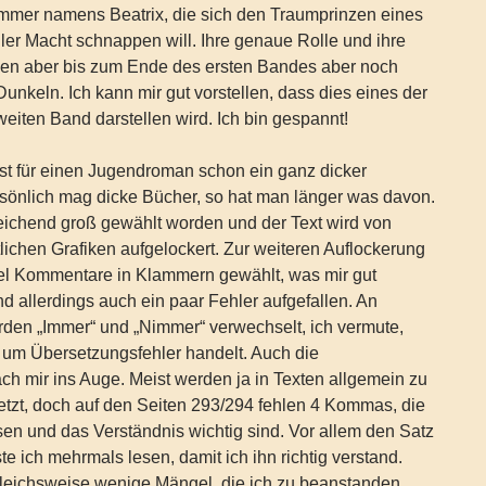
Immer namens Beatrix, die sich den Traumprinzen eines
ler Macht schnappen will. Ihre genaue Rolle und ihre
en aber bis zum Ende des ersten Bandes aber noch
unkeln. Ich kann mir gut vorstellen, dass dies eines der
iten Band darstellen wird. Ich bin gespannt!
st für einen Jugendroman schon ein ganz dicker
rsönlich mag dicke Bücher, so hat man länger was davon.
sreichend groß gewählt worden und der Text wird von
tlichen Grafiken aufgelockert. Zur weiteren Auflockerung
tel Kommentare in Klammern gewählt, was mir gut
ind allerdings auch ein paar Fehler aufgefallen. An
rden „Immer“ und „Nimmer“ verwechselt, ich vermute,
 um Übersetzungsfehler handelt. Auch die
h mir ins Auge. Meist werden ja in Texten allgemein zu
tzt, doch auf den Seiten 293/294 fehlen 4 Kommas, die
esen und das Verständnis wichtig sind. Vor allem den Satz
e ich mehrmals lesen, damit ich ihn richtig verstand.
gleichsweise wenige Mängel, die ich zu beanstanden