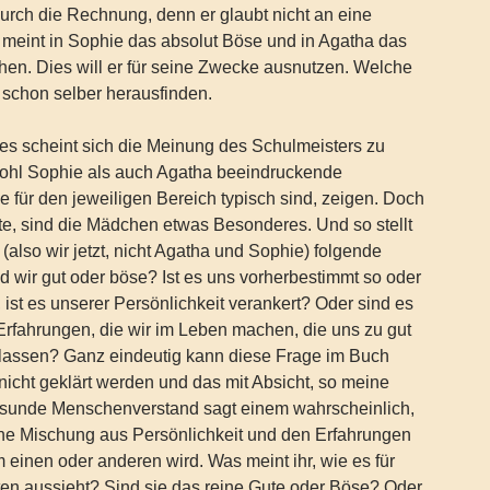
durch die Rechnung, denn er glaubt nicht an eine
meint in Sophie das absolut Böse und in Agatha das
hen. Dies will er für seine Zwecke ausnutzen. Welche
r schon selber herausfinden.
es scheint sich die Meinung des Schulmeisters zu
wohl Sophie als auch Agatha beeindruckende
e für den jeweiligen Bereich typisch sind, zeigen. Doch
gte, sind die Mädchen etwas Besonderes. Und so stellt
(also wir jetzt, nicht Agatha und Sophie) folgende
 wir gut oder böse? Ist es uns vorherbestimmt so oder
 ist es unserer Persönlichkeit verankert? Oder sind es
Erfahrungen, die wir im Leben machen, die uns zu gut
lassen? Ganz eindeutig kann diese Frage im Buch
icht geklärt werden und das mit Absicht, so meine
sunde Menschenverstand sagt einem wahrscheinlich,
ne Mischung aus Persönlichkeit und den Erfahrungen
einen oder anderen wird. Was meint ihr, wie es für
ten aussieht? Sind sie das reine Gute oder Böse? Oder