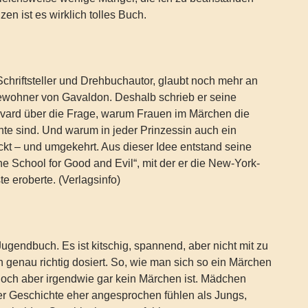
en ist es wirklich tolles Buch.
hriftsteller und Drehbuchautor, glaubt noch mehr an
ewohner von Gavaldon. Deshalb schrieb er seine
rvard über die Frage, warum Frauen im Märchen die
te sind. Und warum in jeder Prinzessin auch ein
kt – und umgekehrt. Aus dieser Idee entstand seine
e School for Good and Evil“, mit der er die New-York-
te eroberte. (Verlagsinfo)
 Jugendbuch. Es ist kitschig, spannend, aber nicht mit zu
rn genau richtig dosiert. So, wie man sich so ein Märchen
 doch aber irgendwie gar kein Märchen ist. Mädchen
er Geschichte eher angesprochen fühlen als Jungs,