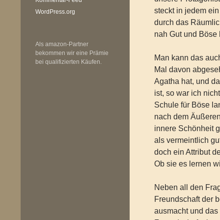
steckt in jedem ei
WordPress.org
durch das Räumlic
nah Gut und Böse 
Als amazon-Partner
bekommen wir eine Prämie
Man kann das auch 
bei qualifizierten Käufen.
Mal davon abgesehe
Agatha hat, und d
ist, so war ich nic
Schule für Böse la
nach dem Äußeren g
innere Schönheit g
als vermeintlich gut
doch ein Attribut d
Ob sie es lernen w
Neben all den Fra
Freundschaft der b
ausmacht und das e