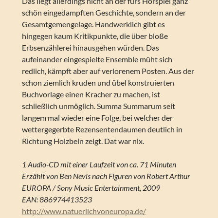
Das liegt allerdings nicht an der fürs Hörspiel ganz
schön eingedampften Geschichte, sondern an der
Gesamtgemengelage. Handwerklich gibt es
hingegen kaum Kritikpunkte, die über bloße
Erbsenzählerei hinausgehen würden. Das
aufeinander eingespielte Ensemble müht sich
redlich, kämpft aber auf verlorenem Posten. Aus der
schon ziemlich kruden und übel konstruierten
Buchvorlage einen Kracher zu machen, ist
schließlich unmöglich. Summa Summarum seit
langem mal wieder eine Folge, bei welcher der
wettergegerbte Rezensentendaumen deutlich in
Richtung Holzbein zeigt. Dat war nix.
1 Audio-CD mit einer Laufzeit von ca. 71 Minuten
Erzählt von Ben Nevis nach Figuren von Robert Arthur
EUROPA / Sony Music Entertainment, 2009
EAN: 886974413523
http://www.natuerlichvoneuropa.de/