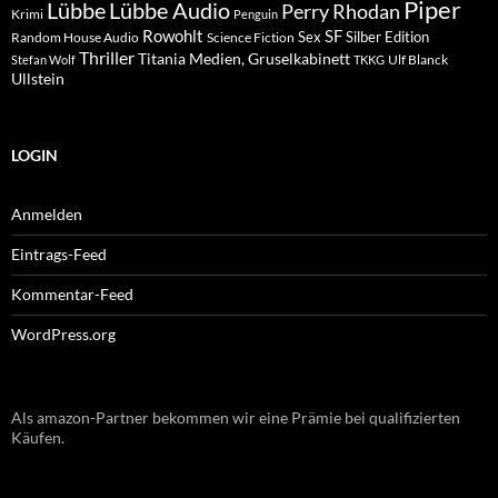
Piper
Lübbe Audio
Lübbe
Perry Rhodan
Krimi
Penguin
Rowohlt
SF
Sex
Silber Edition
Random House Audio
Science Fiction
Thriller
Titania Medien, Gruselkabinett
Ulf Blanck
Stefan Wolf
TKKG
Ullstein
LOGIN
Anmelden
Eintrags-Feed
Kommentar-Feed
WordPress.org
Als amazon-Partner bekommen wir eine Prämie bei qualifizierten
Käufen.