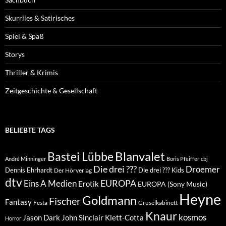
Skurriles & Satirisches
Spiel & Spaß
Storys
Thriller & Krimis
Zeitgeschichte & Gesellschaft
BELIEBTE TAGS
Blanvalet
Bastei Lübbe
André Minninger
Boris Pfeiffer
cbj
Die drei ???
Droemer
Dennis Ehrhardt
Die drei ??? Kids
Der Hörverlag
dtv
EUROPA
Eins A Medien
Erotik
EUROPA (Sony Music)
Heyne
Goldmann
Fischer
Fantasy
Festa
Gruselkabinett
Knaur
kosmos
Klett-Cotta
Jason Dark
John Sinclair
Horror