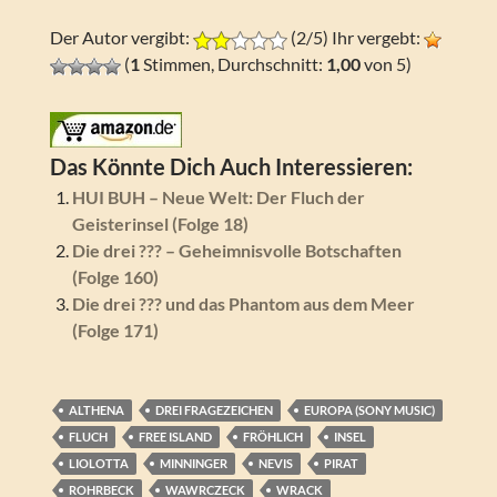
Der Autor vergibt:
(2/5) Ihr vergebt:
(
1
Stimmen, Durchschnitt:
1,00
von 5)
Das Könnte Dich Auch Interessieren:
HUI BUH – Neue Welt: Der Fluch der
Geisterinsel (Folge 18)
Die drei ??? – Geheimnisvolle Botschaften
(Folge 160)
Die drei ??? und das Phantom aus dem Meer
(Folge 171)
ALTHENA
DREI FRAGEZEICHEN
EUROPA (SONY MUSIC)
FLUCH
FREE ISLAND
FRÖHLICH
INSEL
LIOLOTTA
MINNINGER
NEVIS
PIRAT
ROHRBECK
WAWRCZECK
WRACK