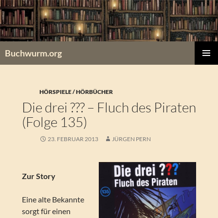
Zum
Inhalt
springen
Buchwurm.org
PRIMÄR
MENÜ
HÖRSPIELE / HÖRBÜCHER
Die drei ??? – Fluch des Piraten
(Folge 135)
23. FEBRUAR 2013
JÜRGEN PERN
Zur Story
Eine alte Bekannte
sorgt für einen