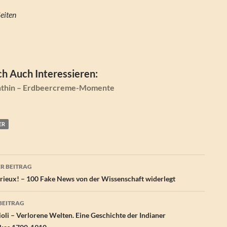
‎ 320 Seiten
h Auch Interessieren:
nthin – Erdbeercreme-Momente
ER
agsnavigation
R BEITRAG
ieux! – 100 Fake News von der Wissenschaft widerlegt
BEITRAG
oli – Verlorene Welten. Eine Geschichte der Indianer