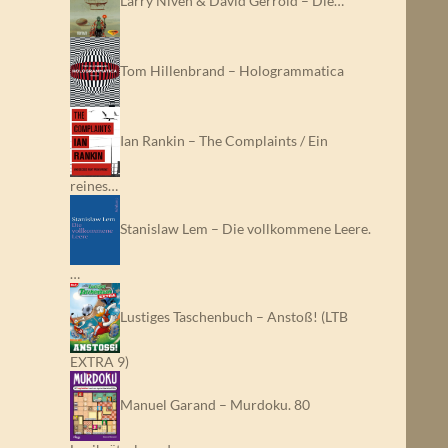
Larry Niven & David Gerrold – Die…
Tom Hillenbrand – Hologrammatica
Ian Rankin – The Complaints / Ein
reines…
Stanislaw Lem – Die vollkommene Leere.
…
Lustiges Taschenbuch – Anstoß! (LTB
EXTRA 9)
Manuel Garand – Murdoku. 80