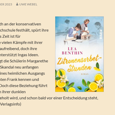
ER 2023
UWE WEBEL
h an der konservativen
hschule festhält, spürt ihre
 Zeit ist für
 vielen Kämpfe mit ihrer
aufreibend, doch ihre
terstützt Ingas Ideen.
gt die Schülerin Margarethe
m Skandal neu anfangen
ines heimlichen Ausgangs
enten Frank kennen und
. Doch diese Beziehung führt
n ihrer dunklen
holt wird, und schon bald vor einer Entscheidung steht,
(Verlagsinfo)