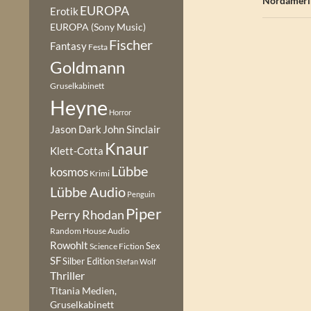
Nordameri
EUROPA
Erotik
EUROPA (Sony Music)
Fischer
Fantasy
Festa
Goldmann
Gruselkabinett
Heyne
Horror
Jason Dark
John Sinclair
Knaur
Klett-Cotta
Lübbe
kosmos
Krimi
Lübbe Audio
Penguin
Piper
Perry Rhodan
Random House Audio
Rowohlt
Sex
Science Fiction
SF
Silber Edition
Stefan Wolf
Thriller
Titania Medien,
Gruselkabinett