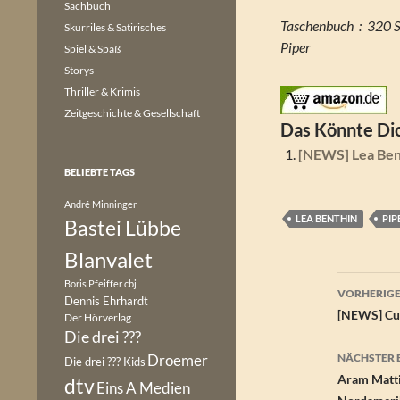
Sachbuch
Taschenbuch ‏ : 
Skurriles & Satirisches
Piper
Spiel & Spaß
Storys
Thriller & Krimis
Zeitgeschichte & Gesellschaft
Das Könnte Dic
[NEWS] Lea Be
BELIEBTE TAGS
André Minninger
LEA BENTHIN
PIP
Bastei Lübbe
Blanvalet
Beitr
Boris Pfeiffer
cbj
VORHERIGE
Dennis Ehrhardt
[NEWS] Cur
Der Hörverlag
Die drei ???
Droemer
NÄCHSTER 
Die drei ??? Kids
Aram Matti
dtv
Eins A Medien