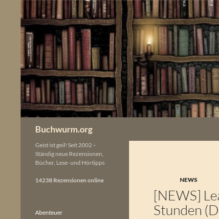
Zum
Inhalt
springen
Buchwurm.org
Geist ist geil! Seit 2002 –
Ständig neue Rezensionen,
Bücher, Lese- und Hörtipps
NEWS
14238 Rezensionen online
[NEWS] Lea
Stunden (D
Abenteuer