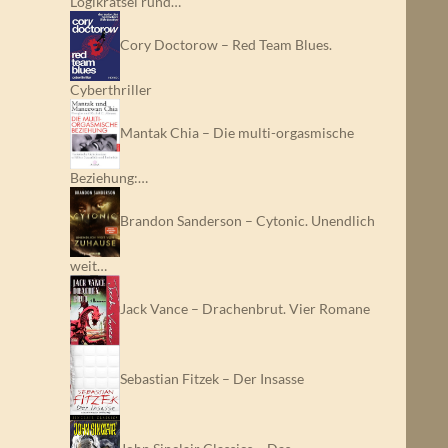
Logikrätsel rund…
Cory Doctorow – Red Team Blues.
Cyberthriller
Mantak Chia – Die multi-orgasmische
Beziehung:…
Brandon Sanderson – Cytonic. Unendlich
weit…
Jack Vance – Drachenbrut. Vier Romane
Sebastian Fitzek – Der Insasse