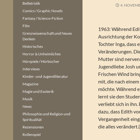
Belletristik
4. NOVEMB
Comics / Graphic Novels
Fantasy / Science-Fiction
Film
1963: Während Edit
Grenzwissenschaft und Neues
Ausrichtung der Koc
Denken
Tochter Inga, dass es
Historisches
Veränderungen. Die
Horror & Unheimliches
Mutter sind nerven
Hörspiele / Hörbücher
Jugendliebe Josh un
Interviews
Frischen Wind brin
Kinder- und Jugendliteratur
mit, die nach eine
Magazine
möchte. Während e
Magie und Esoterik
lernt sie den Stud
Musik
verliebt sich in ihn
News
dazu, dass Edith vo
Philosophie und Religion und
Vergangenheit einge
Spiritualität
die alles verändert.
Rezensionen
Rollenspiel