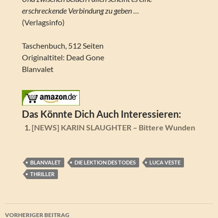
erschreckende Verbindung zu geben …
(Verlagsinfo)
Taschenbuch, 512 Seiten
Originaltitel: Dead Gone
Blanvalet
Das Könnte Dich Auch Interessieren:
[NEWS] KARIN SLAUGHTER – Bittere Wunden
BLANVALET
DIE LEKTION DES TODES
LUCA VESTE
THRILLER
Beitragsnavigation
VORHERIGER BEITRAG