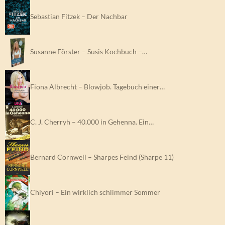
Sebastian Fitzek – Der Nachbar
Susanne Förster – Susis Kochbuch –…
Fiona Albrecht – Blowjob. Tagebuch einer…
C. J. Cherryh – 40.000 in Gehenna. Ein…
Bernard Cornwell – Sharpes Feind (Sharpe 11)
Chiyori – Ein wirklich schlimmer Sommer