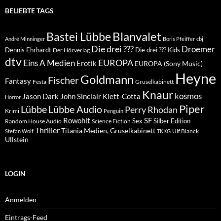
BELIEBTE TAGS
Blanvalet
Bastei Lübbe
André Minninger
Boris Pfeiffer
cbj
Die drei ???
Droemer
Dennis Ehrhardt
Die drei ??? Kids
Der Hörverlag
dtv
EUROPA
Eins A Medien
Erotik
EUROPA (Sony Music)
Heyne
Goldmann
Fischer
Fantasy
Festa
Gruselkabinett
Knaur
kosmos
Klett-Cotta
Jason Dark
John Sinclair
Horror
Piper
Lübbe Audio
Lübbe
Perry Rhodan
Krimi
Penguin
Rowohlt
SF
Sex
Silber Edition
Random House Audio
Science Fiction
Thriller
Titania Medien, Gruselkabinett
Ulf Blanck
Stefan Wolf
TKKG
Ullstein
LOGIN
Anmelden
Eintrags-Feed