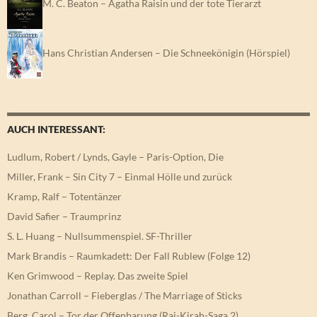
M. C. Beaton – Agatha Raisin und der tote Tierarzt
Hans Christian Andersen – Die Schneekönigin (Hörspiel)
AUCH INTERESSANT:
Ludlum, Robert / Lynds, Gayle – Paris-Option, Die
Miller, Frank – Sin City 7 – Einmal Hölle und zurück
Kramp, Ralf – Totentänzer
David Safier – Traumprinz
S. L. Huang – Nullsummenspiel. SF-Thriller
Mark Brandis – Raumkadett: Der Fall Rublew (Folge 12)
Ken Grimwood – Replay. Das zweite Spiel
Jonathan Carroll – Fieberglas / The Marriage of Sticks
Berg, Carol – Tor der Offenbarung (Rai-Kirah-Saga 2)