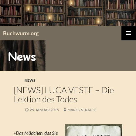
Zum
Inhalt
springen
Buchwurm.org
PRIMÄR
MENÜ
NEWS
[NEWS] LUCA VESTE – Die
Lektion des Todes
25. JANUAR 2015
MAREN STRAUSS
»Das Mädchen, das Sie