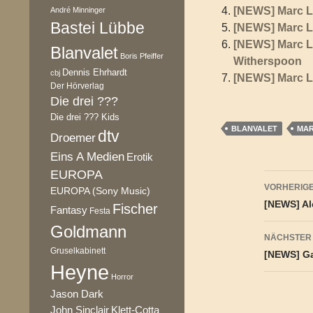
[NEWS] Marc L
André Minninger
Bastei Lübbe
[NEWS] Marc Le
[NEWS] Marc Le
Blanvalet
Boris Pfeiffer
Witherspoon
Dennis Ehrhardt
cbj
[NEWS] Marc Le
Der Hörverlag
Die drei ???
Die drei ??? Kids
BLANVALET
MAR
dtv
Droemer
Eins A Medien
Erotik
EUROPA
Beitr
VORHERIGE
EUROPA (Sony Music)
[NEWS] Al
Fischer
Fantasy
Festa
Goldmann
NÄCHSTER
Gruselkabinett
[NEWS] Gab
Heyne
Horror
Jason Dark
Klett-Cotta
John Sinclair