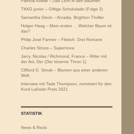
Patricia Koelle – Das Licht in den Bäumen
TKKG junior – Giftige Schokolade (Folge 3)
Samantha Devin – Arcadia. Brighton-Thriller
Holger Haag – Mein erstes … Welcher Baum ist
das?
Philip José Farmer – Fleisch. Drei Romane
Charles Stross – Supernova
Jarry, Nicolas / Richmond, France – Ritter mit
der Axt, Der (Der tönerne Thron 1)
Clifford D. Simak – Blumen aus einer anderen
Welt
Interview mit Tade Thompson, nominiert für den
Kurd-Laßwitz-Preis 2021
STATISTIK
News & Rezis