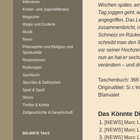
Interviews
Wochen später, am 
Kinder- und Jugendliteratur
Tag joggen geht, w
Magazine
angegriffen. Das Le
Magie und Esoterik
zusammenbricht, is
Musik
Schmerz im Rücken
News
schreibt man den 
Philosophie und Religion und
vor seiner Hochzei
Spiritualität
nun an hat er sech
Rezensionen
verändern – und di
Rollenspiel
Sachbuch
Taschenbuch: 368 
Skurriles & Satirisches
Originaltitel: Si c’ét
Spiel & Spaß
Blanvalet
Storys
Thriller & Krimis
Zeitgeschichte & Gesellschaft
Das Könnte Di
[NEWS] Marc Le
[NEWS] Marc 
BELIEBTE TAGS
[NEWS] Marc L