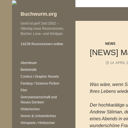
Zum
Inhalt
Buchwurm.org
springen
Geist ist geil! Seit 2002 –
Ständig neue Rezensionen,
Bücher, Lese- und Hörtipps
NEWS
14239 Rezensionen online
[NEWS] Ma
Abenteuer
14. APRIL 
Belletristik
Comics / Graphic Novels
Fantasy / Science-Fiction
Was wäre, wenn Si
Film
Ihres Lebens wie
Grenzwissenschaft und
Neues Denken
Der hochkarätige u
Historisches
Andrew Stilman, der
Horror & Unheimliches
eines Abends in ei
Hörspiele / Hörbücher
wunderschöne Frau