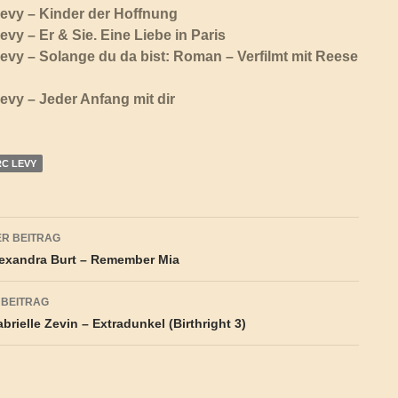
evy – Kinder der Hoffnung
vy – Er & Sie. Eine Liebe in Paris
vy – Solange du da bist: Roman – Verfilmt mit Reese
vy – Jeder Anfang mit dir
C LEVY
agsnavigation
R BEITRAG
exandra Burt – Remember Mia
 BEITRAG
rielle Zevin – Extradunkel (Birthright 3)