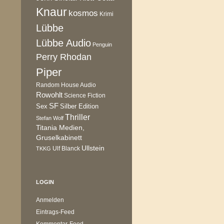
Knaur
kosmos
Krimi
Lübbe
Lübbe Audio
Penguin
Perry Rhodan
Piper
Random House Audio
Rowohlt
Science Fiction
SF
Sex
Silber Edition
Thriller
Stefan Wolf
Titania Medien,
Gruselkabinett
Ullstein
Ulf Blanck
TKKG
LOGIN
Anmelden
Eintrags-Feed
Kommentar-Feed