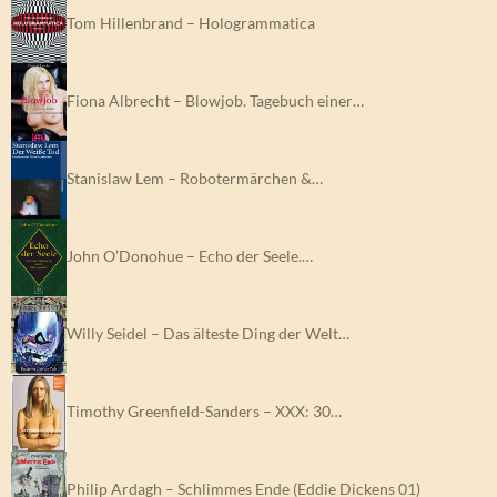
Tom Hillenbrand – Hologrammatica
Fiona Albrecht – Blowjob. Tagebuch einer…
Stanislaw Lem – Robotermärchen &…
John O’Donohue – Echo der Seele.…
Willy Seidel – Das älteste Ding der Welt…
Timothy Greenfield-Sanders – XXX: 30…
Philip Ardagh – Schlimmes Ende (Eddie Dickens 01)