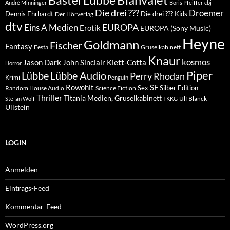
Bastei Lübbe
André Minninger
Boris Pfeiffer
cbj
Die drei ???
Droemer
Dennis Ehrhardt
Die drei ??? Kids
Der Hörverlag
dtv
EUROPA
Eins A Medien
Erotik
EUROPA (Sony Music)
Heyne
Goldmann
Fischer
Fantasy
Festa
Gruselkabinett
Knaur
kosmos
Klett-Cotta
Jason Dark
John Sinclair
Horror
Piper
Lübbe Audio
Lübbe
Perry Rhodan
Krimi
Penguin
Rowohlt
SF
Sex
Silber Edition
Random House Audio
Science Fiction
Thriller
Titania Medien, Gruselkabinett
Ulf Blanck
Stefan Wolf
TKKG
Ullstein
LOGIN
Anmelden
Eintrags-Feed
Kommentar-Feed
WordPress.org