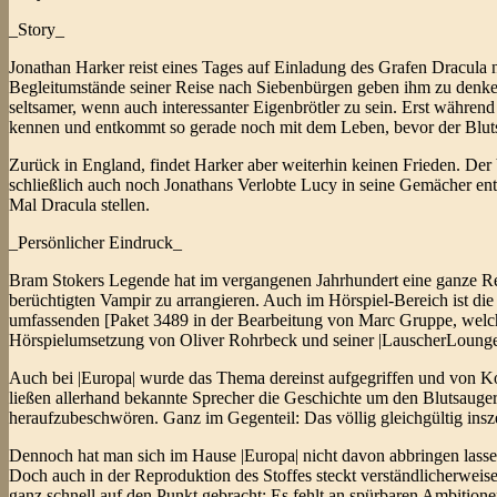
_Story_
Jonathan Harker reist eines Tages auf Einladung des Grafen Dracula na
Begleitumstände seiner Reise nach Siebenbürgen geben ihm zu denken;
seltsamer, wenn auch interessanter Eigenbrötler zu sein. Erst während
kennen und entkommt so gerade noch mit dem Leben, bevor der Bluts
Zurück in England, findet Harker aber weiterhin keinen Frieden. Der 
schließlich auch noch Jonathans Verlobte Lucy in seine Gemächer entf
Mal Dracula stellen.
_Persönlicher Eindruck_
Bram Stokers Legende hat im vergangenen Jahrhundert eine ganze Rei
berüchtigten Vampir zu arrangieren. Auch im Hörspiel-Bereich ist di
umfassenden [Paket 3489 in der Bearbeitung von Marc Gruppe, welches
Hörspielumsetzung von Oliver Rohrbeck und seiner |LauscherLounge|,
Auch bei |Europa| wurde das Thema dereinst aufgegriffen und von Ko
ließen allerhand bekannte Sprecher die Geschichte um den Blutsauger 
heraufzubeschwören. Ganz im Gegenteil: Das völlig gleichgültig insze
Dennoch hat man sich im Hause |Europa| nicht davon abbringen lassen,
Doch auch in der Reproduktion des Stoffes steckt verständlicherweise
ganz schnell auf den Punkt gebracht: Es fehlt an spürbaren Ambitionen