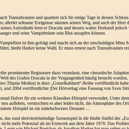
ch Transsilvanien und quartiert sich für einige Tage in dessen Schloss 
 allerlei seltsame Ereignisse säumen seinen Weg, und auch der Herr de
 seines Aufenthalts lernt er Dracula und dessen wahre Herkunft jedoch 
auger und seine Vampirbräute sein Blut anzapfen können.
Vampirfürst ist ihm gefolgt und macht sich an der unschuldigen Mina M
ührt, bleibt Harker keine Wahl. Er muss erneut nach Transsilvanien rei
he prominenter Regisseure dazu veranlasst, eine cineastische Adaptio
e Welt des Grafen Dracula in der Vergangenheit häufig besucht worden
 |Titania Medien| in ihrer „Gruselkabinett“-Reihe veröffentlicht haben
 und 2004 veröffentlichte |Der Hörverlag| eine Fassung von Sven Stri
nrad Halver für ein weiteres Klassiker-Hörspiel verwendet. Unter dem
neu aufleben, vermochten es aber leider nicht, die Atmosphäre des Ori
nierte Hörspiel ist ein mittelschweres Desaster …
 das rund dreiviertelstündige Szenenspiel in die fünfte Staffel der „E
 nicht mehr Potenzial als im Erstwerk aus dem Jahre 1970. Das Problem
. Leute wie Michael Poelchau als Jonathan Harker hat man selten so lus