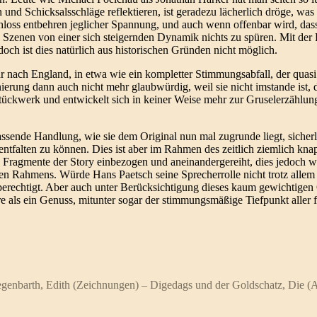
nd Schicksalsschläge reflektieren, ist geradezu lächerlich dröge, was 
loss entbehren jeglicher Spannung, und auch wenn offenbar wird, dass 
n Szenen von einer sich steigernden Dynamik nichts zu spüren. Mit der 
ch ist dies natürlich aus historischen Gründen nicht möglich.
hr nach England, in etwa wie ein kompletter Stimmungsabfall, der quas
nierung dann auch nicht mehr glaubwürdig, weil sie nicht imstande is
Stückwerk und entwickelt sich in keiner Weise mehr zur Gruselerzählung
ssende Handlung, wie sie dem Original nun mal zugrunde liegt, sicherl
ntfalten zu können. Dies ist aber im Rahmen des zeitlich ziemlich kn
en Fragmente der Story einbezogen und aneinandergereiht, dies jedoch 
hen Rahmens. Würde Hans Paetsch seine Sprecherrolle nicht trotz allem 
berechtigt. Aber auch unter Berücksichtigung dieses kaum gewichtigen 
 als ein Genuss, mitunter sogar der stimmungsmäßige Tiefpunkt aller f
Hegenbarth, Edith (Zeichnungen) – Digedags und der Goldschatz, Die (