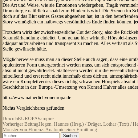
Die Art und Weise, wie sie Emotionen wiedergeben, Tragik vermitteln u
Dramaturgie natürlich alsbald zum Hindernis wird. Die Szenen im Sch
doch auf das Blut seines Gastes abgesehen hat, ist in den betreffende
Story womöglich ein halbwegs versöhnliches Ende finden können, jedo
Trotzdem wirkt der zwischenzeitliche Cut der Story, also die Rückke
Sekundärhandlung einleitet. Und genau hier wirkt die Hörspiel-Insze
adäquat aufzuarbeiten und transparent zu machen. Alles verharrt als 
Stelle gewünscht hätte.
Möglicherweise muss man an dieser Stelle auch sagen, dass eine umfa
opulenteren Form untergeordnet werden muss, um sich entsprechend e
absolut nicht gewährleistet. Stattdessen werden nur die wesentlichst
mitreißend und erst recht nicht innerhalb eines dichten, atmosphärisc
wäre ein Komplettverriss dieses richtig schwachen Hörspiels absolut 
Geschichte in der |Europa|-Umsetzung von Konrad Halver alles andere
http://www.natuerlichvoneuropa.de
Nichts Vergleichbares gefunden.
Dracula
EUROPA
Vampire
Beitragsnavigation
Vorheriger Beitrag
Hegen, Hannes (Hrsg.) / Dräger, Lothar (Text) / 
Monster von Florenz. Anatomie einer Ermittlung
Suchen