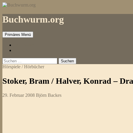
Zum
Inhalt
springen
Buchwurm.org
Primäres Menü
Impressum
Kontakt
Suchen
nach:
Hörspiele / Hörbücher
Stoker, Bram / Halver, Konrad – Dra
29. Februar 2008
Björn Backes