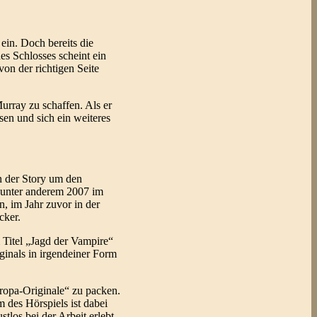
ein. Doch bereits die
s Schlosses scheint ein
von der richtigen Seite
urray zu schaffen. Als er
sen und sich ein weiteres
n der Story um den
, unter anderem 2007 im
, im Jahr zuvor in der
cker.
 Titel „Jagd der Vampire“
ginals in irgendeiner Form
uropa-Originale“ zu packen.
 des Hörspiels ist dabei
tlos bei der Arbeit erlebt.