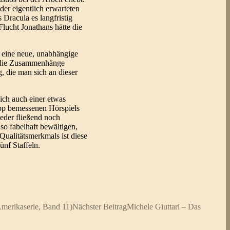
der eigentlich erwarteten
Dracula es langfristig
Flucht Jonathans hätte die
i eine neue, unabhängige
t, die Zusammenhänge
, die man sich an dieser
ich auch einer etwas
app bemessenen Hörspiels
weder fließend noch
so fabelhaft bewältigen,
Qualitätsmerkmals ist diese
ünf Staffeln.
Amerikaserie, Band 11)
Nächster Beitrag
Michele Giuttari – Das