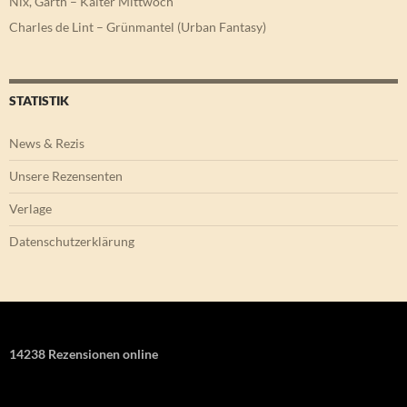
Nix, Garth – Kalter Mittwoch
Charles de Lint – Grünmantel (Urban Fantasy)
STATISTIK
News & Rezis
Unsere Rezensenten
Verlage
Datenschutzerklärung
14238 Rezensionen online