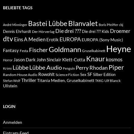
BELIEBTE TAGS
Blanvalet
Bastei Lübbe
André Minninger
Boris Pfeiffer
cbj
Die drei ???
Droemer
Dennis Ehrhardt
Die drei ??? Kids
Der Hörverlag
dtv
EUROPA
Eins A Medien
Erotik
EUROPA (Sony Music)
Heyne
Goldmann
Fischer
Fantasy
Festa
Gruselkabinett
Knaur
kosmos
Klett-Cotta
Jason Dark
John Sinclair
Horror
Piper
Lübbe Audio
Lübbe
Perry Rhodan
Krimi
Penguin
Rowohlt
SF
Sex
Silber Edition
Random House Audio
Science Fiction
Thriller
Titania Medien, Gruselkabinett
Ulf Blanck
Stefan Wolf
TKKG
Ullstein
LOGIN
Anmelden
Eintrags-Feed