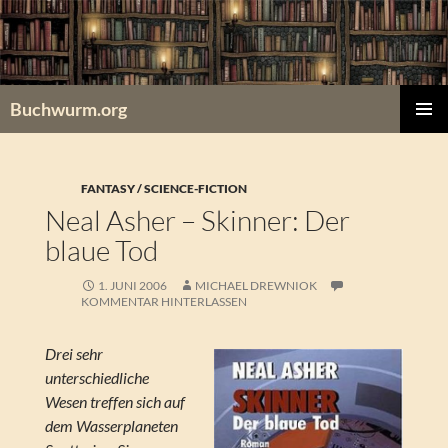
Zum
Inhalt
springen
Buchwurm.org
PRIMÄR
MENÜ
FANTASY / SCIENCE-FICTION
Neal Asher – Skinner: Der
blaue Tod
1. JUNI 2006
MICHAEL DREWNIOK
KOMMENTAR HINTERLASSEN
Drei sehr
unterschiedliche
Wesen treffen sich auf
dem Wasserplaneten