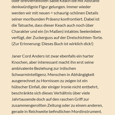
oder dreivierteltoten Sable Keach die mit Abstand
denkwürdigste Figur gelungen. Immer wieder
werden wir mit neuen = schaurig-schönen Details
seiner moribunden Präsenz konfrontiert. Dabei ist
die Tatsache, dass dieser Keach auch noch über
Charakter und ein (in Maßen) intaktes Seelenleben
verfügt, der Zuckerguss auf der Dreischichten-Torte.
(Zur Erinnerung: Dieses Buch ist wirklich dick!)
Janer Cord Anders ist zwar ebenfalls ein harter
Knochen, aber interessant macht ihn erst seine
ambivalente Beziehung zur irdischen
Schwarmintelligenz. Menschen in Abhängigkeit
ausgerechnet zu Hornissen zu zeigen ist ein
hübscher Einfall, der einiger Ironie nicht entbehrt,
beschränkte sich dieses Verhältnis über viele
Jahrtausende doch auf den raschen Griff zur
zusammengerollten Zeitung oder zu einem anderen,
gerade in Reichweite befindlichen Mordinstrument.