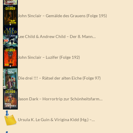
John Sinclair – Gemälde des Grauens (Folge 195)
Lee Child & Andrew Child – Der 8. Mann…
John Sinclair – Luzifer (Folge 192)
Die drei !!! – Rätsel der alten Eiche (Folge 97)
Jason Dark – Horrortrip zur Schönheitsfarm…
Ursula K. Le Guin & Virigina Kidd (Hg.) –…