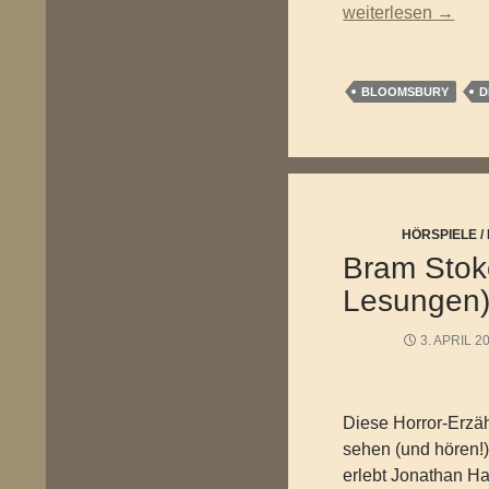
Elizabeth Kostova 
weiterlesen
→
BLOOMSBURY
D
HÖRSPIELE 
Bram Stok
Lesungen
3. APRIL 2
Diese Horror-Erzä
sehen (und hören!)
erlebt Jonathan Ha