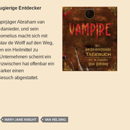
eugierige Entdecker
pirjäger Abraham van
 danieder, und sein
ornelius macht sich mit
tav de Wolff auf den Weg,
n ein Heilmittel zu
Unternehmen scheint ein
nzwischen hat offenbar ein
arker einen
esuch abgestattet.
/ Blythe, Gary / Jacobs, Philip / Peterkin, Mike / Chidlow, Phi
MARY-JANE KNIGHT
VAN HELSING