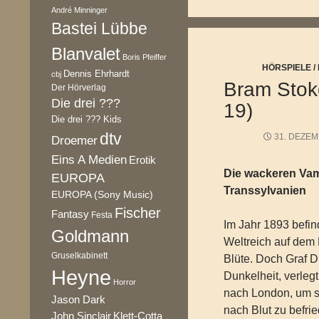
André Minninger
Bastei Lübbe
Blanvalet
Boris Pfeiffer
HÖRSPIELE 
Dennis Ehrhardt
cbj
Bram Stoke
Der Hörverlag
Die drei ???
19)
Die drei ??? Kids
dtv
31. DEZEM
Droemer
Eins A Medien
Erotik
Die wackeren Vam
EUROPA
Transsylvanien
EUROPA (Sony Music)
Fischer
Fantasy
Festa
Im Jahr 1893 befind
Goldmann
Weltreich auf dem
Gruselkabinett
Blüte. Doch Graf D
Heyne
Dunkelheit, verleg
Horror
nach London, um se
Jason Dark
nach Blut zu befri
Klett-Cotta
John Sinclair