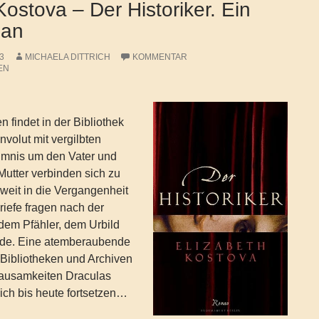
Kostova – Der Historiker. Ein
man
23
MICHAELA DITTRICH
KOMMENTAR
EN
 findet in der Bibliothek
nvolut mit vergilbten
imnis um den Vater und
Mutter verbinden sich zu
weit in die Vergangenheit
riefe fragen nach der
dem Pfähler, dem Urbild
nde. Eine atemberaubende
 Bibliotheken und Archiven
Grausamkeiten Draculas
sich bis heute fortsetzen…