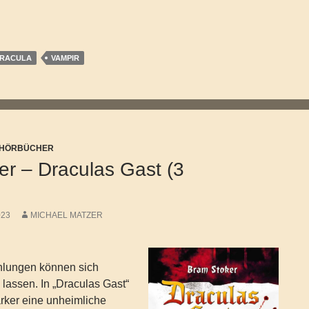
– Der Historiker. Ein Vampirroman
RACULA
VAMPIR
/ HÖRBÜCHER
er – Draculas Gast (3
)
023
MICHAEL MATZER
hlungen können sich
 lassen. In „Draculas Gast“
rker eine unheimliche