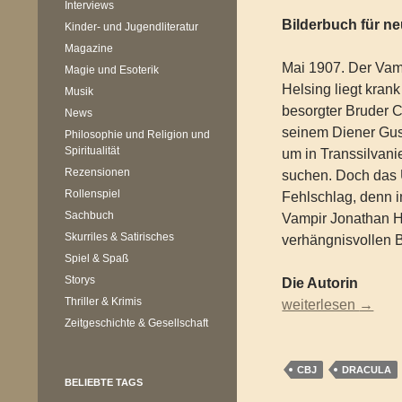
Interviews
Bilderbuch für n
Kinder- und Jugendliteratur
Magazine
Mai 1907. Der Vam
Magie und Esoterik
Helsing liegt krank
Musik
besorgter Bruder C
News
seinem Diener Gus
Philosophie und Religion und
Spiritualität
um in Transsilvanie
Rezensionen
suchen. Doch das 
Rollenspiel
Fehlschlag, denn i
Sachbuch
Vampir Jonathan H
Skurriles & Satirisches
verhängnisvollen B
Spiel & Spaß
Storys
Die Autorin
Thriller & Krimis
Knight, Mary-Jane 
weiterlesen
→
Zeitgeschichte & Gesellschaft
CBJ
DRACULA
BELIEBTE TAGS