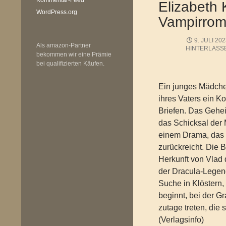
Elizabeth 
WordPress.org
Vampirro
9. JULI 20
Als amazon-Partner
HINTERLASS
bekommen wir eine Prämie
bei qualifizierten Käufen.
Ein junges Mädchen
ihres Vaters ein Ko
Briefen. Das Gehe
das Schicksal der 
einem Drama, das 
zurückreicht. Die B
Herkunft von Vlad 
der Dracula-Lege
Suche in Klöstern,
beginnt, bei der 
zutage treten, die 
(Verlagsinfo)