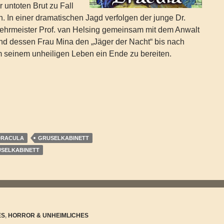
 untoten Brut zu Fall
. In einer dramatischen Jagd verfolgen der junge Dr.
ehrmeister Prof. van Helsing gemeinsam mit dem Anwalt
nd dessen Frau Mina den „Jäger der Nacht“ bis nach
m seinem unheiligen Leben ein Ende zu bereiten.
ula (Gruselkabinett 16-19)
DRACULA
GRUSELKABINETT
RUSELKABINETT
ES
,
HORROR & UNHEIMLICHES