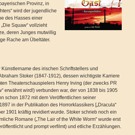
bayerischen Provinz, in
ters“ wird der jugendliche
ibe des Hasses einer
n „Die Squaw“ vollzieht
ze, deren Junges mutwillig
tige Rache am Übeltäter.
r Künstlername des irischen Schriftstellers und
braham Stoker (1847-1912), dessen wichtigste Karriere
mten Theaterschauspielers Henry Irving (der zwecks PR
“ erwähnt wird!) verbunden war, der von 1838 bis 1905
nn schon 1872 mit dem Veröffentlichen seiner
897 in der Publikation des Horrorklassikers [„Dracula“
ber 1901 kräftig revidiert wurde. Stoker schrieb noch ein
mliche Romane („The Lair of the White Worm“ wurde erst
röffentlicht und prompt verfilmt) und etliche Erzählungen.