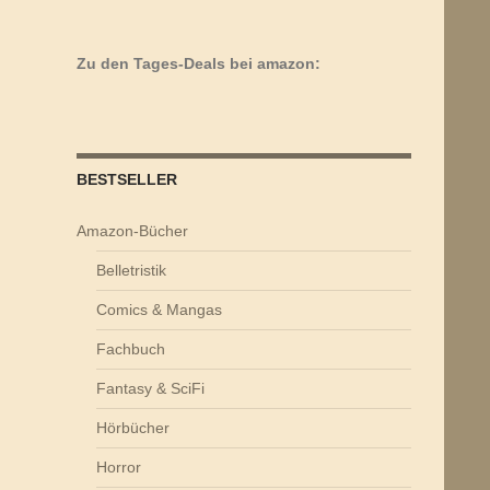
Zu den Tages-Deals bei amazon:
BESTSELLER
Amazon-Bücher
Belletristik
Comics & Mangas
Fachbuch
lip / Jacoby, Jenny – Vampire – Das furchterregende Tagebuch des
Fantasy & SciFi
Hörbücher
Horror