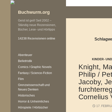
Zum
Inhalt
Buchwurm.org
springen
Geist ist geil! Seit 2002 –
Ständig neue Rezensionen,
Bücher, Lese- und Hörtipps
14238 Rezensionen online
Schlagwo
Abenteuer
KINDER- UN
Belletristik
Knight, Ma
Comics / Graphic Novels
Philip / Pe
Fantasy / Science-Fiction
Film
Jacoby, J
Grenzwissenschaft und
furchterr
Neues Denken
Cornelius 
Historisches
Horror & Unheimliches
17. FEBRU
Hörspiele / Hörbücher