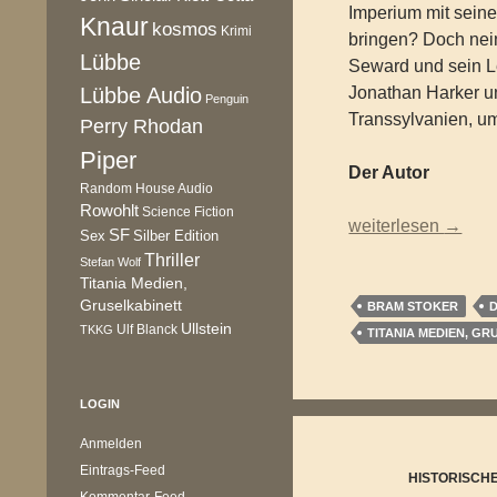
Imperium mit seiner
Knaur
kosmos
Krimi
bringen? Doch nein
Lübbe
Seward und sein L
Lübbe Audio
Jonathan Harker u
Penguin
Transsylvanien, u
Perry Rhodan
Piper
Der Autor
Random House Audio
Rowohlt
Science Fiction
Bram Stoker – Drac
weiterlesen
→
SF
Sex
Silber Edition
Thriller
Stefan Wolf
Titania Medien,
Gruselkabinett
BRAM STOKER
Ullstein
Ulf Blanck
TKKG
TITANIA MEDIEN, G
LOGIN
Anmelden
Eintrags-Feed
HISTORISCH
Kommentar-Feed