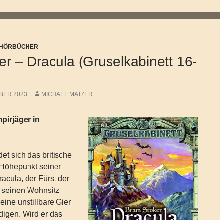
/ HÖRBÜCHER
r – Dracula (Gruselkabinett 16-
BER 2023
MICHAEL MATZER
pirjäger in
et sich das britische
 Höhepunkt seiner
racula, der Fürst der
t seinen Wohnsitz
ine unstillbare Gier
edigen. Wird er das