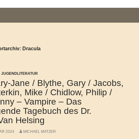
rtarchiv: Dracula
D JUGENDLITERATUR
ry-Jane / Blythe, Gary / Jacobs,
terkin, Mike / Chidlow, Philip /
enny – Vampire – Das
egende Tagebuch des Dr.
Van Helsing
AR 2024
MICHAEL MATZER