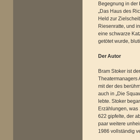
Begegnung in der 
„Das Haus des Rich
Held zur Zielsche
Riesenratte, und i
eine schwarze Kat
getötet wurde, blu
Der Autor
Bram Stoker ist de
Theatermanagers A
mit der des berüh
auch in „Die Squaw
lebte. Stoker bega
Erzählungen, was 1
622 gipfelte, der a
paar weitere unhei
1986 vollständig ve