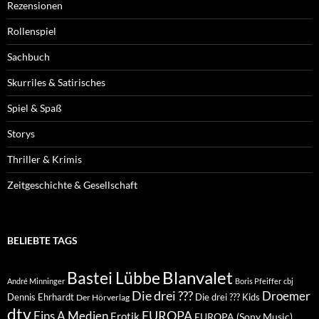
Rezensionen
Rollenspiel
Sachbuch
Skurriles & Satirisches
Spiel & Spaß
Storys
Thriller & Krimis
Zeitgeschichte & Gesellschaft
BELIEBTE TAGS
Blanvalet
Bastei Lübbe
André Minninger
Boris Pfeiffer
cbj
Die drei ???
Droemer
Dennis Ehrhardt
Die drei ??? Kids
Der Hörverlag
dtv
EUROPA
Eins A Medien
Erotik
EUROPA (Sony Music)