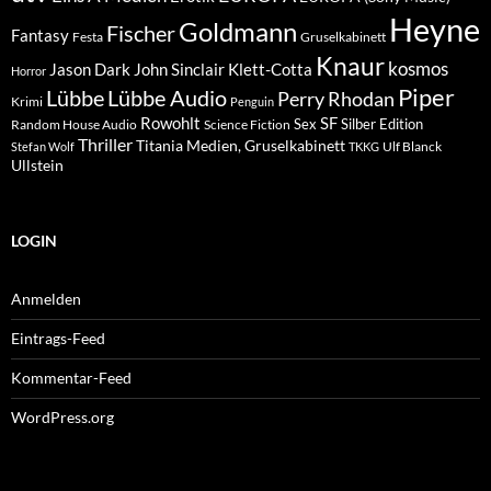
Heyne
Goldmann
Fischer
Fantasy
Festa
Gruselkabinett
Knaur
kosmos
Klett-Cotta
Jason Dark
John Sinclair
Horror
Piper
Lübbe Audio
Lübbe
Perry Rhodan
Krimi
Penguin
Rowohlt
SF
Sex
Silber Edition
Random House Audio
Science Fiction
Thriller
Titania Medien, Gruselkabinett
Ulf Blanck
Stefan Wolf
TKKG
Ullstein
LOGIN
Anmelden
Eintrags-Feed
Kommentar-Feed
WordPress.org