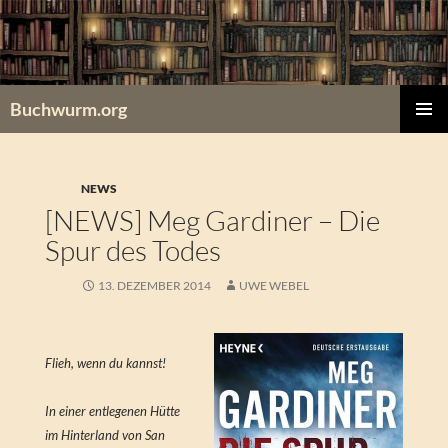
Zum
Inhalt
springen
Buchwurm.org
PRIMÄR
MENÜ
NEWS
[NEWS] Meg Gardiner – Die
Spur des Todes
13. DEZEMBER 2014
UWE WEBEL
Flieh, wenn du kannst!
In einer entlegenen Hütte
im Hinterland von San