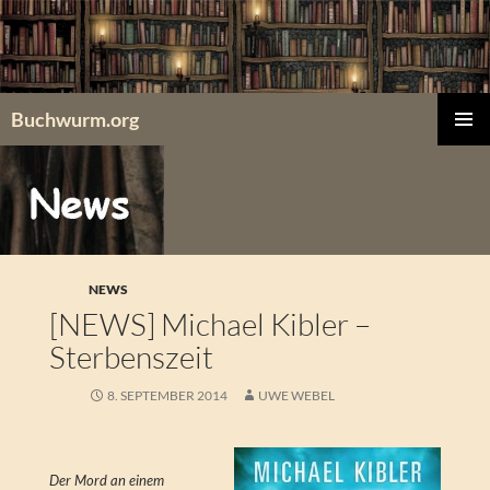
Zum
Inhalt
springen
Buchwurm.org
PRIMÄR
MENÜ
NEWS
[NEWS] Michael Kibler –
Sterbenszeit
8. SEPTEMBER 2014
UWE WEBEL
Der Mord an einem