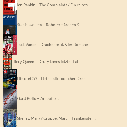
Ian Rankin – The Complaints / Ein reines…
Stanislaw Lem – Robotermärchen &…
Jack Vance – Drachenbrut. Vier Romane
Ellery Queen – Drury Lanes letzter Fall
Die drei ??? – Dein Fall: Tödlicher Dreh
Gord Rollo – Amputiert
Shelley, Mary / Gruppe, Marc – Frankenstein.…