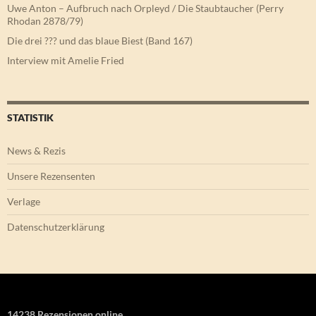
Uwe Anton – Aufbruch nach Orpleyd / Die Staubtaucher (Perry
Rhodan 2878/79)
Die drei ??? und das blaue Biest (Band 167)
Interview mit Amelie Fried
STATISTIK
News & Rezis
Unsere Rezensenten
Verlage
Datenschutzerklärung
14238 Rezensionen online