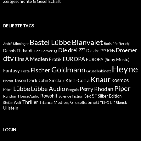
Zeitgeschichte & Gesellschaft
BELIEBTE TAGS
Blanvalet
Bastei Lübbe
André Minninger
Boris Pfeiffer
cbj
Die drei ???
Droemer
Dennis Ehrhardt
Die drei ??? Kids
Der Hörverlag
dtv
EUROPA
Eins A Medien
Erotik
EUROPA (Sony Music)
Heyne
Goldmann
Fischer
Fantasy
Festa
Gruselkabinett
Knaur
kosmos
Klett-Cotta
Jason Dark
John Sinclair
Horror
Piper
Lübbe Audio
Lübbe
Perry Rhodan
Krimi
Penguin
Rowohlt
SF
Sex
Silber Edition
Random House Audio
Science Fiction
Thriller
Titania Medien, Gruselkabinett
Ulf Blanck
Stefan Wolf
TKKG
Ullstein
LOGIN