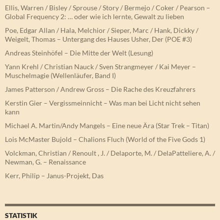
Ellis, Warren / Bisley / Sprouse / Story / Bermejo / Coker / Pearson –
Global Frequency 2: … oder wie ich lernte, Gewalt zu lieben
Poe, Edgar Allan / Hala, Melchior / Sieper, Marc / Hank, Dickky /
Weigelt, Thomas – Untergang des Hauses Usher, Der (POE #3)
Andreas Steinhöfel – Die Mitte der Welt (Lesung)
Yann Krehl / Christian Nauck / Sven Strangmeyer / Kai Meyer –
Muschelmagie (Wellenläufer, Band I)
James Patterson / Andrew Gross – Die Rache des Kreuzfahrers
Kerstin Gier – Vergissmeinnicht – Was man bei Licht nicht sehen
kann
Michael A. Martin/Andy Mangels – Eine neue Ära (Star Trek – Titan)
Lois McMaster Bujold – Chalions Fluch (World of the Five Gods 1)
Volckman, Christian / Renoult , J. / Delaporte, M. / DelaPatteliere, A. /
Newman, G. – Renaissance
Kerr, Philip – Janus-Projekt, Das
STATISTIK