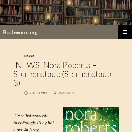
Zum
Inhalt
springen
Buchwurm.org
PRIMÄR
MENÜ
NEWS
[NEWS] Nora Roberts –
Sternenstaub (Sternenstaub
3)
6. JUNI 2017
UWE WEBEL
Die selbstbewusste
Archäologin Riley hat
einen Auftrag: