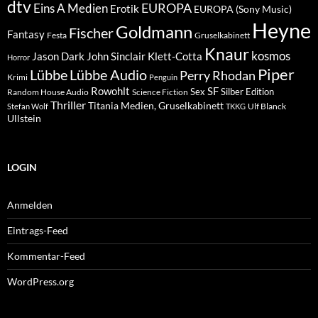
dtv
EUROPA
Eins A Medien
Erotik
EUROPA (Sony Music)
Heyne
Goldmann
Fischer
Fantasy
Festa
Gruselkabinett
Knaur
kosmos
Klett-Cotta
Jason Dark
John Sinclair
Horror
Piper
Lübbe Audio
Lübbe
Perry Rhodan
Krimi
Penguin
Rowohlt
SF
Sex
Silber Edition
Random House Audio
Science Fiction
Thriller
Titania Medien, Gruselkabinett
Ulf Blanck
Stefan Wolf
TKKG
Ullstein
LOGIN
Anmelden
Eintrags-Feed
Kommentar-Feed
WordPress.org