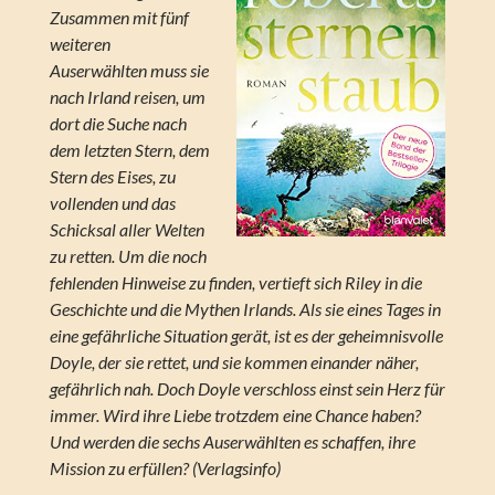
Zusammen mit fünf
weiteren
Auserwählten muss sie
nach Irland reisen, um
dort die Suche nach
dem letzten Stern, dem
Stern des Eises, zu
vollenden und das
Schicksal aller Welten
zu retten. Um die noch
fehlenden Hinweise zu finden, vertieft sich Riley in die
Geschichte und die Mythen Irlands. Als sie eines Tages in
eine gefährliche Situation gerät, ist es der geheimnisvolle
Doyle, der sie rettet, und sie kommen einander näher,
gefährlich nah. Doch Doyle verschloss einst sein Herz für
immer. Wird ihre Liebe trotzdem eine Chance haben?
Und werden die sechs Auserwählten es schaffen, ihre
Mission zu erfüllen? (Verlagsinfo)