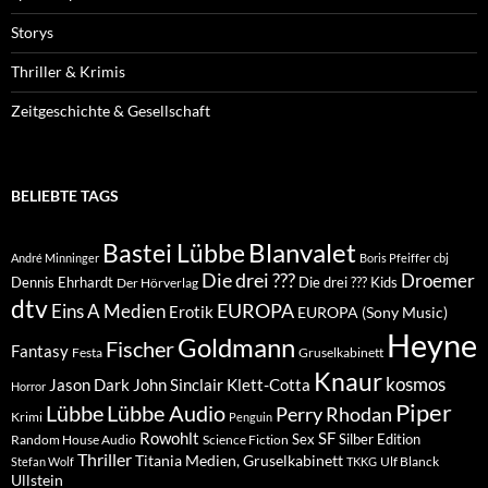
Storys
Thriller & Krimis
Zeitgeschichte & Gesellschaft
BELIEBTE TAGS
Blanvalet
Bastei Lübbe
André Minninger
Boris Pfeiffer
cbj
Die drei ???
Droemer
Dennis Ehrhardt
Die drei ??? Kids
Der Hörverlag
dtv
EUROPA
Eins A Medien
Erotik
EUROPA (Sony Music)
Heyne
Goldmann
Fischer
Fantasy
Festa
Gruselkabinett
Knaur
kosmos
Klett-Cotta
Jason Dark
John Sinclair
Horror
Piper
Lübbe Audio
Lübbe
Perry Rhodan
Krimi
Penguin
Rowohlt
SF
Sex
Silber Edition
Random House Audio
Science Fiction
Thriller
Titania Medien, Gruselkabinett
Ulf Blanck
Stefan Wolf
TKKG
Ullstein