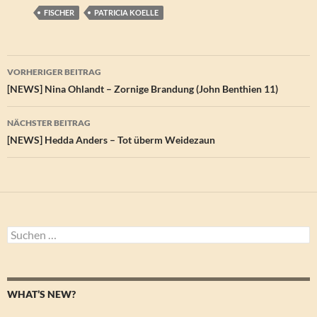
FISCHER
PATRICIA KOELLE
Beitragsnavigation
VORHERIGER BEITRAG
[NEWS] Nina Ohlandt – Zornige Brandung (John Benthien 11)
NÄCHSTER BEITRAG
[NEWS] Hedda Anders – Tot überm Weidezaun
Suchen
nach:
WHAT’S NEW?