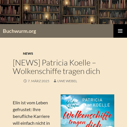
Zum
Inhalt
springen
Buchwurm.org
PRIMÄR
MENÜ
NEWS
[NEWS] Patricia Koelle –
Wolkenschiffe tragen dich
7. MÄRZ 2025
UWE WEBEL
Elin ist vom Leben
gefrustet: Ihre
berufliche Karriere
will einfach nicht in