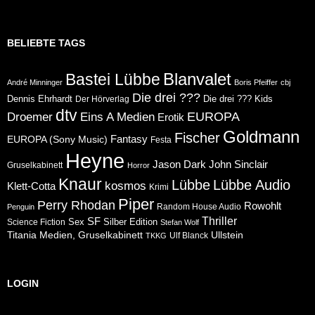
BELIEBTE TAGS
Blanvalet
Bastei Lübbe
André Minninger
Boris Pfeiffer
cbj
Die drei ???
Dennis Ehrhardt
Die drei ??? Kids
Der Hörverlag
dtv
Eins A Medien
EUROPA
Droemer
Erotik
Goldmann
Fischer
Fantasy
EUROPA (Sony Music)
Festa
Heyne
Jason Dark
John Sinclair
Gruselkabinett
Horror
Knaur
Lübbe
Lübbe Audio
kosmos
Klett-Cotta
Krimi
Piper
Perry Rhodan
Rowohlt
Random House Audio
Penguin
Thriller
SF
Sex
Silber Edition
Science Fiction
Stefan Wolf
Ullstein
Titania Medien, Gruselkabinett
Ulf Blanck
TKKG
LOGIN