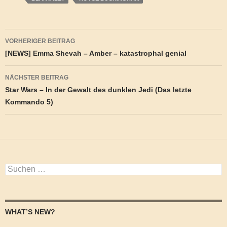
Beitragsnavigation
VORHERIGER BEITRAG
[NEWS] Emma Shevah – Amber – katastrophal genial
NÄCHSTER BEITRAG
Star Wars – In der Gewalt des dunklen Jedi (Das letzte
Kommando 5)
Suchen
nach:
WHAT’S NEW?