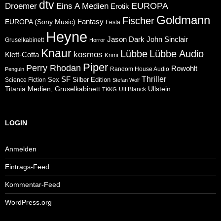
dtv
Eins A Medien
EUROPA
Droemer
Erotik
Goldmann
Fischer
Fantasy
EUROPA (Sony Music)
Festa
Heyne
Jason Dark
John Sinclair
Gruselkabinett
Horror
Knaur
Lübbe
Lübbe Audio
kosmos
Klett-Cotta
Krimi
Piper
Perry Rhodan
Rowohlt
Random House Audio
Penguin
Thriller
SF
Sex
Silber Edition
Science Fiction
Stefan Wolf
Ullstein
Titania Medien, Gruselkabinett
Ulf Blanck
TKKG
LOGIN
Anmelden
Eintrags-Feed
Kommentar-Feed
WordPress.org