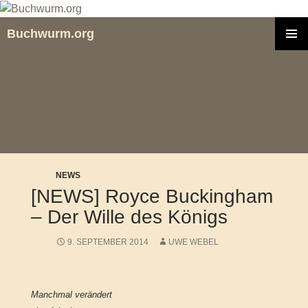
Zum
Inhalt
Buchwurm.org
springen
PRIMÄR
MENÜ
NEWS
[NEWS] Royce Buckingham
– Der Wille des Königs
9. SEPTEMBER 2014
UWE WEBEL
Manchmal verändert