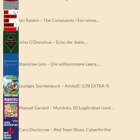
Ian Rankin – The Complaints / Ein reines…
John O’Donohue – Echo der Seele.…
Stanislaw Lem – Die vollkommene Leere.…
Lustiges Taschenbuch – Anstoß! (LTB EXTRA 9)
Manuel Garand – Murdoku. 80 Logikrätsel rund…
Cory Doctorow – Red Team Blues. Cyberthriller