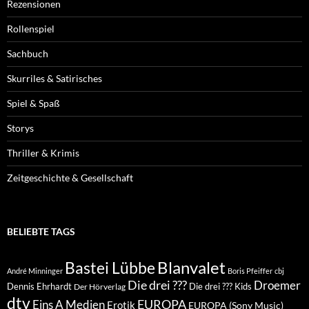
Rezensionen
Rollenspiel
Sachbuch
Skurriles & Satirisches
Spiel & Spaß
Storys
Thriller & Krimis
Zeitgeschichte & Gesellschaft
BELIEBTE TAGS
Blanvalet
Bastei Lübbe
André Minninger
Boris Pfeiffer
cbj
Die drei ???
Droemer
Dennis Ehrhardt
Die drei ??? Kids
Der Hörverlag
dtv
EUROPA
Eins A Medien
Erotik
EUROPA (Sony Music)