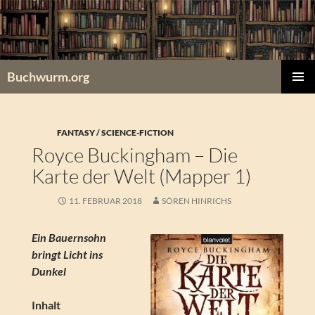
Zum
Inhalt
springen
Buchwurm.org
PRIMÄR
MENÜ
FANTASY / SCIENCE-FICTION
Royce Buckingham – Die
Karte der Welt (Mapper 1)
11. FEBRUAR 2018
SÖREN HINRICHS
Ein Bauernsohn
bringt Licht ins
Dunkel
Inhalt