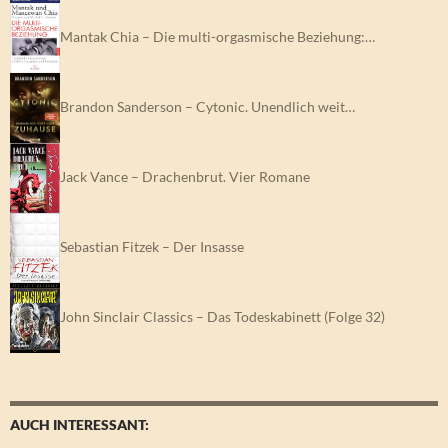
Mantak Chia – Die multi-orgasmische Beziehung:…
Brandon Sanderson – Cytonic. Unendlich weit…
Jack Vance – Drachenbrut. Vier Romane
Sebastian Fitzek – Der Insasse
John Sinclair Classics – Das Todeskabinett (Folge 32)
AUCH INTERESSANT: