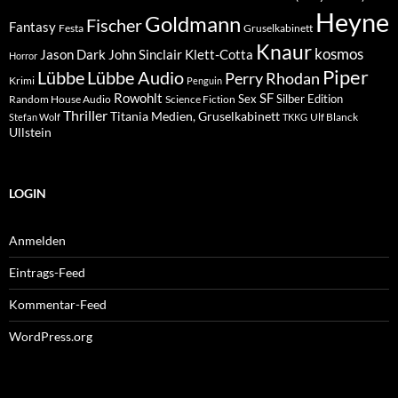
Heyne
Goldmann
Fischer
Fantasy
Festa
Gruselkabinett
Knaur
kosmos
Klett-Cotta
Jason Dark
John Sinclair
Horror
Piper
Lübbe Audio
Lübbe
Perry Rhodan
Krimi
Penguin
Rowohlt
SF
Sex
Silber Edition
Random House Audio
Science Fiction
Thriller
Titania Medien, Gruselkabinett
Ulf Blanck
Stefan Wolf
TKKG
Ullstein
LOGIN
Anmelden
Eintrags-Feed
Kommentar-Feed
WordPress.org