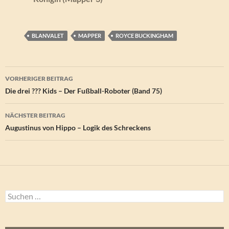
BLANVALET
MAPPER
ROYCE BUCKINGHAM
Beitragsnavigation
VORHERIGER BEITRAG
Die drei ??? Kids – Der Fußball-Roboter (Band 75)
NÄCHSTER BEITRAG
Augustinus von Hippo – Logik des Schreckens
Suchen
nach: